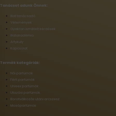
Tanácsot adunk Önnek:
Illat tanácsadó
Vélemények
Gyakran ismételt kérdések
Illatakadémia
Artykuły
Kapcsolat
Termék kategóriák:
Női parfümök
Férfi parfümök
Unisex parfümök
Utazási parfümök
Borotválkozás utáni arcszesz
Mosóparfümök