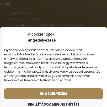
A bolt:
Üzleti feltételek
Reklamációs feltételei
A személyes adatok feldolgozásának alapelvei
Szállítási információk
A cookie fájlok
Cookie-fájlok
engedélyezése
Nagykereskedelem
Elállás a szerződéstől
Olyan technológiákat használunk, mint a cookie-k az
eszközadatok tárolására és/vagy eléréséhez. Ezt a böngészési
élmény javítása és a (nem) személyre szabott hirdetések
Magyar
megjelenítése érdekében tesszük. Ha beleegyezik ezekbe a
technológiákba, akkor olyan adatokat dolgozhatunk fel ezen az
Szállítási lehetőségek:
oldalon, mint a böngészési viselkedés vagy az egyedi azonosítók.
A hozzájárulás elmulasztása vagy visszavonása bizonyos
funkciókat és funkciókat hátrányosan érinthet.
Fizetési lehetőségek:
ENGEDÉLYEZEM
© 2026 - Minden jog fenntartva.
BEÁLLÍTÁSOK MEGJELENÍTÉSE