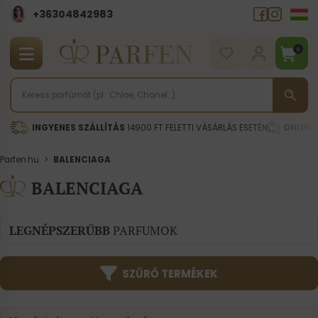
+36304842983
0
INGYENES SZÁLLÍTÁS
14900 FT FELETTI VÁSÁRLÁS ESETÉN
ONLINE
Parfen.hu
>
BALENCIAGA
BALENCIAGA
LEGNÉPSZERŰBB
PARFUMOK
SZŰRŐ TERMÉKEK
Product | Sorting
Sort content