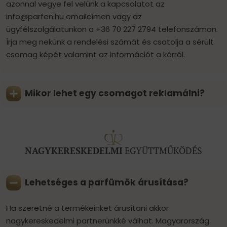
azonnal vegye fel velünk a kapcsolatot az
info@parfen.hu
emailcímen vagy az
ügyfélszolgálatunkon a +36 70 227 2794‬ telefonszámon.
Írja meg nekünk a rendelési számát és csatolja a sérült
csomag képét valamint az információt a kárról.
Mikor lehet egy csomagot reklamálni?
NAGYKERESKEDELMI
EGYÜTTMŰKÖDÉS
Lehetséges a parfümök árusítása?
Ha szeretné a termékeinket árusítani akkor
nagykereskedelmi partnerünkké válhat. Magyarország