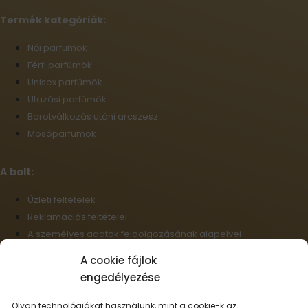
Termék kategóriák:
Női parfümök
Férfi parfümök
Unisex parfümök
Utazási parfümök
Borotválkozás utáni arcszesz
Mosóparfümök
A bolt:
Üzleti feltételek
Reklamációs feltételei
A személyes adatok feldolgozásának alapelvei
Szállítási információk
A cookie fájlok
Cookie-fájlok
engedélyezése
Nagykereskedelem
Elállás a szerződéstől
Olyan technológiákat használunk, mint a cookie-k az