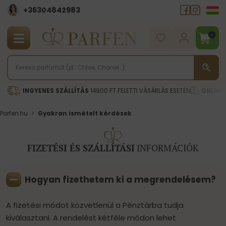
+36304842983
0
INGYENES SZÁLLÍTÁS
14900 FT FELETTI VÁSÁRLÁS ESETÉN
ONLINE
Parfen.hu
>
Gyakran ismételt kérdések
FIZETÉSI ÉS SZÁLLÍTÁSI
INFORMÁCIÓK
Hogyan fizethetem ki a megrendelésem?
A fizetési módot közvetlenül a Pénztárba tudja
kiválasztani. A rendelést kétféle módon lehet