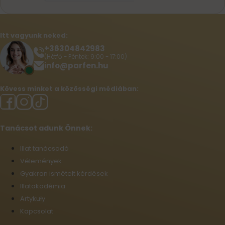
Itt vagyunk neked:
+36304842983
(Hétfő - Péntek: 9:00 - 17:00)
info@parfen.hu
Kövess minket a közösségi médiában:
Tanácsot adunk Önnek:
Illat tanácsadó
Vélemények
Gyakran ismételt kérdések
Illatakadémia
Artykuły
Kapcsolat