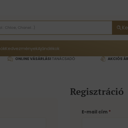
Ke
ök
Kedvezmények
Ajándékok
ONLINE VÁSÁRLÁSI
TANÁCSADÓ
AKCIÓS Á
Regisztráció
E-mail cím
*