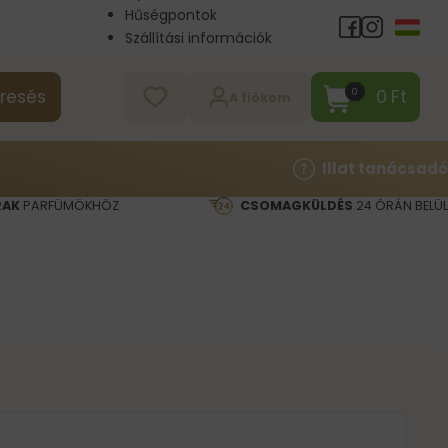
Hűségpontok
Szállítási információk
Nagykereskedelem
Kapcsolat
0
Ft
0
resés
A fiókom
Illat tanácsadó
RAK
PARFÜMÖKHÖZ
CSOMAGKÜLDÉS
24 ÓRÁN BELÜL