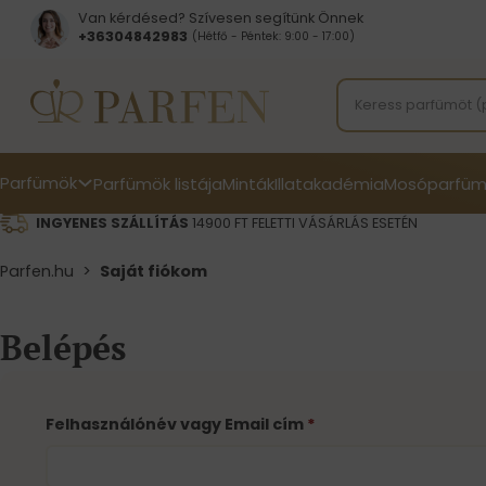
Van kérdésed? Szívesen segítünk Önnek
+36304842983
(Hétfő - Péntek: 9:00 - 17:00)
Parfümök
Parfümök listája
Minták
Illatakadémia
Mosóparfüm
INGYENES SZÁLLÍTÁS
14900 FT FELETTI VÁSÁRLÁS ESETÉN
Parfen.hu
>
Saját fiókom
Belépés
Felhasználónév vagy Email cím
*