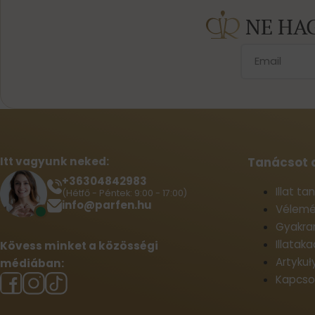
NE HA
Itt vagyunk neked:
Tanácsot 
+36304842983
Illat t
(Hétfő - Péntek: 9:00 - 17:00)
info@parfen.hu
Vélemé
Gyakran
Illatak
Kövess minket a közösségi
Artykuł
médiában:
Kapcso