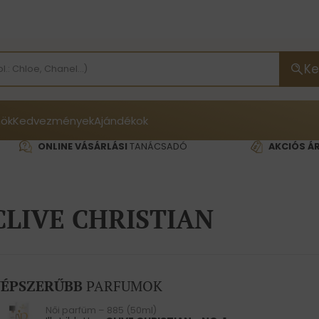
Ke
ök
Kedvezmények
Ajándékok
ONLINE VÁSÁRLÁSI
TANÁCSADÓ
AKCIÓS Á
CLIVE CHRISTIAN
ÉPSZERŰBB
PARFUMOK
Női parfüm – 885 (50ml)