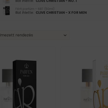
Illat ihlette:
CLIVE CHRISTIAN - NO. 1
Férfi parfüm – 687 (50ml)
Illat ihlette:
CLIVE CHRISTIAN - X FOR MEN
| Sorting
nt
tent
lmezett rendezés