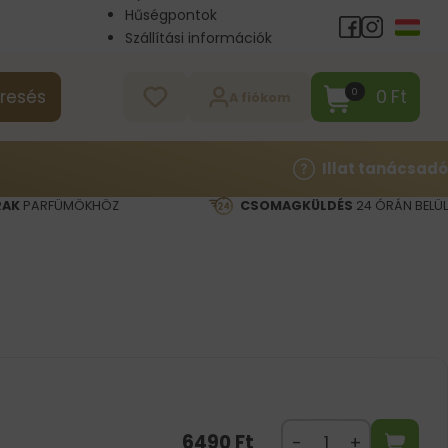
Hűségpontok
Szállítási információk
Nagykereskedelem
Kapcsolat
0
Ft
0
resés
A fiókom
Illat tanácsadó
RAK
PARFÜMÖKHÖZ
CSOMAGKÜLDÉS
24 ÓRÁN BELÜL
6490
Ft