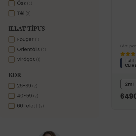
Ősz
(2)
Tél
(2)
ILLAT TÍPUS
ILLAT TÍPUS
Fouger
(1)
Férfi pa
Orientális
(2)
Virágos
(1)
Illat i
CLIV
KOR
2ml
KOR
26-39
(2)
649
40-59
(2)
60 felett
(2)