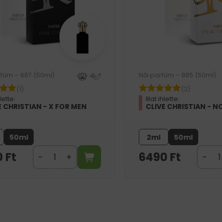
rfüm – 687 (50ml)
Női parfüm – 885 (50ml)
(1)
(2)
hlette:
Illat ihlette:
E CHRISTIAN - X FOR MEN
CLIVE CHRISTIAN - NO
50ml
2ml
50ml
0
Ft
6490
Ft