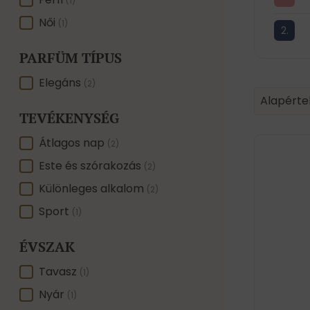
NEMRE
(1)
Női
(1)
PARFÜM TÍPUS
PARFÜM TÍPUS
Elegáns
(2)
Product 
Sort conte
Sort con
Alapérte
TEVÉKENYSÉG
TEVÉKENYSÉG
Átlagos nap
(2)
Este és szórakozás
(2)
Különleges alkalom
(2)
Sport
(1)
ÉVSZAK
ÉVSZAK
Tavasz
(1)
Nyár
(1)