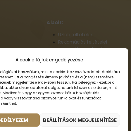
A bolt:
Üzleti feltételek
Reklamációs feltételei
A személyes adatok
feldolgozásának alapelvei
A cookie fájlok engedélyezése
 arcszesz
Szállítási információk
Cookie-fájlok
ológiákat használunk, mint a cookie-k az eszközadatok tárolására
réséhez. Ezt a böngészési élmény javítása és a (nem) személyre
Nagykereskedelem
detések megjelenítése érdekében tesszük. Ha beleegyezik ezekbe a
Elállás a szerződéstől
kba, akkor olyan adatokat dolgozhatunk fel ezen az oldalon, mint
i viselkedés vagy az egyedi azonosítók. A hozzájárulás
a vagy visszavonása bizonyos funkciókat és funkciókat
 érinthet.
EDÉLYEZEM
BEÁLLÍTÁSOK MEGJELENÍTÉSE