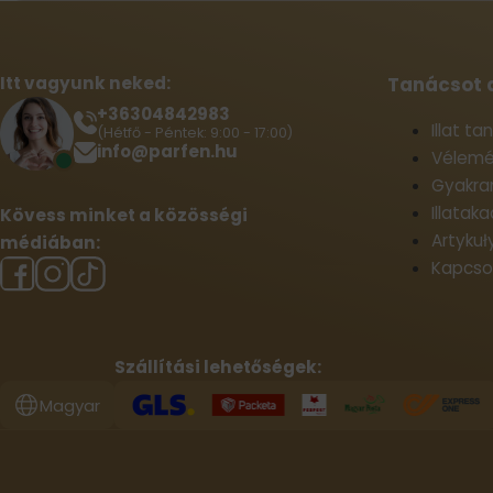
Itt vagyunk neked:
Tanácsot 
+36304842983
Illat t
(Hétfő - Péntek: 9:00 - 17:00)
info@parfen.hu
Vélemé
Gyakran
Illatak
Kövess minket a közösségi
Artykuł
médiában:
Kapcso
Szállítási lehetőségek:
Magyar