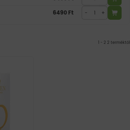
6490
Ft
1 - 2 2 terméktől