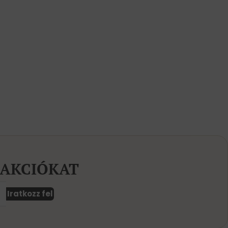
 AKCIÓKAT
Iratkozz fel