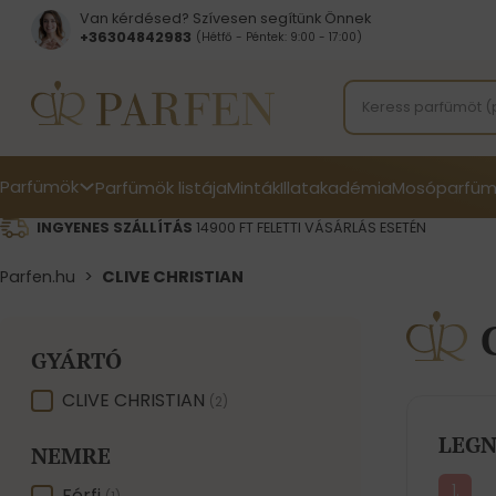
Van kérdésed? Szívesen segítünk Önnek
+36304842983
(Hétfő - Péntek: 9:00 - 17:00)
Parfümök
Parfümök listája
Minták
Illatakadémia
Mosóparfüm
INGYENES SZÁLLÍTÁS
14900 FT FELETTI VÁSÁRLÁS ESETÉN
Parfen.hu
>
CLIVE CHRISTIAN
GYÁRTÓ
GYÁRTÓ
CLIVE CHRISTIAN
(2)
LEGN
NEMRE
Férfi