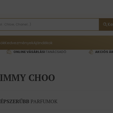
Ke
ök
Kedvezmények
Ajándékok
ONLINE VÁSÁRLÁSI
TANÁCSADÓ
AKCIÓS Á
JIMMY CHOO
ÉPSZERŰBB
PARFUMOK