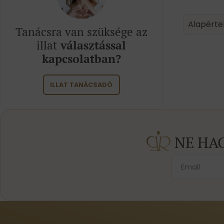
Product 
Sort conte
Sort con
Alapérte
Tanácsra van szüksége az
illat
választással
kapcsolatban?
ILLAT TANÁCSADÓ
NE HA