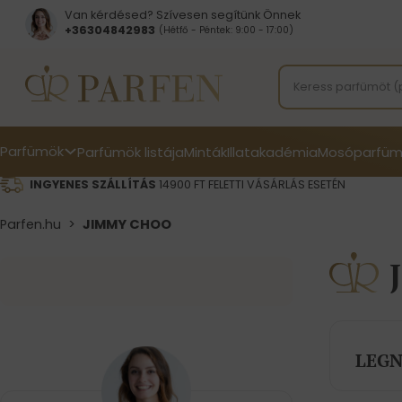
Van kérdésed? Szívesen segítünk Önnek
+36304842983
(Hétfő - Péntek: 9:00 - 17:00)
Parfümök
Parfümök listája
Minták
Illatakadémia
Mosóparfüm
INGYENES SZÁLLÍTÁS
14900 FT FELETTI VÁSÁRLÁS ESETÉN
Parfen.hu
>
JIMMY CHOO
LEGN