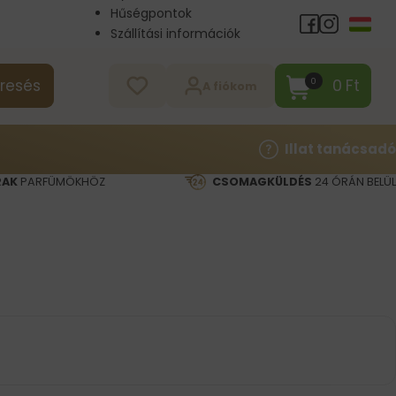
Hűségpontok
Szállítási információk
Nagykereskedelem
Kapcsolat
0
Ft
0
resés
A fiókom
Illat tanácsadó
RAK
PARFÜMÖKHÖZ
CSOMAGKÜLDÉS
24 ÓRÁN BELÜL