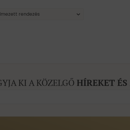
| Sorting
nt
tent
lmezett rendezés
GYJA KI A KÖZELGŐ
HÍREKET ÉS