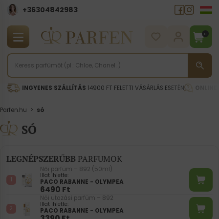
+36304842983
0
INGYENES SZÁLLÍTÁS
14900 FT FELETTI VÁSÁRLÁS ESETÉN
ONLINE
Parfen.hu
>
só
SÓ
LEGNÉPSZERŰBB
PARFUMOK
Női parfüm – 892 (50ml)
Illat ihlette:
PACO RABANNE - OLYMPEA
6490
Ft
Női utazási parfüm – 892
Illat ihlette:
PACO RABANNE - OLYMPEA
3390
Ft