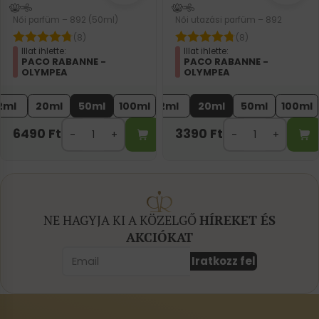
Női parfüm – 892 (50ml)
Női utazási parfüm – 892
(8)
(8)
Illat ihlette:
Illat ihlette:
PACO RABANNE -
PACO RABANNE -
OLYMPEA
OLYMPEA
2ml
20ml
50ml
100ml
2ml
20ml
50ml
100ml
6490
Ft
3390
Ft
NE HAGYJA KI A KÖZELGŐ
HÍREKET ÉS
AKCIÓKAT
Iratkozz fel