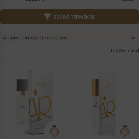
SZŰRŐ TERMÉKEK
Product | Sorting
Sort content
Sort content
Alapértelmezett rendezés
1 - 2 2 terméktől