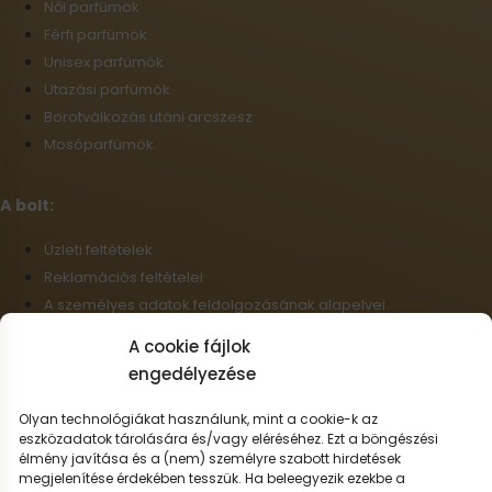
Női parfümök
Férfi parfümök
Unisex parfümök
Utazási parfümök
Borotválkozás utáni arcszesz
Mosóparfümök
A bolt:
Üzleti feltételek
Reklamációs feltételei
A személyes adatok feldolgozásának alapelvei
Szállítási információk
A cookie fájlok
Cookie-fájlok
engedélyezése
Nagykereskedelem
Elállás a szerződéstől
Olyan technológiákat használunk, mint a cookie-k az
eszközadatok tárolására és/vagy eléréséhez. Ezt a böngészési
élmény javítása és a (nem) személyre szabott hirdetések
Magyar
megjelenítése érdekében tesszük. Ha beleegyezik ezekbe a