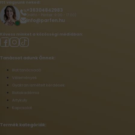
Itt vagyunk neked:
+36304842983
(Hétfő - Péntek: 9:00 - 17:00)
info@parfen.hu
Kövess minket a közösségi médiában:
Tanácsot adunk Önnek:
Illat tanácsadó
Vélemények
Gyakran ismételt kérdések
Illatakadémia
Artykuły
Kapcsolat
Termék kategóriák: