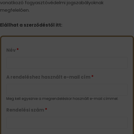
vonatkozó fogyasztóvédelmi jogszabályoknak
megfelelően.
Elállhat a szerződéstől itt:
Név
*
A rendeléshez használt e-mail cím
*
Meg kell egyeznie a megrendeléskor használt e-mail címmel.
Rendelési szám
*