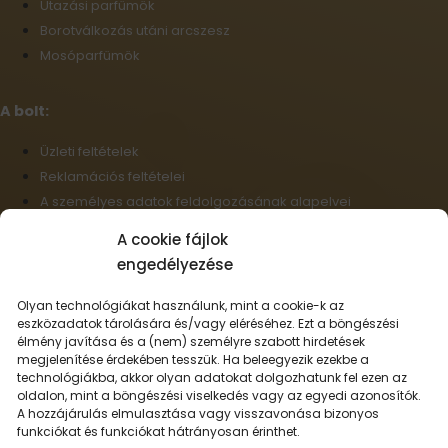
Utazási parfümök
Borotválkozás utáni arcszesz
Mosóparfümök
A bolt:
Üzleti feltételek
Reklamációs feltételei
A személyes adatok feldolgozásának alapelvei
Szállítási információk
A cookie fájlok
Cookie-fájlok
engedélyezése
Nagykereskedelem
Elállás a szerződéstől
Olyan technológiákat használunk, mint a cookie-k az
eszközadatok tárolására és/vagy eléréséhez. Ezt a böngészési
élmény javítása és a (nem) személyre szabott hirdetések
Magyar
megjelenítése érdekében tesszük. Ha beleegyezik ezekbe a
technológiákba, akkor olyan adatokat dolgozhatunk fel ezen az
Szállítási lehetőségek:
oldalon, mint a böngészési viselkedés vagy az egyedi azonosítók.
A hozzájárulás elmulasztása vagy visszavonása bizonyos
funkciókat és funkciókat hátrányosan érinthet.
Fizetési lehetőségek: