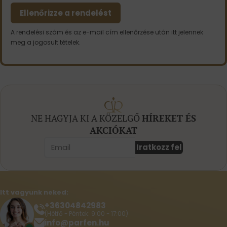
Ellenőrizze a rendelést
A rendelési szám és az e-mail cím ellenőrzése után itt jelennek
meg a jogosult tételek.
NE HAGYJA KI A KÖZELGŐ
HÍREKET ÉS
AKCIÓKAT
Iratkozz fel
Itt vagyunk neked:
+36304842983
(Hétfő - Péntek: 9:00 - 17:00)
info@parfen.hu