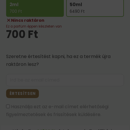
2ml
50ml
700
Ft
6490
Ft
Nincs raktáron
Ez a parfüm éppen készleten van
700
Ft
Szeretne értesítést kapni, ha ez a termék újra
raktáron lesz?
ÉRTESÍTSEN
Használja ezt az e-mail címet elérhetőségi
figyelmeztetések és frissítések küldésére.