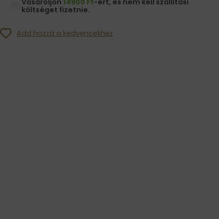
Vásároljon
14900 Ft
-ért, és nem kell szállítási
költséget fizetnie.
Add hozzá a kedvencekhez