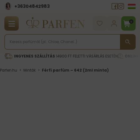
+36304842983
0
INGYENES SZÁLLÍTÁS
14900 FT FELETTI VÁSÁRLÁS ESETÉN
ONLINE
Parfen.hu
>
Minták
>
Férfi parfüm – 642 (2ml minta)