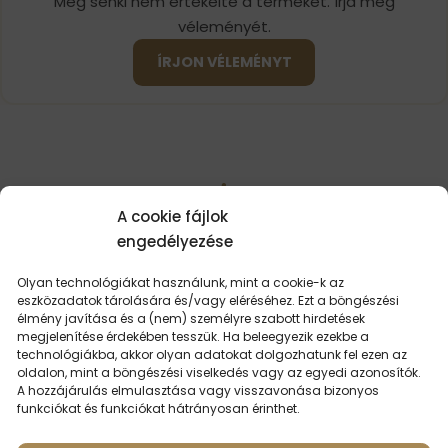
Még senki nem értékelte a terméket. Írja meg
véleményét.
ÍRJON VÉLEMÉNYT
A cookie fájlok
LEHET,
HOGY ÉRDEKEL
engedélyezése
Olyan technológiákat használunk, mint a cookie-k az
eszközadatok tárolására és/vagy eléréséhez. Ezt a böngészési
élmény javítása és a (nem) személyre szabott hirdetések
LEGKERESETTEBB PARFÜMÖK
megjelenítése érdekében tesszük. Ha beleegyezik ezekbe a
technológiákba, akkor olyan adatokat dolgozhatunk fel ezen az
oldalon, mint a böngészési viselkedés vagy az egyedi azonosítók.
A hozzájárulás elmulasztása vagy visszavonása bizonyos
funkciókat és funkciókat hátrányosan érinthet.