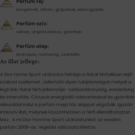
Parfüm fej:
,
,
,
bergamott
citrom
grapefruit
elemi gyanta
Parfüm szív:
,
,
vetiver
virginia cédrus
gyömbér
Parfüm alap:
,
,
levendula
rozmaring
szantálfa
Az illat jellege:
A Dior Home Sport utánzata feltárja a fiatal férfiakban rejlő
szabad szellemet. Jellemzői olyan tulajdonságok melyek a
legtöbb fiatal férfi jellemzője- robbanékonyság, eredetiség
és intenzitás. Citrusok energizáló robbanásával és gyömbér
akkorddal indul a parfüm majd fás alappal végződik. Igazán
intenzív illat, melynek köszönhetően a férfi ellenálhatatlan
lesz. A mi Dior Homme Sport utánzatunkat az eredeti
parfüm 2008-as régebbi változata ihlette.