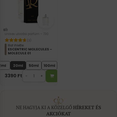
Unisex utazási parfüm – 730
(3)
Illat ihlette:
ESCENTRIC MOLECULES -
MOLECULE 01
2ml
20ml
50ml
100ml
3390
Ft
NE HAGYJA KI A KÖZELGŐ
HÍREKET ÉS
AKCIÓKAT