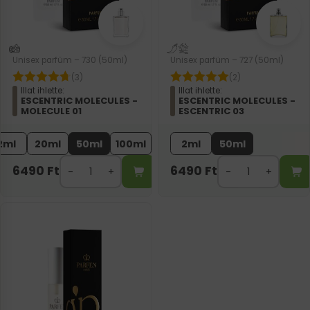
Unisex parfüm – 730 (50ml)
Unisex parfüm – 727 (50ml)
(3)
(2)
Illat ihlette:
Illat ihlette:
ESCENTRIC MOLECULES -
ESCENTRIC MOLECULES -
MOLECULE 01
ESCENTRIC 03
2ml
20ml
50ml
100ml
2ml
50ml
6490
Ft
6490
Ft