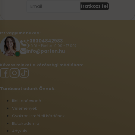
Iratkozz fel
Itt vagyunk neked:
+36304842983
(Hétfő - Péntek: 9:00 - 17:00)
info@parfen.hu
Kövess minket a közösségi médiában:
Tanácsot adunk Önnek:
Illat tanácsadó
Vélemények
Gyakran ismételt kérdések
Illatakadémia
Artykuły