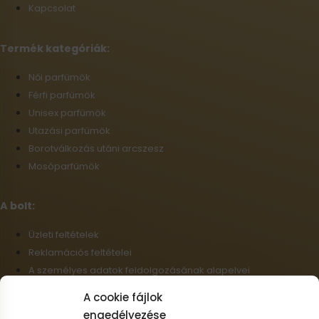
Kapcsolat
Termék kategóriák:
Női parfümök
Férfi parfümök
Unisex parfümök
Utazási parfümök
Borotválkozás utáni arcszesz
Mosóparfümök
A bolt:
Üzleti feltételek
Reklamációs feltételei
A személyes adatok feldolgozásának alapelvei
Szállítási információk
A cookie fájlok
Cookie-fájlok
engedélyezése