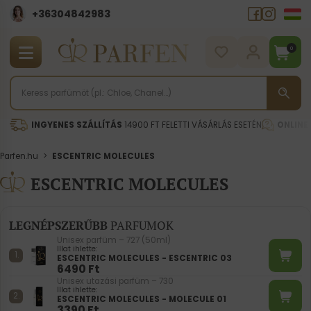
+36304842983
0
INGYENES SZÁLLÍTÁS
14900 FT FELETTI VÁSÁRLÁS ESETÉN
ONLINE
Parfen.hu
>
ESCENTRIC MOLECULES
ESCENTRIC MOLECULES
LEGNÉPSZERŰBB
PARFUMOK
Unisex parfüm – 727 (50ml)
Illat ihlette:
ESCENTRIC MOLECULES - ESCENTRIC 03
6490
Ft
Unisex utazási parfüm – 730
Illat ihlette:
ESCENTRIC MOLECULES - MOLECULE 01
3390
Ft