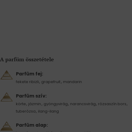
A parfüm összetétele
Parfüm fej:
,
,
fekete ribizli
grapefruit
mandarin
Parfüm szív:
,
,
,
,
,
körte
jázmin
gyöngyvirág
narancsvirág
rózsaszín bors
,
tuberózsa
ilang-ilang
Parfüm alap: