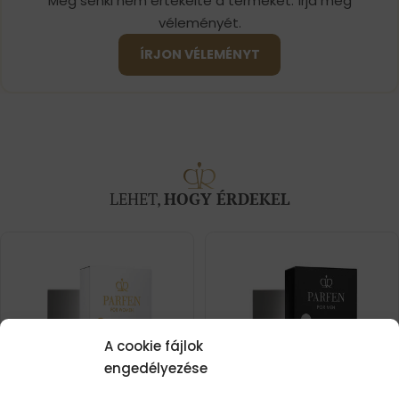
Még senki nem értékelte a terméket. Írja meg
véleményét.
ÍRJON VÉLEMÉNYT
LEHET,
HOGY ÉRDEKEL
A cookie fájlok
engedélyezése