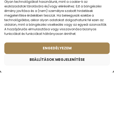
Olyan technológiákat használunk, mint a cookie-k az
eszközadatok tárolására és/vagy eléréséhez. Ezt a böngészési
élmény javítása és a (nem) személyre szabott hirdetések
megjelenítése érdekében tesszük. Ha beleegyezik ezekbe a
technológiákba, akkor olyan adatokat dolgozhatunk fel ezen az
Női parfüm – 523 (50ml)
Férfi parfüm – 646 (50ml)
oldalon, mint a böngészési viselkedés vagy az egyedi azonosítók.
A hozzájárulás elmulasztása vagy visszavonása bizonyos
(3)
(7)
funkciókat és funkciókat hátrányosan érinthet.
Illat ihlette:
Illat ihlette:
VERSACE - CRYSTAL
PACO RABANNE -
NOIR
INVICTUS
ENGEDÉLYEZEM
2ml
50ml
2ml
20ml
50ml
100ml
BEÁLLÍTÁSOK MEGJELENÍTÉSE
6490
Ft
6490
Ft
Női parfüm – 916 (50ml)
6490
Ft
Illat ihlette:
CHANEL - GABRIELLE