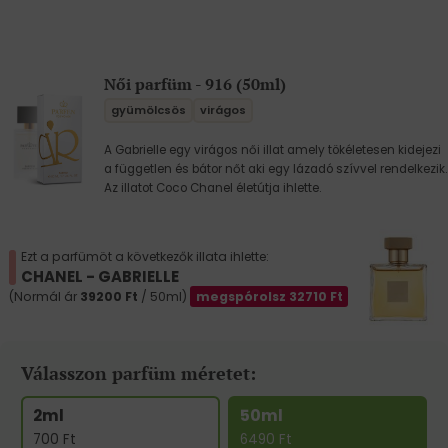
Női parfüm - 916 (50ml)
gyümölcsös
virágos
A Gabrielle egy virágos női illat amely tökéletesen kidejezi
a független és bátor nőt aki egy lázadó szívvel rendelkezik.
Az illatot Coco Chanel életútja ihlette.
Ezt a parfümöt a következők illata ihlette:
CHANEL - GABRIELLE
(Normál ár
39200
Ft
/ 50ml)
megspórolsz
32710
Ft
Válasszon parfüm méretet:
2ml
50ml
700
Ft
6490
Ft