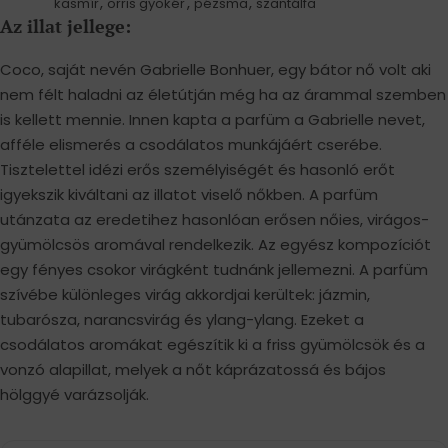
,
,
,
kasmír
orris gyökér
pézsma
szantálfa
Az illat jellege:
Coco, saját nevén Gabrielle Bonhuer, egy bátor nő volt aki
nem félt haladni az életútján még ha az árammal szemben
is kellett mennie. Innen kapta a parfüm a Gabrielle nevet,
afféle elismerés a csodálatos munkájáért cserébe.
Tisztelettel idézi erős személyiségét és hasonló erőt
igyekszik kiváltani az illatot viselő nőkben. A parfüm
utánzata az eredetihez hasonlóan erősen nőies, virágos-
gyümölcsös aromával rendelkezik. Az egyész kompozíciót
egy fényes csokor virágként tudnánk jellemezni. A parfüm
szívébe különleges virág akkordjai kerültek: jázmin,
tubarósza, narancsvirág és ylang-ylang. Ezeket a
csodálatos aromákat egészítik ki a friss gyümölcsök és a
vonzó alapillat, melyek a nőt káprázatossá és bájos
hölggyé varázsolják.