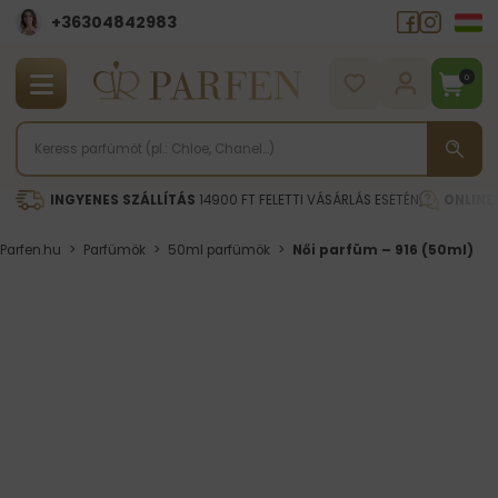
+36304842983
0
INGYENES SZÁLLÍTÁS
14900 FT FELETTI VÁSÁRLÁS ESETÉN
ONLINE
Parfen.hu
>
Parfümök
>
50ml parfümök
>
Női parfüm – 916 (50ml)