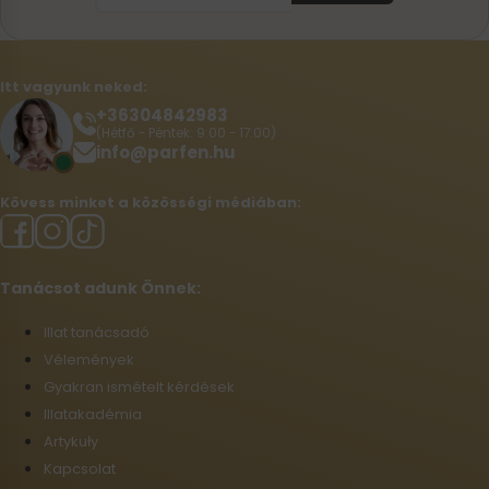
Itt vagyunk neked:
+36304842983
(Hétfő - Péntek: 9:00 - 17:00)
info@parfen.hu
Kövess minket a közösségi médiában:
Tanácsot adunk Önnek:
Illat tanácsadó
Vélemények
Gyakran ismételt kérdések
Illatakadémia
Artykuły
Kapcsolat