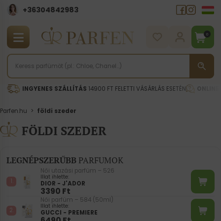
+36304842983
0
INGYENES SZÁLLÍTÁS
14900 FT FELETTI VÁSÁRLÁS ESETÉN
ONLINE
Parfen.hu
>
földi szeder
FÖLDI SZEDER
LEGNÉPSZERŰBB
PARFUMOK
Női utazási parfüm – 526
Illat ihlette:
DIOR - J'ADOR
3390
Ft
Női parfüm – 584 (50ml)
Illat ihlette:
GUCCI - PREMIERE
6490
Ft