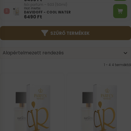
Női parfüm – 503 (50ml)
Illat ihlette:
DAVIDOFF - COOL WATER
6490
Ft
SZŰRŐ TERMÉKEK
Product | Sorting
Sort content
Sort content
Alapértelmezett rendezés
1 - 4 4 terméktől