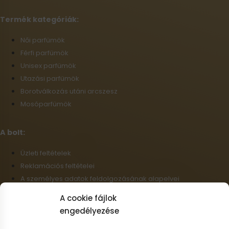
Termék kategóriák:
Női parfümök
Férfi parfümök
Unisex parfümök
Utazási parfümök
Borotválkozás utáni arcszesz
Mosóparfümök
A bolt:
Üzleti feltételek
Reklamációs feltételei
A személyes adatok feldolgozásának alapelvei
Szállítási információk
A cookie fájlok
Cookie-fájlok
engedélyezése
Nagykereskedelem