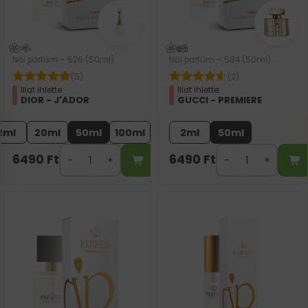
Női parfüm – 526 (50ml)
Női parfüm – 584 (50ml)
(5)
(2)
Illat ihlette:
Illat ihlette:
DIOR - J'ADOR
GUCCI - PREMIERE
2ml
20ml
50ml
100ml
2ml
50ml
6490
Ft
6490
Ft