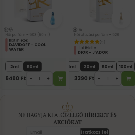
Női parfüm – 503 (50ml)
Női utazási parfüm – 526
Illat ihlette:
(5)
DAVIDOFF - COOL
Illat ihlette:
WATER
DIOR - J'ADOR
2ml
50ml
2ml
20ml
50ml
100ml
6490
Ft
3390
Ft
NE HAGYJA KI A KÖZELGŐ
HÍREKET ÉS
AKCIÓKAT
Iratkozz fel