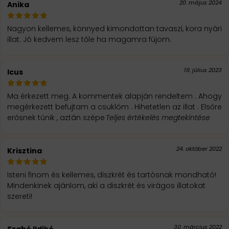
20. május 2024
Anika
Nagyon kellemes, könnyed kimondottan tavaszi, kora nyári
illat. Jó kedvem lesz tőle ha magamra fújom.
19. július 2023
Icus
Ma érkezett meg. A kommentek alapján rendeltem . Ahogy
megérkezett befujtam a csuklóm . Hihetetlen az illat . Elsőre
erősnek tűnik , aztán szépe
Teljes értékelés megtekintése
24. október 2022
Krisztina
Isteni finom és kellemes, diszkrét és tartósnak mondható!
Mindenkinek ajánlom, aki a diszkrét és virágos illatokat
szereti!
30. március 2022
Szabó Ildikó