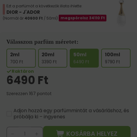
Ezt a parfümöt a következők illata ihlette:
DIOR - J'ADOR
(Normál ár
40600
Ft
/ 50ml)
megspórolsz
34110
Ft
Válasszon parfüm méretet:
2ml
20ml
50ml
100ml
700
Ft
3390
Ft
6490
Ft
9790
Ft
Raktáron
6490
Ft
Szerezzen 167 pontot
Adjon hozzá egy parfümmintát a vásárláshoz, és
próbálja ki – ingyenes
KOSÁRBA HELYEZ
-
+