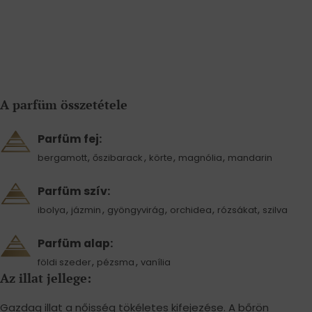
A parfüm összetétele
Parfüm fej:
,
,
,
,
bergamott
őszibarack
körte
magnólia
mandarin
Parfüm szív:
,
,
,
,
,
ibolya
jázmin
gyöngyvirág
orchidea
rózsákat
szilva
Parfüm alap:
,
,
földi szeder
pézsma
vanília
Az illat jellege:
Gazdag illat a nőisség tökéletes kifejezése. A bőrön