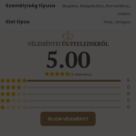
Személyiség típusa
,
,
,
Elegáns
Magabiztos
Romantikus
Vidám
Illat típus
,
Friss
Virágos
VÉLEMÉNYEI
ÜGYFELEINKRŐL
5.00
(5 Vélemény)
5
0
0
0
0
ÍRJON VÉLEMÉNYT