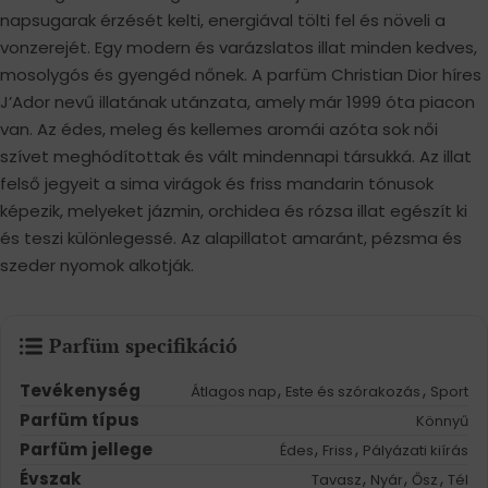
napsugarak érzését kelti, energiával tölti fel és növeli a
vonzerejét. Egy modern és varázslatos illat minden kedves,
mosolygós és gyengéd nőnek. A parfüm Christian Dior híres
J’Ador nevű illatának utánzata, amely már 1999 óta piacon
van. Az édes, meleg és kellemes aromái azóta sok női
szívet meghódítottak és vált mindennapi társukká. Az illat
felső jegyeit a sima virágok és friss mandarin tónusok
képezik, melyeket jázmin, orchidea és rózsa illat egészít ki
és teszi különlegessé. Az alapillatot amaránt, pézsma és
szeder nyomok alkotják.
Parfüm specifikáció
Tevékenység
,
,
Átlagos nap
Este és szórakozás
Sport
Parfüm típus
Könnyű
Parfüm jellege
,
,
Édes
Friss
Pályázati kiírás
Évszak
,
,
,
Tavasz
Nyár
Ősz
Tél