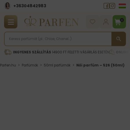
+36304842983
0
INGYENES SZÁLLÍTÁS
14900 FT FELETTI VÁSÁRLÁS ESETÉN
ONLINE
Parfen.hu
>
Parfümök
>
50ml parfümök
>
Női parfüm – 526 (50ml)