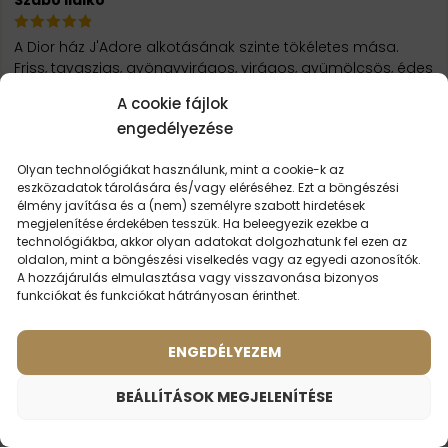
A Dior ház J'Adore alkotásának szinte tökéletes mása.
Friss, tavaszias, gyöngyvirágos, virágos, gyümölcsös, édes
illat. Köszönöm Parfen, nem okoztatok
Teljes értékelés
A cookie fájlok
megtekintése
engedélyezése
Olyan technológiákat használunk, mint a cookie-k az
TOVÁBBI ÉRTÉKELÉSEK BETÖLTÉSE
eszközadatok tárolására és/vagy eléréséhez. Ezt a böngészési
élmény javítása és a (nem) személyre szabott hirdetések
megjelenítése érdekében tesszük. Ha beleegyezik ezekbe a
technológiákba, akkor olyan adatokat dolgozhatunk fel ezen az
oldalon, mint a böngészési viselkedés vagy az egyedi azonosítók.
A hozzájárulás elmulasztása vagy visszavonása bizonyos
funkciókat és funkciókat hátrányosan érinthet.
LEHET,
HOGY ÉRDEKEL
ENGEDÉLYEZEM
BEÁLLÍTÁSOK MEGJELENÍTÉSE