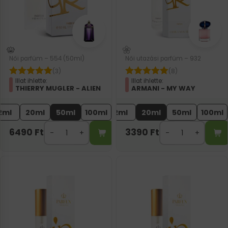
Női parfüm – 554 (50ml)
Női utazási parfüm – 932
(3)
(8)
Illat ihlette:
Illat ihlette:
THIERRY MUGLER - ALIEN
ARMANI - MY WAY
2ml
20ml
50ml
100ml
2ml
20ml
50ml
100ml
6490
Ft
3390
Ft