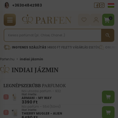
+36304842983
0
INGYENES SZÁLLÍTÁS
14900 FT FELETTI VÁSÁRLÁS ESETÉN
ONLINE
Parfen.hu
>
indiai jázmin
INDIAI JÁZMIN
LEGNÉPSZERŰBB
PARFUMOK
Női utazási parfüm – 932
Illat ihlette:
ARMANI - MY WAY
3390
Ft
Női parfüm – 554 (50ml)
Illat ihlette:
THIERRY MUGLER - ALIEN
6490
Ft