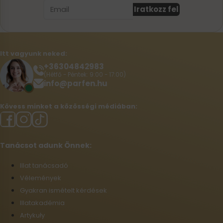
Iratkozz fel
Itt vagyunk neked:
+36304842983
(Hétfő - Péntek: 9:00 - 17:00)
info@parfen.hu
Kövess minket a közösségi médiában:
Tanácsot adunk Önnek:
Illat tanácsadó
Vélemények
Gyakran ismételt kérdések
Illatakadémia
Artykuły