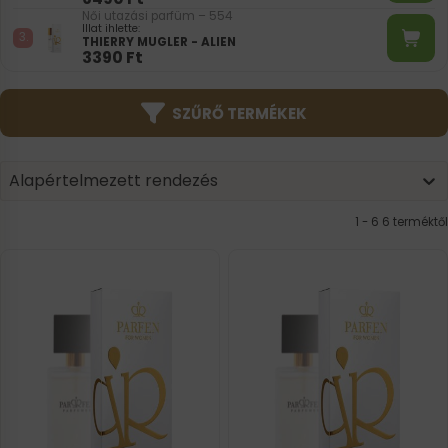
Női utazási parfüm – 554
Illat ihlette:
THIERRY MUGLER - ALIEN
3390
Ft
SZŰRŐ TERMÉKEK
Product | Sorting
Sort content
Sort content
Alapértelmezett rendezés
1 - 6 6 terméktől