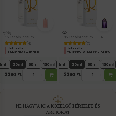
Női utazási parfüm – 931
Női utazási parfüm – 554
(4)
(3)
Illat ihlette:
Illat ihlette:
LANCOME - IDOLE
THIERRY MUGLER - ALIEN
2ml
20ml
50ml
100ml
2ml
20ml
50ml
100ml
3390
Ft
3390
Ft
NE HAGYJA KI A KÖZELGŐ
HÍREKET ÉS
AKCIÓKAT