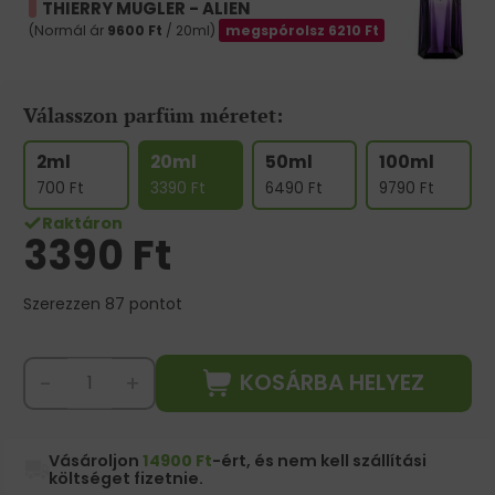
THIERRY MUGLER - ALIEN
(Normál ár
9600
Ft
/ 20ml)
megspórolsz
6210
Ft
Válasszon parfüm méretet:
2ml
20ml
50ml
100ml
700
Ft
3390
Ft
6490
Ft
9790
Ft
Raktáron
3390
Ft
Szerezzen 87 pontot
KOSÁRBA HELYEZ
-
+
Vásároljon
14900 Ft
-ért, és nem kell szállítási
költséget fizetnie.