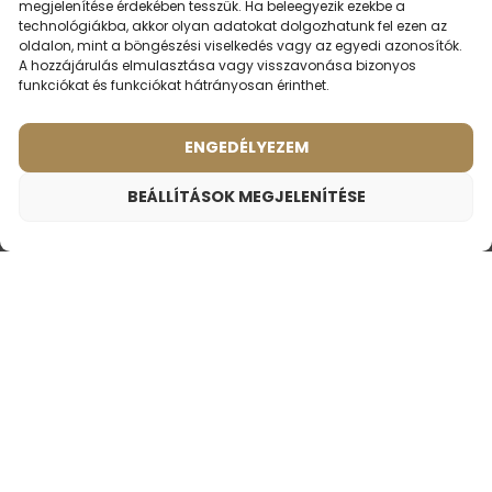
megjelenítése érdekében tesszük. Ha beleegyezik ezekbe a
technológiákba, akkor olyan adatokat dolgozhatunk fel ezen az
oldalon, mint a böngészési viselkedés vagy az egyedi azonosítók.
A hozzájárulás elmulasztása vagy visszavonása bizonyos
funkciókat és funkciókat hátrányosan érinthet.
ENGEDÉLYEZEM
BEÁLLÍTÁSOK MEGJELENÍTÉSE
Női utazási parfüm – 554
3390
Ft
Illat ihlette:
THIERRY MUGLER - ALIEN
Férfi parfüm – 622 (50ml)
Férfi parfüm – 601 (50ml)
(1)
(3)
Illat ihlette:
Illat ihlette:
PACO RABANNE -
BVLGARI - AQVA
ULTRAVIOLET
2ml
50ml
2ml
50ml