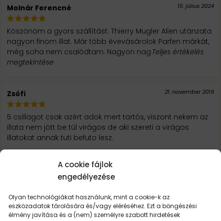
15. július 2024
Molnár Ferencné
Köszönöm a gyors szállítást. Thierry Mugler Alien utánzata
nagyon finom illat. Már több évevásárolok Parfen márkát,
még soha nem csalódtam. Nagyon nag
Teljes értékelés
megtekintése
21. november 2019
Zsófi
5 csillagot csak azért adok mert tartós, viszont nekem az
illata nem jött be túl virágos de aki szereti a virágos
illatokat annak tuti befuto lesz.
A cookie fájlok
engedélyezése
Olyan technológiákat használunk, mint a cookie-k az
eszközadatok tárolására és/vagy eléréséhez. Ezt a böngészési
élmény javítása és a (nem) személyre szabott hirdetések
LEHET,
HOGY ÉRDEKEL