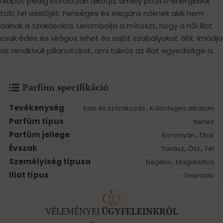
alapot pedig borostyán alkotja, amely pozitív energiával
tölti fel viselőjét. Fenséges és elegáns nőknek akik nem
adnak a szokásokra. Lerombolja a mítoszt, hogy a női illat
csak édes és virágos lehet és saját szabályokat állít. Imádja
az rendkívüli pillanatokat, ami tükröz az illat egyedisége is.
Parfüm specifikáció
Tevékenység
,
Este és szórakozás
Különleges alkalom
Parfüm típus
Nehéz
Parfüm jellege
,
Borostyán
Titok
Évszak
,
,
Tavasz
Ősz
Tél
Személyiség típusa
,
Elegáns
Magabiztos
Illat típus
Orientális
VÉLEMÉNYEI
ÜGYFELEINKRŐL