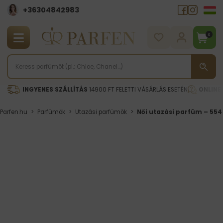
+36304842983
0
INGYENES SZÁLLÍTÁS
14900 FT FELETTI VÁSÁRLÁS ESETÉN
ONLINE
Parfen.hu
>
Parfümök
>
Utazási parfümök
>
Női utazási parfüm – 554