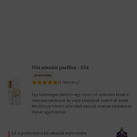
Női utazási parfüm - 554
orientális
(3 Vélemény)
Egy különleges parfüm egy olyan nő számára kinek a
lelke boszorkányos és saját szabályok szerint éli életét.
Mindössze három aromából készült, melyek tökéletesen
illenek egymáshoz.
Ezt a parfümöt a következők illata ihlette: