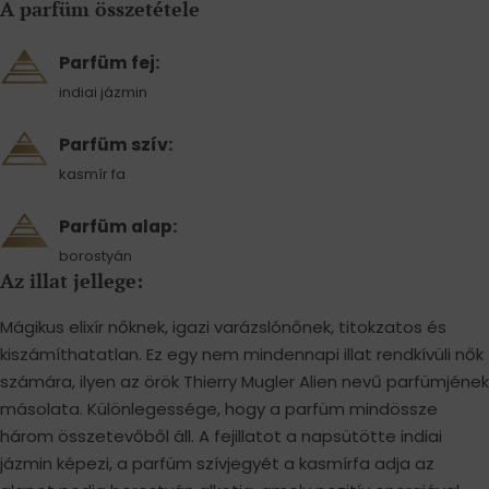
A parfüm összetétele
Parfüm fej:
indiai jázmin
Parfüm szív:
kasmír fa
Parfüm alap:
borostyán
Az illat jellege:
Mágikus elixír nőknek, igazi varázslónőnek, titokzatos és
kiszámíthatatlan. Ez egy nem mindennapi illat rendkívüli nők
számára, ilyen az örök Thierry Mugler Alien nevű parfümjének
másolata. Különlegessége, hogy a parfüm mindössze
három összetevőből áll. A fejillatot a napsütötte indiai
jázmin képezi, a parfüm szívjegyét a kasmírfa adja az