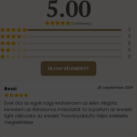
5.00
(3 Vélemény)
3
0
0
0
0
ÍRJON VÉLEMÉNYT
26. szeptember 2024
Boszi
Évek óta az egyik nagy kedvencem az Alien. Régóta
kerestem az illatazonos másolatát. Ez a parfüm az eredeti
light változata. Az eredeti "harsányabb/tö
Teljes értékelés
megtekintése