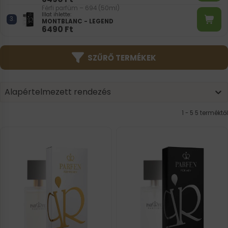
Férfi parfüm – 694 (50ml)
Illat ihlette:
MONTBLANC - LEGEND
6490
Ft
SZŰRŐ TERMÉKEK
Product | Sorting
Sort content
Sort content
Alapértelmezett rendezés
1 - 5 5 terméktől