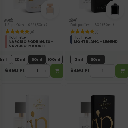
Női parfüm – 922 (50ml)
Férfi parfüm – 694 (50ml)
(4)
(1)
Illat ihlette:
Illat ihlette:
NARCISO RODRIGUES -
MONTBLANC - LEGEND
NARCISO POUDREE
2ml
20ml
50ml
100ml
2ml
50ml
6490
Ft
6490
Ft