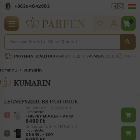
+36304842983
0
INGYENES SZÁLLÍTÁS
14900 FT FELETTI VÁSÁRLÁS ESETÉN
ONLINE
Parfen.hu
>
kumarin
KUMARIN
LEGNÉPSZERŰBB
PARFUMOK
Női parfüm – 919 (50ml)
Illat ihlette:
THIERRY MUGLER - AURA
6490
Ft
Unisex parfüm – 744 (50ml)
Illat ihlette:
CHANEL - BOY
6490
Ft