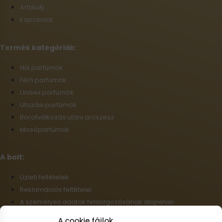
Artykuły
Kapcsolat
Termék kategóriák:
Női parfümök
Férfi parfümök
Unisex parfümök
Utazási parfümök
Borotválkozás utáni arcszesz
Mosóparfümök
A bolt:
Üzleti feltételek
Reklamációs feltételei
A személyes adatok feldolgozásának alapelvei
Szállítási információk
A cookie fájlok