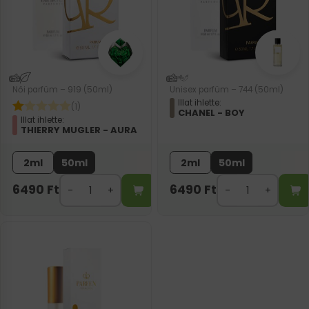
Női parfüm – 919 (50ml)
Unisex parfüm – 744 (50ml)
Illat ihlette:
(1)
CHANEL - BOY
Illat ihlette:
THIERRY MUGLER - AURA
2ml
50ml
2ml
50ml
6490
Ft
6490
Ft