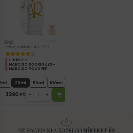
Női utazási parfüm – 922
(4)
Illat ihlette:
NARCISO RODRIGUES -
NARCISO POUDREE
2ml
20ml
50ml
100ml
3390
Ft
NE HAGYJA KI A KÖZELGŐ
HÍREKET ÉS