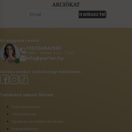
AKCIÓKAT
Iratkozz fel
Itt vagyunk neked:
+36304842983
(Hétfő - Péntek: 9:00 - 17:00)
info@parfen.hu
Kövess minket a közösségi médiában:
Tanácsot adunk Önnek:
Illat tanácsadó
Vélemények
Gyakran ismételt kérdések
Illatakadémia