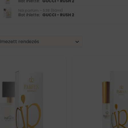
Illat ihlette:
GUCCI - RUSH 2
Női parfüm – 538 (50ml)
Illat ihlette:
GUCCI - RUSH 2
| Sorting
nt
tent
lmezett rendezés