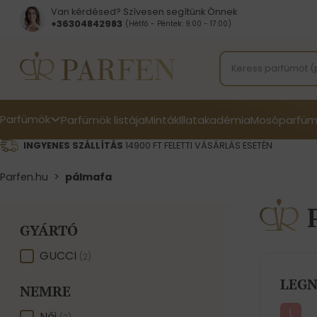
Van kérdésed? Szívesen segítünk Önnek
+36304842983
(Hétfő - Péntek: 9:00 - 17:00)
Parfümök
Parfümök listája
Minták
Illatakadémia
Mosóparfüm
INGYENES SZÁLLÍTÁS
14900 FT FELETTI VÁSÁRLÁS ESETÉN
Parfen.hu
>
pálmafa
GYÁRTÓ
GYÁRTÓ
GUCCI
(2)
LEGN
NEMRE
Női