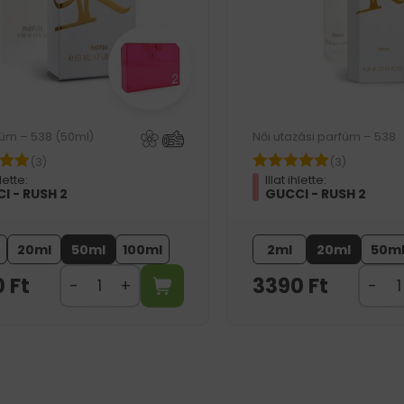
füm – 538 (50ml)
Női utazási parfüm – 538
(3)
(3)
hlette:
Illat ihlette:
I - RUSH 2
GUCCI - RUSH 2
20ml
50ml
100ml
2ml
20ml
50m
0
Ft
3390
Ft