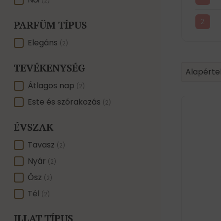
NEMRE
(2)
PARFÜM TÍPUS
PARFÜM TÍPUS
Elegáns
(2)
TEVÉKENYSÉG
Product 
Sort conte
Sort con
Alapérte
TEVÉKENYSÉG
Átlagos nap
(2)
Este és szórakozás
(2)
ÉVSZAK
ÉVSZAK
Tavasz
(2)
Nyár
(2)
Ősz
(2)
Tél
(2)
ILLAT TÍPUS