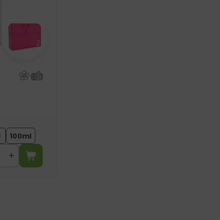
l
100ml