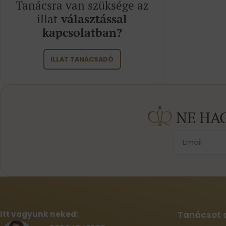
Tanácsra van szüksége az
illat
választással
kapcsolatban?
ILLAT TANÁCSADÓ
NE HA
Itt vagyunk neked:
Tanácsot 