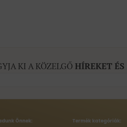
GYJA KI A KÖZELGŐ
HÍREKET ÉS
adunk Önnek:
Termék kategóriák: