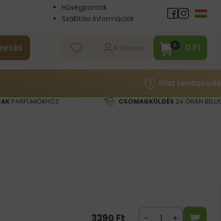
Hűségpontok
Szállítási információk
Nagykereskedelem
Kapcsolat
0
Ft
0
resés
A fiókom
Illat tanácsadó
RAK
PARFÜMÖKHÖZ
CSOMAGKÜLDÉS
24 ÓRÁN BELÜL
3390
Ft