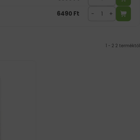
6490
Ft
1 - 2 2 terméktől