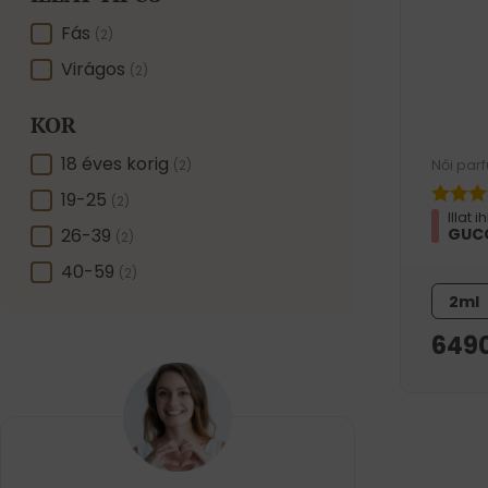
ILLAT TÍPUS
Fás
(2)
Virágos
(2)
KOR
KOR
18 éves korig
Női par
(2)
19-25
(2)
Illat i
26-39
GUCC
(2)
40-59
(2)
2ml
649