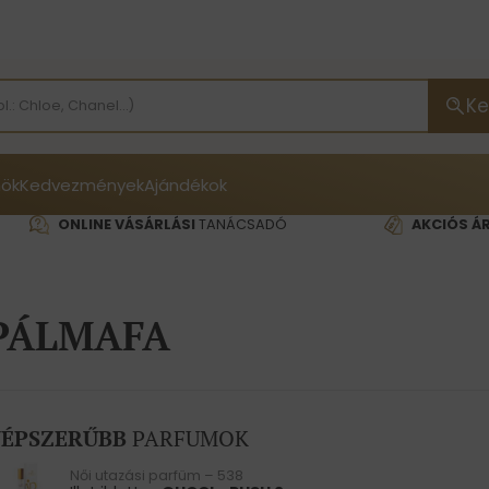
Ke
ök
Kedvezmények
Ajándékok
ONLINE VÁSÁRLÁSI
TANÁCSADÓ
AKCIÓS Á
PÁLMAFA
ÉPSZERŰBB
PARFUMOK
Női utazási parfüm – 538