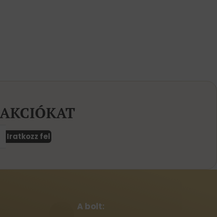
 AKCIÓKAT
Iratkozz fel
A bolt: