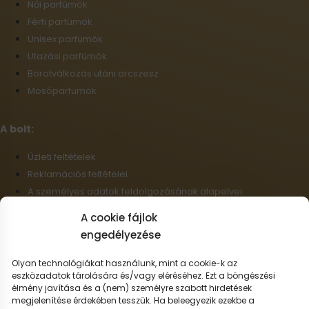
Női parfümök
Férfi parfümök
Unisex parfümök
Utazási parfümök
Borotválkozás utáni arcszesz
Mosóparfümök
A bolt:
Üzleti feltételek
Reklamációs feltételei
A személyes adatok feldolgozásának alapelvei
Szállítási információk
A cookie fájlok
Cookie-fájlok
engedélyezése
Nagykereskedelem
Elállás a szerződéstől
Olyan technológiákat használunk, mint a cookie-k az
eszközadatok tárolására és/vagy eléréséhez. Ezt a böngészési
élmény javítása és a (nem) személyre szabott hirdetések
Magyar
megjelenítése érdekében tesszük. Ha beleegyezik ezekbe a