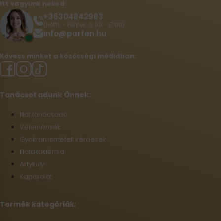
Itt vagyunk neked:
+36304842983
(Hétfő - Péntek: 9:00 - 17:00)
info@parfen.hu
Kövess minket a közösségi médiában:
Tanácsot adunk Önnek:
Illat tanácsadó
Vélemények
Gyakran ismételt kérdések
Illatakadémia
Artykuły
Kapcsolat
Termék kategóriák: