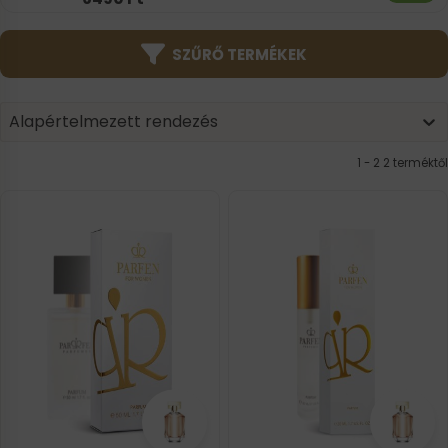
SZŰRŐ TERMÉKEK
Product | Sorting
Sort content
Sort content
Alapértelmezett rendezés
1 - 2 2 terméktől