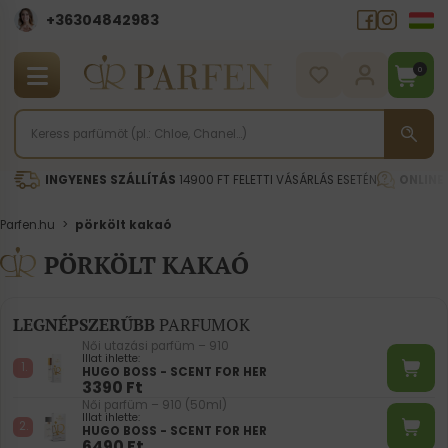
+36304842983
0
INGYENES SZÁLLÍTÁS
14900 FT FELETTI VÁSÁRLÁS ESETÉN
ONLINE
Parfen.hu
>
pörkölt kakaó
PÖRKÖLT KAKAÓ
LEGNÉPSZERŰBB
PARFUMOK
Női utazási parfüm – 910
Illat ihlette:
HUGO BOSS - SCENT FOR HER
3390
Ft
Női parfüm – 910 (50ml)
Illat ihlette:
HUGO BOSS - SCENT FOR HER
6490
Ft