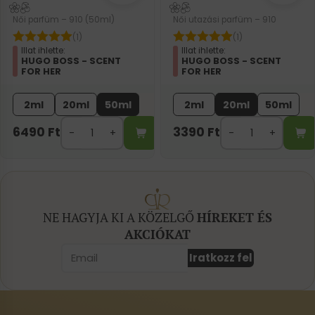
Női parfüm – 910 (50ml)
Női utazási parfüm – 910
(1)
(1)
Illat ihlette:
Illat ihlette:
HUGO BOSS - SCENT
HUGO BOSS - SCENT
FOR HER
FOR HER
2ml
20ml
50ml
2ml
20ml
50ml
6490
Ft
3390
Ft
NE HAGYJA KI A KÖZELGŐ
HÍREKET ÉS
AKCIÓKAT
Iratkozz fel