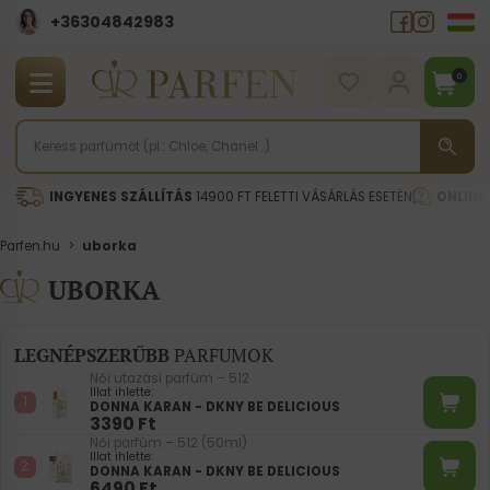
+36304842983
0
INGYENES SZÁLLÍTÁS
14900 FT FELETTI VÁSÁRLÁS ESETÉN
ONLINE
Parfen.hu
>
uborka
UBORKA
LEGNÉPSZERŰBB
PARFUMOK
Női utazási parfüm – 512
Illat ihlette:
DONNA KARAN - DKNY BE DELICIOUS
3390
Ft
Női parfüm – 512 (50ml)
Illat ihlette:
DONNA KARAN - DKNY BE DELICIOUS
6490
Ft