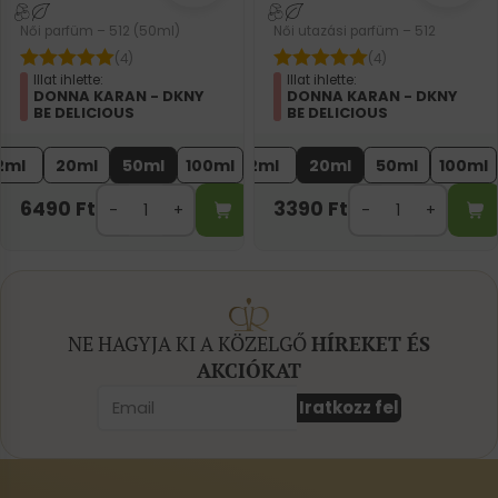
Női parfüm – 512 (50ml)
Női utazási parfüm – 512
(4)
(4)
Illat ihlette:
Illat ihlette:
DONNA KARAN - DKNY
DONNA KARAN - DKNY
BE DELICIOUS
BE DELICIOUS
2ml
20ml
50ml
100ml
2ml
20ml
50ml
100ml
6490
Ft
3390
Ft
NE HAGYJA KI A KÖZELGŐ
HÍREKET ÉS
AKCIÓKAT
Iratkozz fel