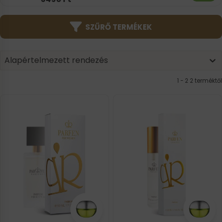
SZŰRŐ TERMÉKEK
Product | Sorting
Sort content
Sort content
Alapértelmezett rendezés
1 - 2 2 terméktől