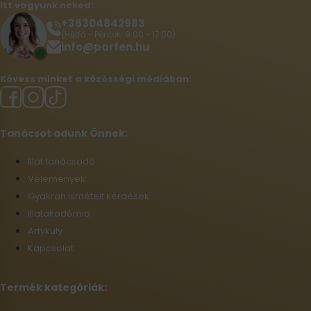
Itt vagyunk neked:
+36304842983
(Hétfő - Péntek: 9:00 - 17:00)
info@parfen.hu
Kövess minket a közösségi médiában:
Tanácsot adunk Önnek:
Illat tanácsadó
Vélemények
Gyakran ismételt kérdések
Illatakadémia
Artykuły
Kapcsolat
Termék kategóriák: