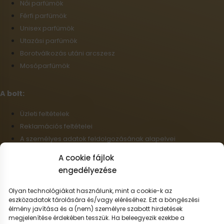
Női parfümök
Férfi parfümök
Unisex parfümök
Utazási parfümök
Borotválkozás utáni arcszesz
Mosóparfümök
A bolt:
Üzleti feltételek
Reklamációs feltételei
A személyes adatok feldolgozásának alapelvei
Szállítási információk
A cookie fájlok
Cookie-fájlok
engedélyezése
Nagykereskedelem
Elállás a szerződéstől
Olyan technológiákat használunk, mint a cookie-k az
eszközadatok tárolására és/vagy eléréséhez. Ezt a böngészési
élmény javítása és a (nem) személyre szabott hirdetések
Magyar
megjelenítése érdekében tesszük. Ha beleegyezik ezekbe a