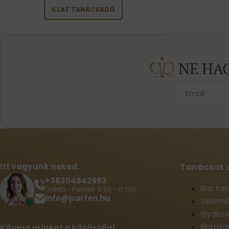
ILLAT TANÁCSADÓ
NE HA
Itt vagyunk neked:
Tanácsot 
+36304842983
Illat t
(Hétfő - Péntek: 9:00 - 17:00)
info@parfen.hu
Vélemé
Gyakran
Illatak
Kövess minket a közösségi