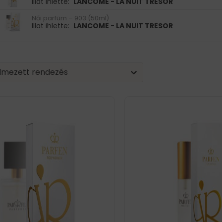
Illat ihlette:
LANCOME - LA NUIT TRESOR
Női parfüm – 903 (50ml)
Illat ihlette:
LANCOME - LA NUIT TRESOR
| Sorting
nt
tent
lmezett rendezés