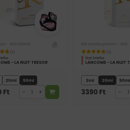
füm – 903 (50ml)
Női utazási parfüm – 903
(8)
(8)
hlette:
Illat ihlette:
OME - LA NUIT TRESOR
LANCOME - LA NUIT 
20ml
50ml
2ml
20ml
50m
0
Ft
3390
Ft