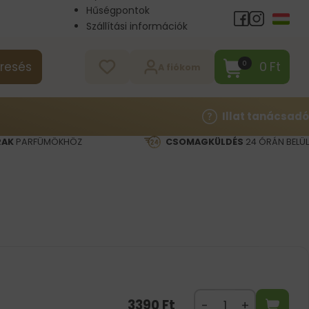
Hűségpontok
Szállítási információk
Nagykereskedelem
Kapcsolat
0
Ft
0
resés
A fiókom
Illat tanácsadó
RAK
PARFÜMÖKHÖZ
CSOMAGKÜLDÉS
24 ÓRÁN BELÜL
3390
Ft