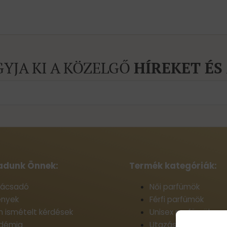
GYJA KI A KÖZELGŐ
HÍREKET ÉS
adunk Önnek:
Termék kategóriák:
anácsadó
Női parfümök
nyek
Férfi parfümök
 ismételt kérdések
Unisex parfümök
adémia
Utazási parfümök