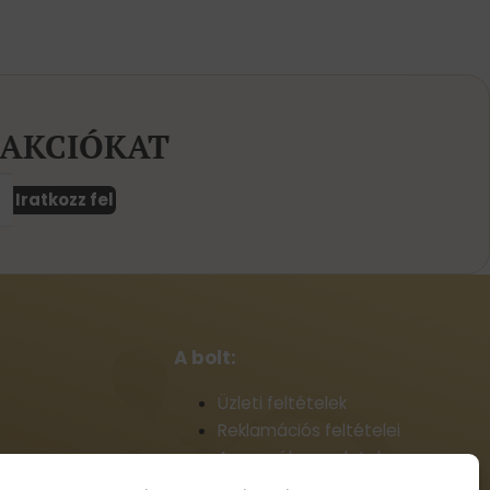
 AKCIÓKAT
Iratkozz fel
A bolt:
Üzleti feltételek
Reklamációs feltételei
A személyes adatok
feldolgozásának alapelvei