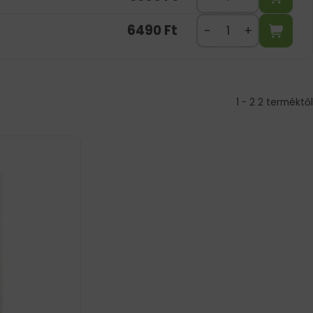
6490
Ft
1 - 2 2 terméktől