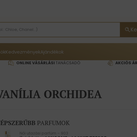
Ke
ök
Kedvezmények
Ajándékok
ONLINE VÁSÁRLÁSI
TANÁCSADÓ
AKCIÓS Á
VANÍLIA ORCHIDEA
ÉPSZERŰBB
PARFUMOK
Női utazási parfüm – 903