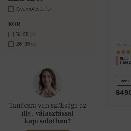
ILLAT TÍPUS
Gyümölcsös
(2)
KOR
KOR
19-25
(2)
26-39
Női par
(2)
Illat i
LANC
2ml
649
Tanácsra van szüksége az
illat
választással
kapcsolatban?