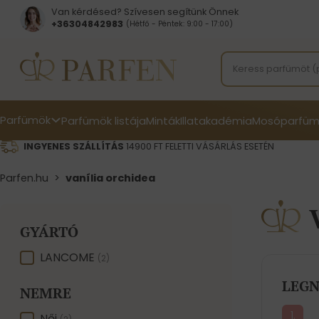
Van kérdésed? Szívesen segítünk Önnek
+36304842983
(Hétfő - Péntek: 9:00 - 17:00)
Parfümök
Parfümök listája
Minták
Illatakadémia
Mosóparfüm
INGYENES SZÁLLÍTÁS
14900 FT FELETTI VÁSÁRLÁS ESETÉN
Parfen.hu
>
vanília orchidea
GYÁRTÓ
GYÁRTÓ
LANCOME
(2)
LEGN
NEMRE
Női