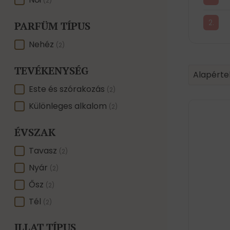
NEMRE
(2)
PARFÜM TÍPUS
PARFÜM TÍPUS
Nehéz
(2)
TEVÉKENYSÉG
Product 
Sort conte
Sort con
Alapérte
TEVÉKENYSÉG
Este és szórakozás
(2)
Különleges alkalom
(2)
ÉVSZAK
ÉVSZAK
Tavasz
(2)
Nyár
(2)
Ősz
(2)
Tél
(2)
ILLAT TÍPUS