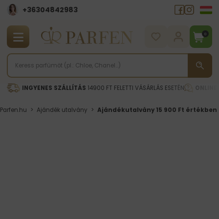
+36304842983
0
INGYENES SZÁLLÍTÁS
14900 FT FELETTI VÁSÁRLÁS ESETÉN
ONLINE
Parfen.hu
>
Ajándék utalvány
>
Ajándékutalvány 15 900 Ft értékben