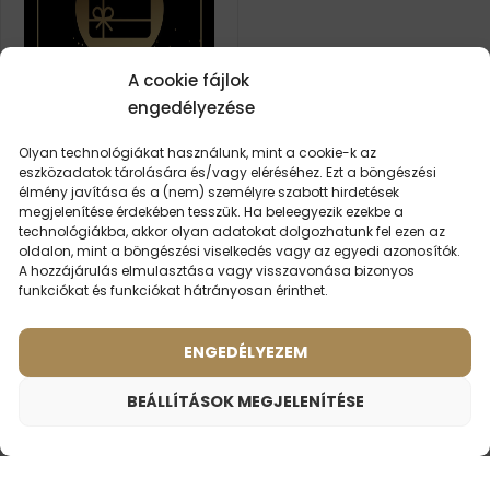
A cookie fájlok
engedélyezése
Ajándékutalvány 9600 Ft
Olyan technológiákat használunk, mint a cookie-k az
értékben
eszközadatok tárolására és/vagy eléréséhez. Ezt a böngészési
élmény javítása és a (nem) személyre szabott hirdetések
megjelenítése érdekében tesszük. Ha beleegyezik ezekbe a
9600
Ft
technológiákba, akkor olyan adatokat dolgozhatunk fel ezen az
oldalon, mint a böngészési viselkedés vagy az egyedi azonosítók.
A hozzájárulás elmulasztása vagy visszavonása bizonyos
funkciókat és funkciókat hátrányosan érinthet.
LEGKERESETTEBB PARFÜMÖK
ENGEDÉLYEZEM
BEÁLLÍTÁSOK MEGJELENÍTÉSE
15900
Ft
Ajándékutalvány 15 900 Ft értékben