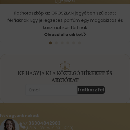
2 percek
Illathoroszkóp az OROSZLÁN jegyében született
férfiaknak: Egy jellegzetes parfüm egy magabiztos és
karizmatikus férfinak
Olvasd el a cikket
NE HAGYJA KI A KÖZELGŐ
HÍREKET ÉS
AKCIÓKAT
Iratkozz fel
Itt vagyunk neked:
+36304842983
(Hétfő - Péntek: 9:00 - 17:00)