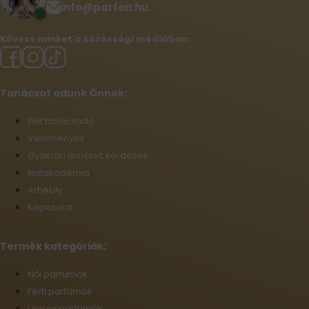
info@parfen.hu
Kövess minket a közösségi médiában:
Tanácsot adunk Önnek:
Illat tanácsadó
Vélemények
Gyakran ismételt kérdések
Illatakadémia
Artykuły
Kapcsolat
Termék kategóriák:
Női parfümök
Férfi parfümök
Unisex parfümök