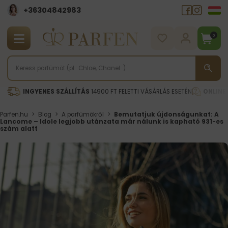
+36304842983
0
INGYENES SZÁLLÍTÁS
14900 FT FELETTI VÁSÁRLÁS ESETÉN
ONLINE
Parfen.hu
>
Blog
>
A parfümökről
>
Bemutatjuk újdonságunkat: A
Lancome – Idole legjobb utánzata már nálunk is kapható 931-es
szám alatt