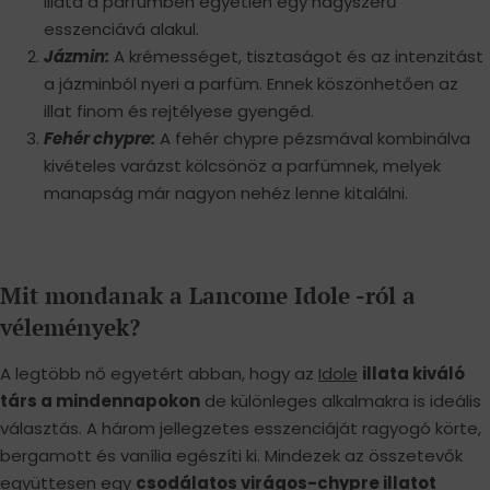
illata a parfümben egyetlen egy nagyszerű
esszenciává alakul.
Jázmin:
A krémességet, tisztaságot és az intenzitást
a jázminból nyeri a parfüm. Ennek köszönhetően az
illat finom és rejtélyese gyengéd.
Fehér chypre:
A fehér chypre pézsmával kombinálva
kivételes varázst kölcsönöz a parfümnek, melyek
manapság már nagyon nehéz lenne kitalálni.
Mit mondanak a Lancome Idole -ról a
vélemények?
A legtöbb nő egyetért abban, hogy az
Idole
illata kiváló
társ a mindennapokon
de különleges alkalmakra is ideális
választás. A három jellegzetes esszenciáját ragyogó körte,
bergamott és vanília egészíti ki. Mindezek az összetevők
együttesen egy
csodálatos virágos-chypre illatot