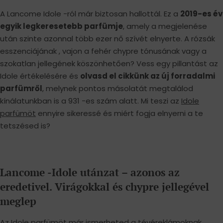
A Lancome Idole -ról már biztosan hallottál. Ez a
2019-es év
egyik legkeresetebb parfümje
, amely a megjelenése
után szinte azonnal több ezer nő szívét elnyerte. A rózsák
esszenciájának , vajon a fehér chypre tónusának vagy a
szokatlan jellegének köszönhetően? Vess egy pillantást az
Idole értékelésére és
olvasd el cikkünk az új forradalmi
parfümről
, melynek pontos másolatát megtalálod
kínálatunkban is a 931 -es szám alatt. Mi teszi az
Idole
parfümöt
ennyire sikeressé és miért fogja elnyerni a te
tetszésed is?
Lancome -Idole utánzat – azonos az
eredetivel. Virágokkal és chypre jellegével
meglep
Az
Idole
parfümöt már ismerheted a tévéreklámoknak