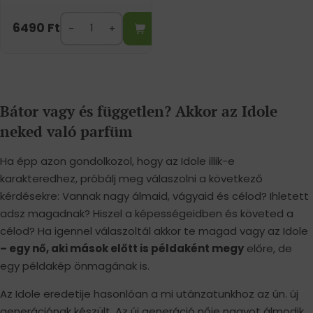
6490
Ft
Bátor vagy és független? Akkor az Idole
neked való parfüm
Ha épp azon gondolkozol, hogy az Idole illik-e
karakteredhez, próbálj meg válaszolni a következő
kérdésekre: Vannak nagy álmaid, vágyaid és célod? Ihletett
adsz magadnak? Hiszel a képességeidben és követed a
célod? Ha igennel válaszoltál akkor te magad vagy az Idole
– egy nő, aki mások előtt is példaként megy
előre, de
egy példakép önmagának is.
Az Idole eredetije hasonlóan a mi utánzatunkhoz az ún. új
generációnak készült. Az új generáció nője nagyot álmodik