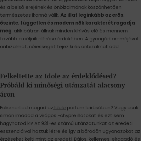
és a belső erejének és önbizalmának köszönhetően
természetes ikonná válik.
Az illat leginkább az erős,
őszinte, független és modern nők karakterét ragadja
meg
, akik bátran állnak minden kihívás elé és mennem
tovább a céljaik elérése érdekében. A gyengéd aromájával
önbizalmat, nőiességet fejez ki és önbizalmat add.
Felkeltette az Idole az érdeklődésed?
Próbáld ki minőségi utánzatát alacsony
áron
Felismerted magad az
Idole
parfüm leírásában? Vagy csak
simán imádod a virágos -chypre illatokat és ezt sem
hagyhatod ki? Az 931-es számú utánzatunkat az eredeti
esszenciáival hoztuk létre és így a bőrödön ugyanazokat az
érzéseket kelti mint az eredeti. Bájos, kellemes, elragadó és