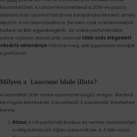
köszönhetően. A Lancome közvetlenül a 2019-es piacra
dobása után azonnal hatalmas kampányba kezdett amely
eljutott a mi televízióinkba is. De nem csak a hirdetésekből
tudunk az illat egyediségéről. Az online parfümériákat
szinte a piacra dobás után azonnal
több száz elégedett
vásárló véleménye
töltötte meg, akik egyszeűen imádják
a parfümöt.
Milyen a Lancome Idole illata?
A használat után szinte azonnal lenyűgöz virágos illatával
és chypre érintésével. A következő 3 esszenciát érezheted
benne:
Rózsa:
A női parfümök ikonikus és nemes összetevőjét
a világ különböző tájain szerezték be. A 4 féle rózsa