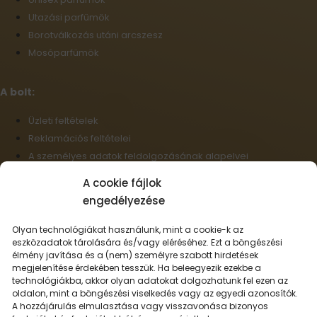
Utazási parfümök
Borotválkozás utáni arcszesz
Mosóparfümök
A bolt:
Üzleti feltételek
Reklamációs feltételei
A személyes adatok feldolgozásának alapelvei
Szállítási információk
A cookie fájlok
Cookie-fájlok
engedélyezése
Nagykereskedelem
Elállás a szerződéstől
Olyan technológiákat használunk, mint a cookie-k az
eszközadatok tárolására és/vagy eléréséhez. Ezt a böngészési
élmény javítása és a (nem) személyre szabott hirdetések
Magyar
megjelenítése érdekében tesszük. Ha beleegyezik ezekbe a
technológiákba, akkor olyan adatokat dolgozhatunk fel ezen az
Szállítási lehetőségek:
oldalon, mint a böngészési viselkedés vagy az egyedi azonosítók.
A hozzájárulás elmulasztása vagy visszavonása bizonyos