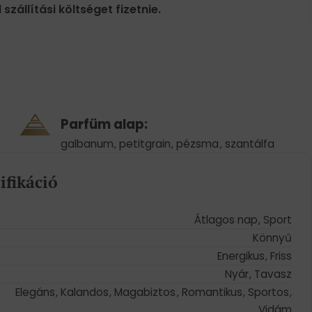
 szállítási költséget fizetnie.
Parfüm alap:
galbanum
,
petitgrain
,
pézsma
,
szantálfa
ifikáció
Átlagos nap
,
Sport
Könnyű
Energikus
,
Friss
Nyár
,
Tavasz
Elegáns
,
Kalandos
,
Magabiztos
,
Romantikus
,
Sportos
,
Vidám