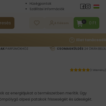
Hűségpontok
Szállítási információk
Nagykereskedelem
Kapcsolat
0
Ft
0
resés
A fiókom
Illat tanácsadó
RAK
PARFÜMÖKHÖZ
CSOMAGKÜLDÉS
24 ÓRÁN BELÜL
(1 Vélemény)
, akik az energiájukat a természetben merítik. Úgy
hömpölygő alpesi patakok frisseségét és üdeségét.