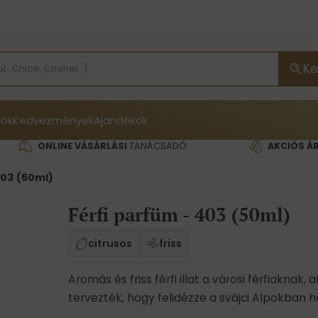
Ke
ök
Kedvezmények
Ajándékok
ONLINE VÁSÁRLÁSI
TANÁCSADÓ
AKCIÓS Á
403 (50ml)
Férfi parfüm - 403 (50ml)
citrusos
friss
Aromás és friss férfi illat a városi férfiaknak
tervezték, hogy felidézze a svájci Alpokban 