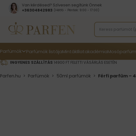
Van kérdésed? Szívesen segítünk Önnek
+36304842983
(Hétfő - Péntek: 9:00 - 17:00)
Parfümök
Parfümök listája
Minták
Illatakadémia
Mosóparfüm
INGYENES SZÁLLÍTÁS
14900 FT FELETTI VÁSÁRLÁS ESETÉN
Parfen.hu
>
Parfümök
>
50ml parfümök
>
Férfi parfüm – 