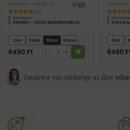
Női parfüm – 539 (50ml)
Női parfüm 
(34)
Illat ihlette:
Illat ihlette
CHANEL - COCO MADEMOISELLE
DOLCE &
2ml
20ml
50ml
100ml
2ml
6490
Ft
6490
F
Tanácsra van szüksége az illat
vála