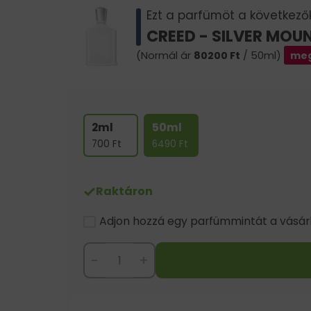
Ezt a parfümöt a következők 
CREED - SILVER MOU
(Normál ár
80200
Ft
/ 50ml)
meg
2ml
50ml
700
Ft
6490
Ft
Raktáron
Adjon hozzá egy parfümmintát a vásárlá
-
+