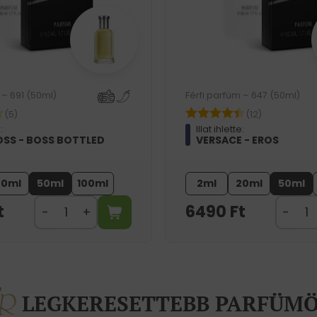
 – 691 (50ml)
Férfi parfüm – 647 (50ml)
(5)
(12)
:
Illat ihlette:
SS - BOSS BOTTLED
VERSACE - EROS
20ml
50ml
100ml
2ml
20ml
50ml
t
6490
Ft
LEGKERESETTEBB PARFÜM