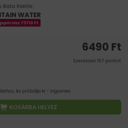
illata ihlette:
NTAIN WATER
spórolsz
73710
Ft
6490
Ft
Szerezzen 167 pontot
shoz, és próbálja ki – ingyenes
KOSÁRBA HELYEZ