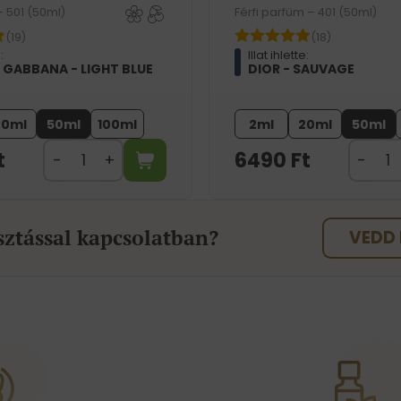
– 501 (50ml)
Férfi parfüm – 401 (50ml)
(19)
(18)
:
Illat ihlette:
 GABBANA - LIGHT BLUE
DIOR - SAUVAGE
20ml
50ml
100ml
2ml
20ml
50ml
t
6490
Ft
sztással kapcsolatban?
VEDD 