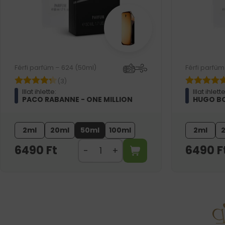
Férfi parfüm – 624 (50ml)
Férfi parfüm
(3)
Illat ihlette:
Illat ihlette
PACO RABANNE - ONE MILLION
HUGO BO
2ml
20ml
50ml
100ml
2ml
6490
Ft
6490
F