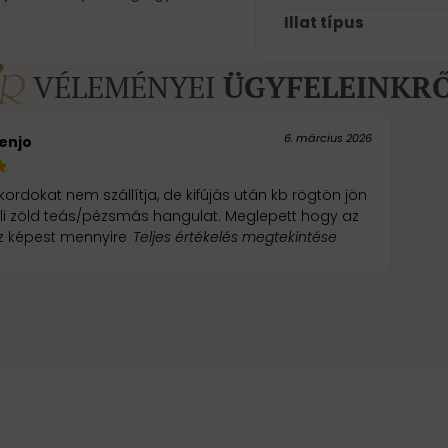
Illat típus
VÉLEMÉNYEI
ÜGYFELEINKR
6. március 2026
enjo
kordokat nem szállítja, de kifújás után kb rögtön jön
li zöld teás/pézsmás hangulat. Meglepett hogy az
z képest mennyire
Teljes értékelés megtekintése