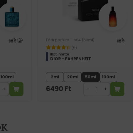
Férfi parfüm – 604 (50ml)
(5)
Illat ihlette:
DIOR - FAHRENHEIT
100ml
2ml
20ml
50ml
100ml
6490
Ft
ÖK