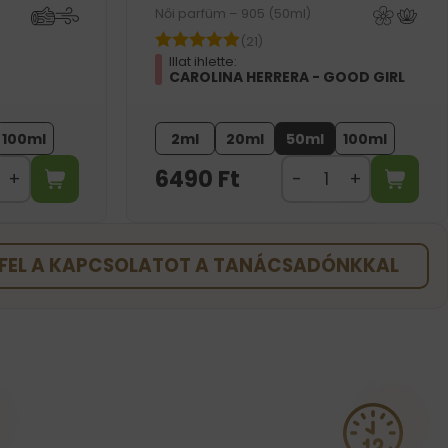
Női parfüm – 905 (50ml)
(21)
Illat ihlette:
CAROLINA HERRERA - GOOD GIRL
100ml
2ml
20ml
50ml
100ml
6490
Ft
FEL A KAPCSOLATOT A TANÁCSADÓNKKAL