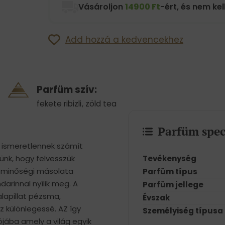
Vásároljon
14900 Ft
-ért, és nem kell
Add hozzá a kedvencekhez
Parfüm szív:
fekete ribizli
,
zöld tea
Parfüm spec
s ismeretlennek számít
Tevékenység
ünk, hogy felvesszük
r minőségi másolata
Parfüm típus
arinnal nyílik meg. A
Parfüm jellege
alapillat pézsma,
Évszak
z különlegessé. AZ így
Személyiség típusa
iójába amely a világ egyik