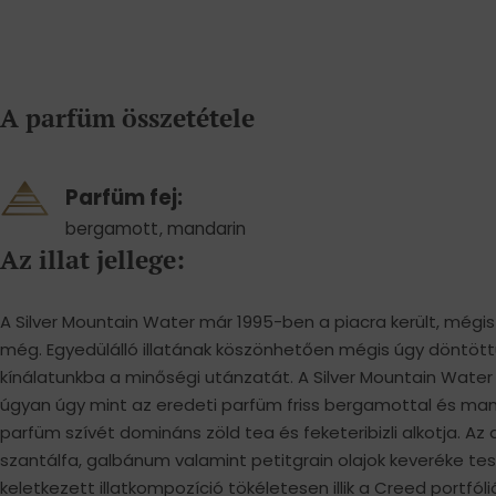
A parfüm összetétele
Parfüm fej:
bergamott
,
mandarin
Az illat jellege:
A Silver Mountain Water már 1995-ben a piacra került, mégi
még. Egyedülálló illatának köszönhetően mégis úgy döntött
kínálatunkba a minőségi utánzatát. A Silver Mountain Wate
úgyan úgy mint az eredeti parfüm friss bergamottal és mand
parfüm szívét domináns zöld tea és feketeribizli alkotja. Az 
szantálfa, galbánum valamint petitgrain olajok keveréke tes
keletkezett illatkompozíció tökéletesen illik a Creed portfól