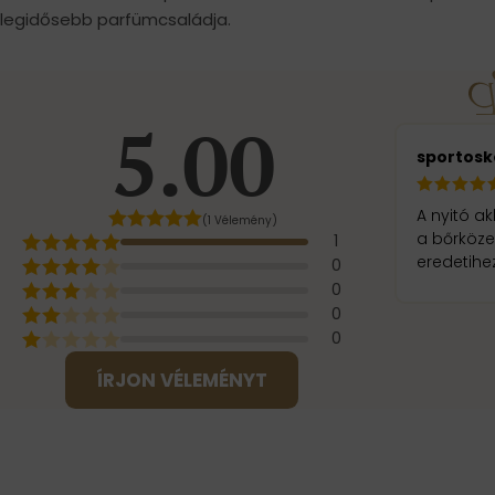
legidősebb parfümcsaládja.
5.00
sportosk
A nyitó ak
(1 Vélemény)
a bőrköze
1
eredetihe
0
0
0
0
ÍRJON VÉLEMÉNYT