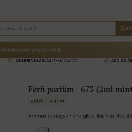
Ke
ök
Kedvezmények
Ajándékok
ONLINE VÁSÁRLÁSI
TANÁCSADÓ
AKCIÓS Á
Férfi parfüm - 673 (2ml min
fás
friss
Aromás és nagyon energikus illat friss citrusfé