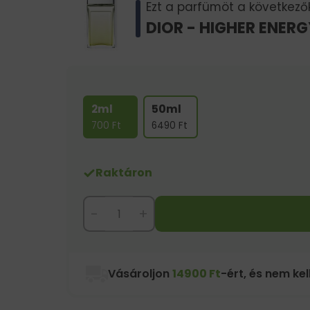
Ezt a parfümöt a következők 
DIOR - HIGHER ENER
2ml
50ml
700
Ft
6490
Ft
Raktáron
-
+
Vásároljon
14900 Ft
-ért, és nem kell