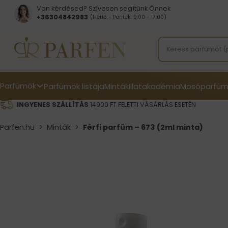
Van kérdésed? Szívesen segítünk Önnek
+36304842983
(Hétfő - Péntek: 9:00 - 17:00)
Parfümök
Parfümök listája
Minták
Illatakadémia
Mosóparfüm
INGYENES SZÁLLÍTÁS
14900 FT FELETTI VÁSÁRLÁS ESETÉN
Parfen.hu
>
Minták
>
Férfi parfüm – 673 (2ml minta)