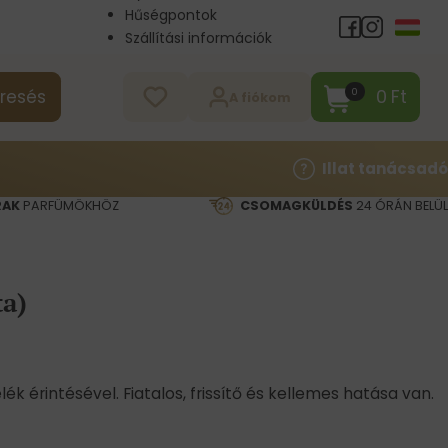
Hűségpontok
Szállítási információk
Nagykereskedelem
Kapcsolat
0
Ft
0
resés
A fiókom
Illat tanácsadó
RAK
PARFÜMÖKHÖZ
CSOMAGKÜLDÉS
24 ÓRÁN BELÜL
ta)
lék érintésével. Fiatalos, frissítő és kellemes hatása van.