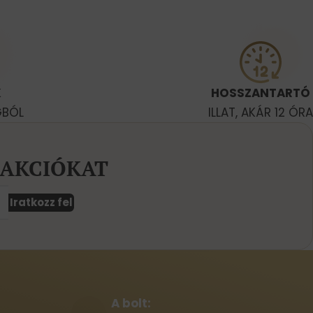
K
HOSSZANTARTÓ
GBÓL
ILLAT, AKÁR 12 ÓRA
 AKCIÓKAT
Iratkozz fel
A bolt: