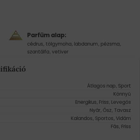
Parfüm alap:
cédrus
,
tölgymoha
,
labdanum
,
pézsma
,
szantálfa
,
vetiver
ifikáció
Átlagos nap
,
Sport
Könnyű
Energikus
,
Friss
,
Levegős
Nyár
,
Ősz
,
Tavasz
Kalandos
,
Sportos
,
Vidám
Fás
,
Friss