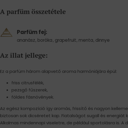
A parfüm összetétele
Parfüm fej:
ananász
,
boróka
,
grapefruit
,
menta
,
dinnye
Az illat jellege:
Ez a parfüm három alapvető aroma harmóniájára épül:
friss citrusfélék,
pezsgő fűszerek,
földes fásnövények.
Az egész kompozíció így aromás, frissítő és nagyon kellemes 
biztosan sok dicséretet kap. Fiatalságot sugall és energiát 
Alkalmas mindennapi viseletre, de például sportolásra is. A d