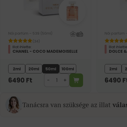
Női parfüm – 539 (50ml)
Női parfüm 
(34)
Illat ihlette:
Illat ihlette
CHANEL - COCO MADEMOISELLE
DOLCE &
2ml
20ml
50ml
100ml
2ml
6490
Ft
6490
F
Tanácsra van szüksége az illat
vála