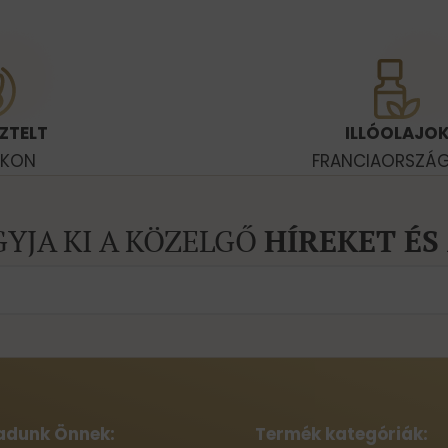
ZTELT
ILLÓOLAJO
OKON
FRANCIAORSZÁ
GYJA KI A KÖZELGŐ
HÍREKET ÉS
adunk Önnek:
Termék kategóriák: