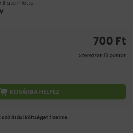
illata ihlette:
GY
700
Ft
Szerezzen 18 pontot
KOSÁRBA HELYEZ
 szállítási költséget fizetnie.