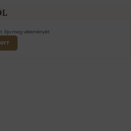
ŐL
t. Írja meg véleményét.
ÉNYT