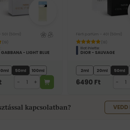
– 501 (50ml)
Férfi parfüm – 401 (50ml)
(19)
(18)
:
Illat ihlette:
 GABBANA - LIGHT BLUE
DIOR - SAUVAGE
20ml
50ml
100ml
2ml
20ml
50ml
t
6490
Ft
sztással kapcsolatban?
VEDD 