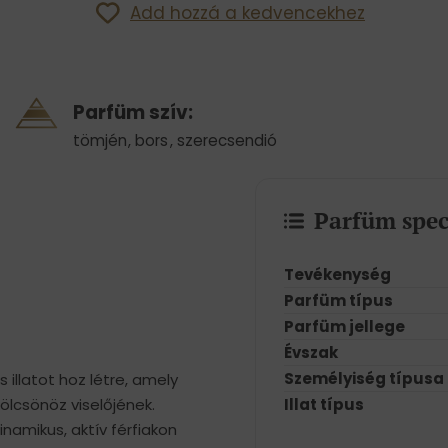
Add hozzá a kedvencekhez
Parfüm szív:
tömjén
,
bors
,
szerecsendió
Parfüm spec
Tevékenység
Parfüm típus
Parfüm jellege
Évszak
Személyiség típusa
illatot hoz létre, amely
Illat típus
kölcsönöz viselőjének.
inamikus, aktív férfiakon