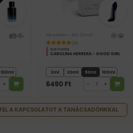
Női parfüm – 905 (50ml)
(21)
Illat ihlette:
CAROLINA HERRERA - GOOD GIRL
100ml
2ml
20ml
50ml
100ml
6490
Ft
FEL A KAPCSOLATOT A TANÁCSADÓNKKAL