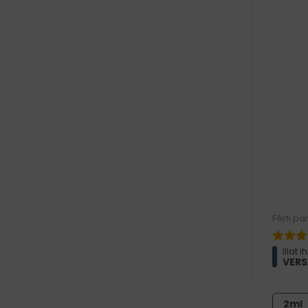
Férfi pa
Illat i
VERS
2ml