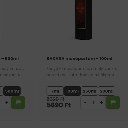
– 500ml
BAKARA mosóparfüm – 100ml
mely vonzó
Fényűző mosóparfüm, amely vonzó
 ruhákon. A
borostyán illatot hagy a ruhákon. A
ünk ihlette.
756-os bestseller parfümünk ihlette.
l
500ml
7ml
100ml
250ml
500ml
6320
Ft
5690
Ft