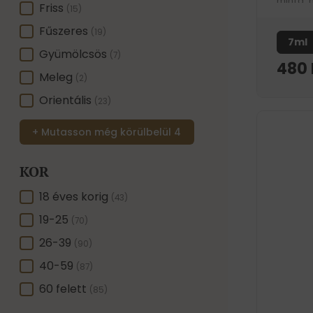
minta, 
Friss
(15)
ihletet
Fűszeres
a ruhák
(19)
7ml
Gyümölcsös
(7)
480
Meleg
(2)
Orientális
(23)
+ Mutasson még körülbelül 4
KOR
KOR
18 éves korig
(43)
19-25
(70)
26-39
(90)
40-59
(87)
60 felett
(85)