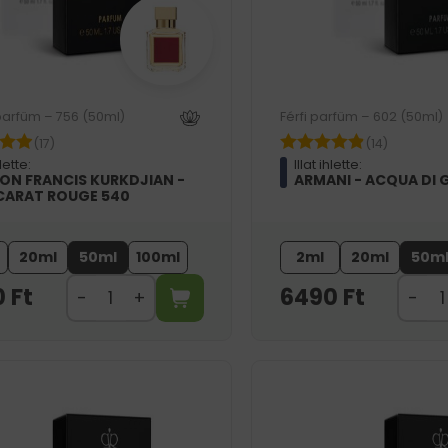
parfüm – 756 (50ml)
Férfi parfüm – 602 (50ml)
(17)
(14)
hlette:
Illat ihlette:
ON FRANCIS KURKDJIAN -
ARMANI - ACQUA DI 
ARAT ROUGE 540
20ml
50ml
100ml
2ml
20ml
50m
0
Ft
6490
Ft