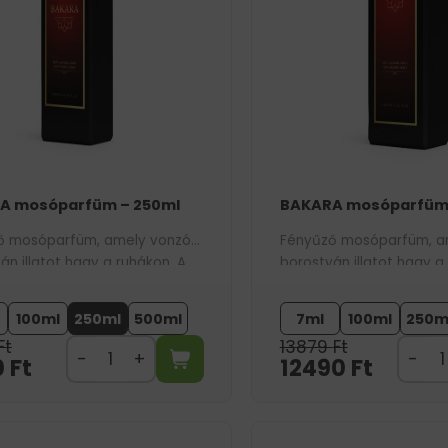
A mosóparfüm – 250ml
BAKARA mosóparfüm 
ő mosóparfüm, amely vonzó
Fényűző mosóparfüm, a
án illatot hagy a ruhákon. A
borostyán illatot hagy a
bestseller parfümünk ihlette.
756-os bestseller parfüm
100ml
250ml
500ml
7ml
100ml
250m
Ft
13879
Ft
0
Ft
12490
Ft