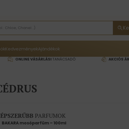
Ke
ök
Kedvezmények
Ajándékok
ONLINE VÁSÁRLÁSI
TANÁCSADÓ
AKCIÓS Á
CÉDRUS
ÉPSZERŰBB
PARFUMOK
BAKARA mosóparfüm – 100ml