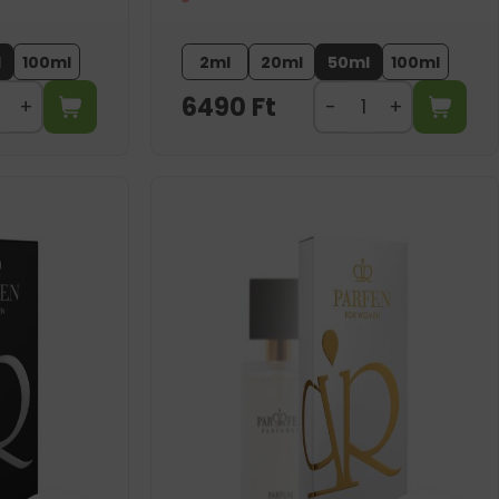
l
100ml
2ml
20ml
50ml
100ml
6490
Ft