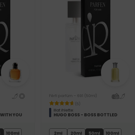
Férfi parfüm – 691 (50ml)
(5)
Illat ihlette:
 WITH YOU
HUGO BOSS - BOSS BOTTLED
l
100ml
2ml
20ml
50ml
100ml