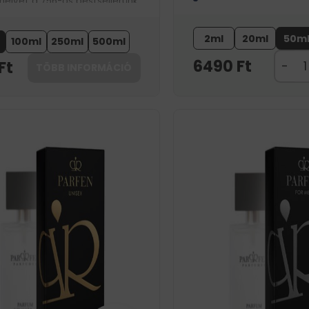
melyet a 756-os bestsellerünk
t. Vonzó borostyánillatot hagy
on.
2ml
20ml
50m
100ml
250ml
500ml
6490
Ft
Ft
TÖBB INFORMÁCIÓ