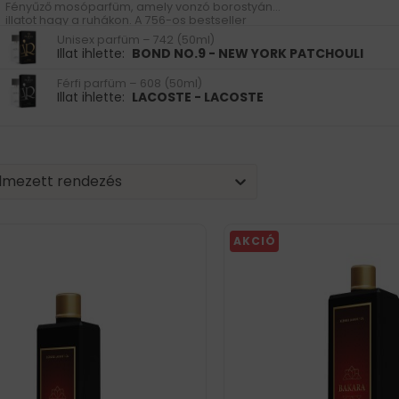
Fényűző mosóparfüm, amely vonzó borostyán
illatot hagy a ruhákon. A 756-os bestseller
parfümünk ihlette.
Unisex parfüm – 742 (50ml)
Illat ihlette:
BOND NO.9 - NEW YORK PATCHOULI
Férfi parfüm – 608 (50ml)
Illat ihlette:
LACOSTE - LACOSTE
| Sorting
nt
tent
lmezett rendezés
AKCIÓ