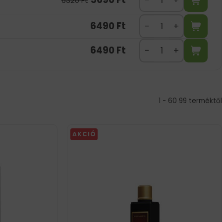
6320
Ft
6490
Ft
6490
Ft
1 - 60 99 terméktől
AKCIÓ