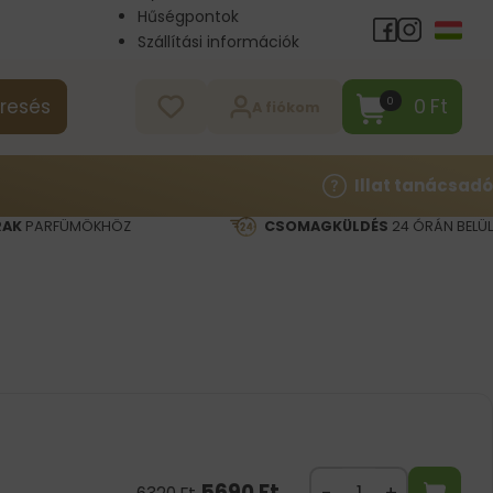
Hűségpontok
Szállítási információk
Nagykereskedelem
Kapcsolat
0
Ft
0
resés
A fiókom
Illat tanácsadó
RAK
PARFÜMÖKHÖZ
CSOMAGKÜLDÉS
24 ÓRÁN BELÜL
5690
Ft