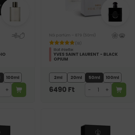
Női parfüm – 879 (50ml)
(18)
Illat ihlette:
GIO
YVES SAINT LAURENT - BLACK
OPIUM
l
100ml
2ml
20ml
50ml
100ml
6490
Ft