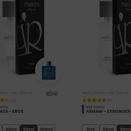
rfüm – 647 (50ml)
Férfi parfüm – 415 (50ml)
(12)
(7)
hlette:
Illat ihlette:
ACE - EROS
ARMANI - STRONGER
20ml
50ml
100ml
2ml
20ml
50m