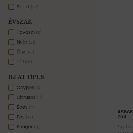
Sport
(52)
ÉVSZAK
ÉVSZAK
Tavasz
(82)
Nyár
(81)
Ősz
(86)
Tél
(76)
ILLAT TÍPUS
ILLAT TÍPUS
Chypre
(3)
Citrusos
(17)
Édes
(4)
BAKAR
Fás
7ml
(42)
Fouger
Egy fé
(9)