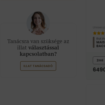
Unisex 
Illat i
Tanácsra van szüksége az
MAIS
BACC
illat
választással
kapcsolatban?
2ml
ILLAT TANÁCSADÓ
649