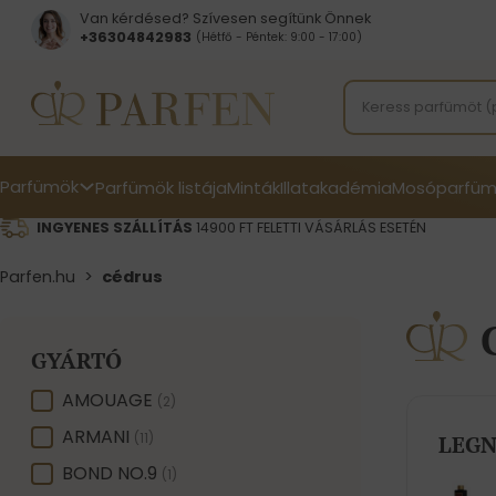
Van kérdésed? Szívesen segítünk Önnek
+36304842983
(Hétfő - Péntek: 9:00 - 17:00)
Parfümök
Parfümök listája
Minták
Illatakadémia
Mosóparfüm
INGYENES SZÁLLÍTÁS
14900 FT FELETTI VÁSÁRLÁS ESETÉN
Parfen.hu
>
cédrus
GYÁRTÓ
GYÁRTÓ
AMOUAGE
(2)
ARMANI
(11)
LEGN
BOND NO.9
(1)