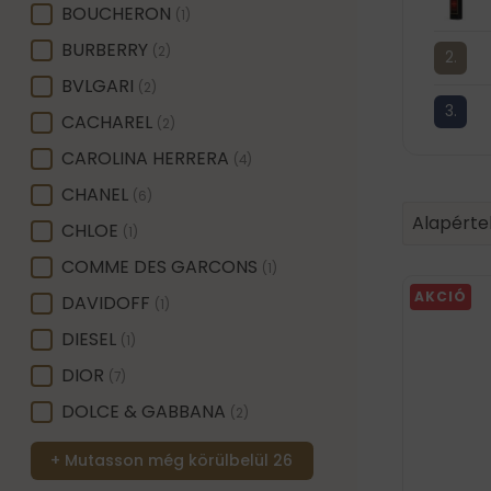
BOUCHERON
(1)
BURBERRY
(2)
BVLGARI
(2)
CACHAREL
(2)
CAROLINA HERRERA
(4)
CHANEL
(6)
Product 
Sort conte
Sort con
Alapérte
CHLOE
(1)
COMME DES GARCONS
(1)
AKCIÓ
DAVIDOFF
(1)
DIESEL
(1)
DIOR
(7)
DOLCE & GABBANA
(2)
+ Mutasson még körülbelül 26