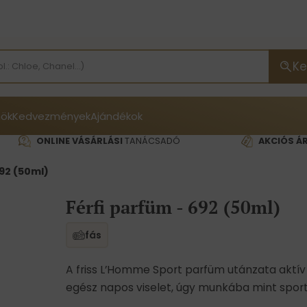
Ke
ök
Kedvezmények
Ajándékok
ONLINE VÁSÁRLÁSI
TANÁCSADÓ
AKCIÓS Á
692 (50ml)
Férfi parfüm - 692 (50ml)
fás
A friss L’Homme Sport parfüm utánzata aktív 
egész napos viselet, úgy munkába mint spor