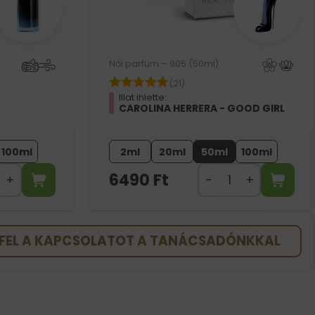
Női parfüm – 905 (50ml)
(21)
Illat ihlette:
CAROLINA HERRERA - GOOD GIRL
100ml
2ml
20ml
50ml
100ml
6490
Ft
FEL A KAPCSOLATOT A TANÁCSADÓNKKAL