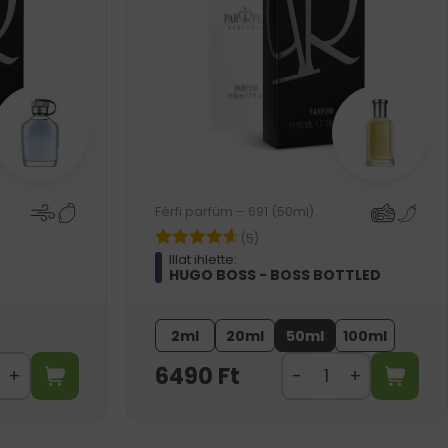
Férfi parfüm – 691 (50ml)
(5)
Illat ihlette:
HUGO BOSS - BOSS BOTTLED
2ml
20ml
50ml
100ml
6490
Ft