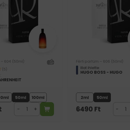
 – 604 (50ml)
Férfi parfüm – 606 (50ml)
Illat ihlette:
(5)
HUGO BOSS - HUGO
:
FAHRENHEIT
20ml
50ml
100ml
2ml
50ml
t
6490
Ft