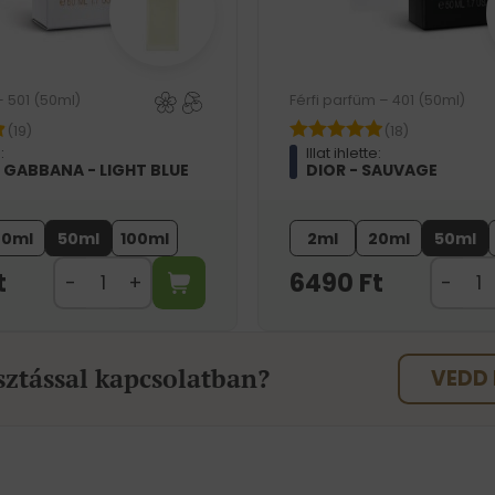
– 501 (50ml)
Férfi parfüm – 401 (50ml)
(19)
(18)
:
Illat ihlette:
 GABBANA - LIGHT BLUE
DIOR - SAUVAGE
20ml
50ml
100ml
2ml
20ml
50ml
t
6490
Ft
sztással kapcsolatban?
VEDD 