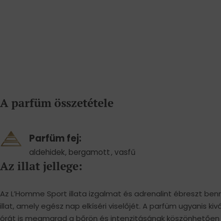
A parfüm összetétele
Parfüm fej:
aldehidek
,
bergamott
,
vasfű
Az illat jellege:
Az L’Homme Sport illata izgalmat és adrenalint ébreszt benn
illat, amely egész nap elkíséri viselőjét. A parfüm ugyanis kiv
órát is megmarad a bőrön és intenzitásának köszönhetően 