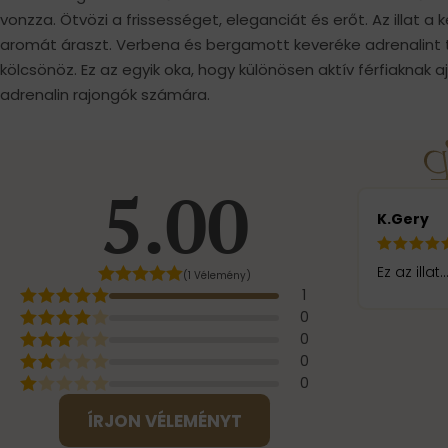
vonzza. Ötvözi a frissességet, eleganciát és erőt. Az illat a 
aromát áraszt. Verbena és bergamott keveréke adrenalint
kölcsönöz. Ez az egyik oka, hogy különösen aktív férfiaknak aj
adrenalin rajongók számára.
5.00
K.Gery
Ez az illa
(1 Vélemény)
1
0
0
0
0
ÍRJON VÉLEMÉNYT