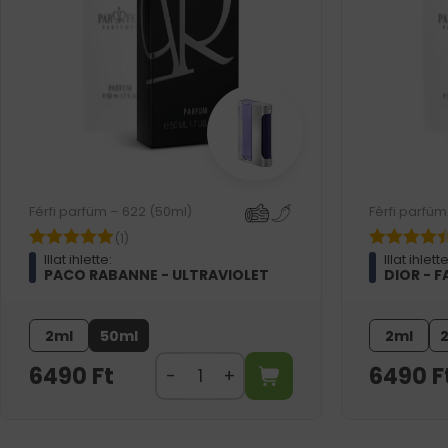
Férfi parfüm – 622 (50ml)
Férfi parfüm
(1)
Illat ihlette:
Illat ihlette
PACO RABANNE - ULTRAVIOLET
DIOR - 
2ml
50ml
2ml
6490
Ft
6490
F