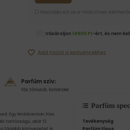
Használja ezt az e-mail címet elérhetős
Vásároljon
14900 Ft
-ért, és nem kell
Add hozzá a kedvencekhez
Parfüm szív:
fás tónusok
,
koriander
Parfüm spec
ed. Egy kirobbanóan friss
Tevékenység
áló tartósságú, akár 12
a tágabb környezetet is
Parfüm típus