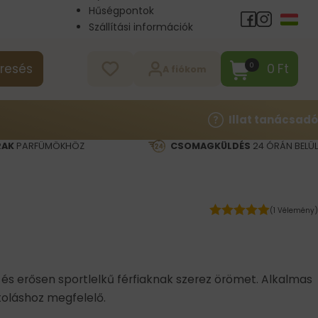
Hűségpontok
Szállítási információk
Nagykereskedelem
Kapcsolat
0
Ft
0
resés
A fiókom
Illat tanácsadó
RAK
PARFÜMÖKHÖZ
CSOMAGKÜLDÉS
24 ÓRÁN BELÜL
(1 Vélemény)
és erősen sportlelkű férfiaknak szerez örömet. Alkalmas
toláshoz megfelelő.