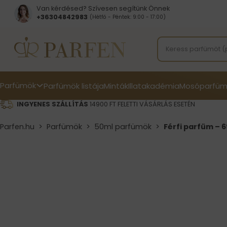
Van kérdésed? Szívesen segítünk Önnek
+36304842983
(Hétfő - Péntek: 9:00 - 17:00)
Parfümök
Parfümök listája
Minták
Illatakadémia
Mosóparfüm
INGYENES SZÁLLÍTÁS
14900 FT FELETTI VÁSÁRLÁS ESETÉN
Parfen.hu
>
Parfümök
>
50ml parfümök
>
Férfi parfüm – 