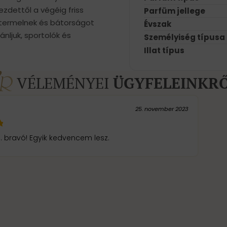
kezdettől a végéig friss
Parfüm jellege
 termelnek és bátorságot
Évszak
ánljuk, sportolók és
Személyiség típusa
Illat típus
VÉLEMÉNYEI
ÜGYFELEINKR
25. november 2023
t.... bravó! Egyik kedvencem lesz.