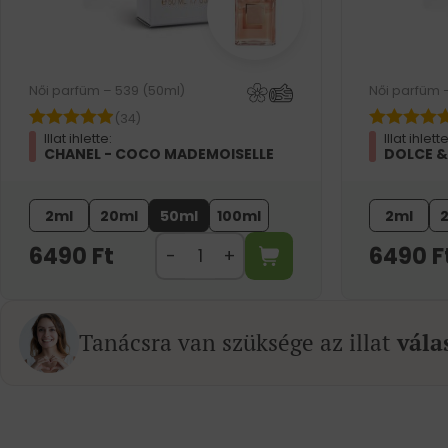
Női parfüm – 539 (50ml)
Női parfüm 
(34)
Illat ihlette:
Illat ihlette
CHANEL - COCO MADEMOISELLE
DOLCE &
2ml
20ml
50ml
100ml
2ml
6490
Ft
6490
F
Tanácsra van szüksége az illat
vála