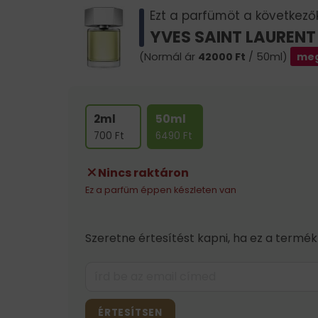
Ezt a parfümöt a következők 
YVES SAINT LAURENT
(Normál ár
42000
Ft
/ 50ml)
meg
2ml
50ml
700
Ft
6490
Ft
Nincs raktáron
Ez a parfüm éppen készleten van
Szeretne értesítést kapni, ha ez a termék
ÉRTESÍTSEN