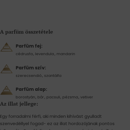
A parfüm összetétele
Parfüm fej:
,
,
cédrusfa
levendula
mandarin
Parfüm szív:
,
szerecsendió
szantálfa
Parfüm alap:
,
,
,
,
borostyán
bőr
pacsuli
pézsma
vetiver
Az illat jellege:
Egy forradalmi férfi, aki minden kihívást gyulladt
szenvedéllyel fogad- ez az illat hordozójának pontos