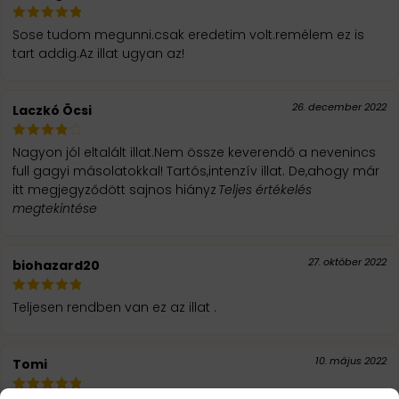
Sose tudom megunni.csak eredetim volt.remélem ez is
tart addig.Az illat ugyan az!
26. december 2022
Laczkó Öcsi
Nagyon jól eltalált illat.Nem össze keverendő a nevenincs
full gagyi másolatokkal! Tartós,intenzív illat. De,ahogy már
itt megjegyződött sajnos hiányz
Teljes értékelés
megtekintése
27. október 2022
biohazard20
Teljesen rendben van ez az illat .
10. május 2022
Tomi