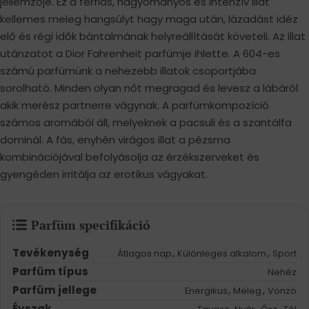
jellemzője. Ez a férfias, hagyományos és intenzív illat
kellemes meleg hangsúlyt hagy maga után, lázadást idéz
elő és régi idők bántalmának helyreállítását követeli. Az illat
utánzatot a Dior Fahrenheit parfümje ihlette. A 604-es
számú parfümünk a nehezebb illatok csoportjába
sorolható. Minden olyan nőt megragad és levesz a lábáról
akik merész partnerre vágynak. A parfümkompozíció
számos aromából áll, melyeknek a pacsuli és a szantálfa
dominál. A fás, enyhén virágos illat a pézsma
kombinációjával befolyásolja az érzékszerveket és
gyengéden irritálja az erotikus vágyakat.
Parfüm specifikáció
Tevékenység
,
,
Átlagos nap
Különleges alkalom
Sport
Parfüm típus
Nehéz
Parfüm jellege
,
,
Energikus
Meleg
Vonzó
Évszak
,
,
,