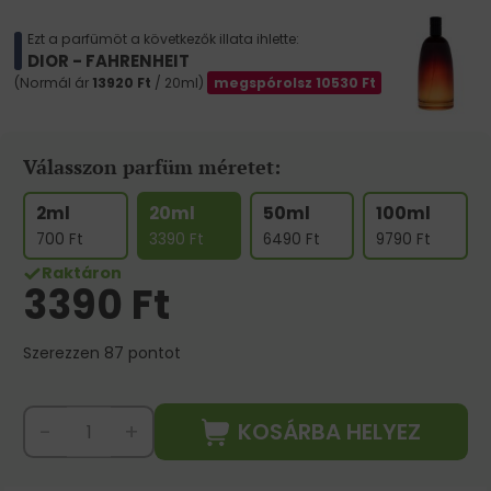
Ezt a parfümöt a következők illata ihlette:
DIOR - FAHRENHEIT
(Normál ár
13920
Ft
/ 20ml)
megspórolsz
10530
Ft
Válasszon parfüm méretet:
2ml
20ml
50ml
100ml
700
Ft
3390
Ft
6490
Ft
9790
Ft
Raktáron
3390
Ft
Szerezzen 87 pontot
KOSÁRBA HELYEZ
-
+