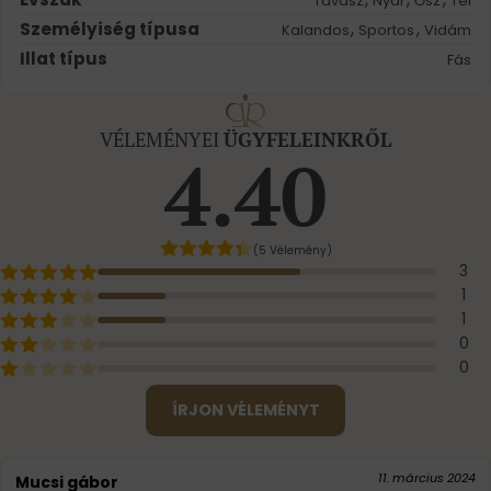
Tavasz
Nyár
Ősz
Tél
Személyiség típusa
,
,
Kalandos
Sportos
Vidám
Illat típus
Fás
VÉLEMÉNYEI
ÜGYFELEINKRŐL
4.40
(5 Vélemény)
3
1
1
0
0
ÍRJON VÉLEMÉNYT
11. március 2024
Mucsi gábor