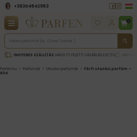
+36304842983
0
INGYENES SZÁLLÍTÁS
14900 FT FELETTI VÁSÁRLÁS ESETÉN
ONLINE
Parfen.hu
>
Parfümök
>
Utazási parfümök
>
Férfi utazási parfüm –
604