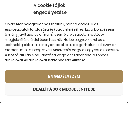
Még mindig jó. Azt a minimum 6 órát hozza simán amit
A cookie fájlok
eddig. És fahren illat. Bárki bármit mond.
engedélyezése
Olyan technológiákat használunk, mint a cookie-k az
TOVÁBBI ÉRTÉKELÉSEK BETÖLTÉSE
eszközadatok tárolására és/vagy eléréséhez. Ezt a böngészési
élmény javítása és a (nem) személyre szabott hirdetések
megjelenítése érdekében tesszük. Ha beleegyezik ezekbe a
technológiákba, akkor olyan adatokat dolgozhatunk fel ezen az
oldalon, mint a böngészési viselkedés vagy az egyedi azonosítók.
A hozzájárulás elmulasztása vagy visszavonása bizonyos
funkciókat és funkciókat hátrányosan érinthet.
LEHET,
HOGY ÉRDEKEL
ENGEDÉLYEZEM
BEÁLLÍTÁSOK MEGJELENÍTÉSE
Férfi utazási parfüm – 604
3390
Ft
Illat ihlette:
DIOR - FAHRENHEIT