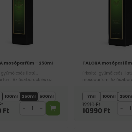
A mosóparfüm – 250ml
TALORA mosóparfüm 
, gyümölcsös illatú
Frissítő, gyümölcsös illat
füm. Az őszibarack és az
mosóparfüm. Az őszibar
dús tónusainak köszönhetően
alma lédús tónusainak 
us aromát hagy a ruhákon.
energikus aromát hagy a
100ml
250ml
500ml
7ml
100ml
250m
Ft
12210
Ft
0
Ft
10990
Ft