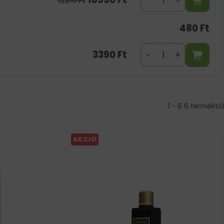
12210
Ft
480
Ft
3390
Ft
1 - 6 6 terméktől
AKCIÓ