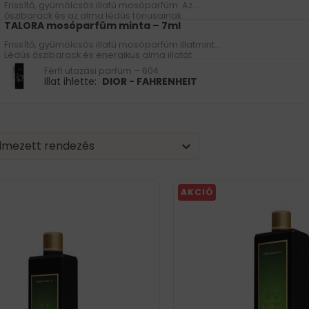
Frissítő, gyümölcsös illatú mosóparfüm. Az
őszibarack és az alma lédús tónusainak
TALORA mosóparfüm minta – 7ml
köszönhetően energikus aromát hagy a ruhákon.
Frissítő, gyümölcsös illatú mosóparfüm illatminta.
Lédús őszibarack és energikus alma illatát
árasztja.
Férfi utazási parfüm – 604
Illat ihlette:
DIOR - FAHRENHEIT
| Sorting
nt
tent
lmezett rendezés
AKCIÓ