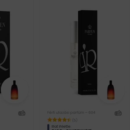
Férfi utazási parfüm – 604
(5)
Illat ihlette: