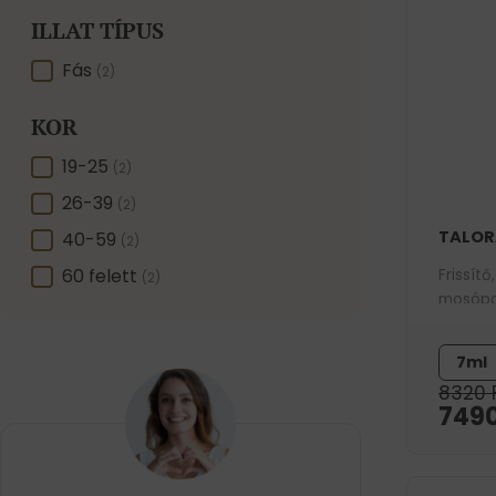
ILLAT TÍPUS
ILLAT TÍPUS
Fás
(2)
KOR
KOR
19-25
(2)
26-39
(2)
TALOR
40-59
(2)
60 felett
Frissítő
(2)
mosópar
alma lé
energik
7ml
8320
749