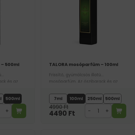
– 500ml
TALORA mosóparfüm – 100ml
ú
Frissítő, gyümölcsös illatú
ack és az
mosóparfüm. Az őszibarack és az
köszönhetően
alma lédús tónusainak köszönhetően
 ruhákon.
energikus aromát hagy a ruhákon.
l
500ml
7ml
100ml
250ml
500ml
4990
Ft
4490
Ft