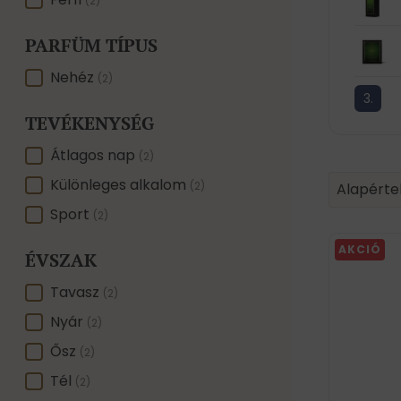
NEMRE
(2)
PARFÜM TÍPUS
PARFÜM TÍPUS
Nehéz
(2)
TEVÉKENYSÉG
TEVÉKENYSÉG
Átlagos nap
(2)
Product 
Sort conte
Különleges alkalom
Sort con
(2)
Alapérte
Sport
(2)
AKCIÓ
ÉVSZAK
ÉVSZAK
Tavasz
(2)
Nyár
(2)
Ősz
(2)
Tél
(2)