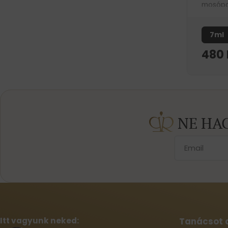
mosópar
őszibar
árasztja
7ml
480
NE HA
Itt vagyunk neked:
Tanácsot 