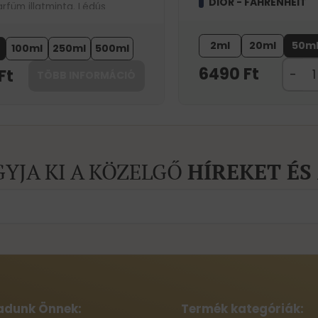
DIOR - FAHRENHEIT
füm illatminta. Lédús
ack és energikus alma illatát
.
2ml
20ml
50m
100ml
250ml
500ml
6490
Ft
Ft
TÖBB INFORMÁCIÓ
GYJA KI A KÖZELGŐ
HÍREKET ÉS
adunk Önnek:
Termék kategóriák: