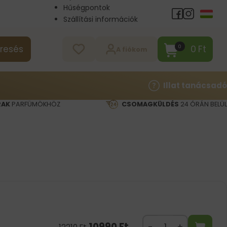
Hűségpontok
Szállítási információk
Nagykereskedelem
Kapcsolat
0
Ft
0
resés
A fiókom
Illat tanácsadó
RAK
PARFÜMÖKHÖZ
CSOMAGKÜLDÉS
24 ÓRÁN BELÜL
10990
Ft