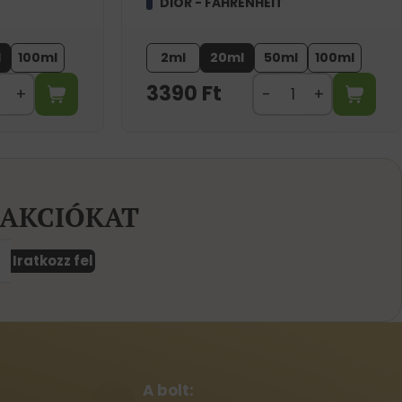
DIOR - FAHRENHEIT
l
100ml
2ml
20ml
50ml
100ml
3390
Ft
 AKCIÓKAT
Iratkozz fel
A bolt: