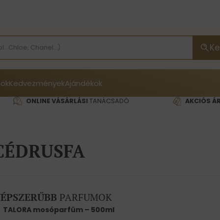
Ke
ök
Kedvezmények
Ajándékok
ONLINE VÁSÁRLÁSI
TANÁCSADÓ
AKCIÓS Á
CÉDRUSFA
ÉPSZERŰBB
PARFUMOK
TALORA mosóparfüm – 500ml