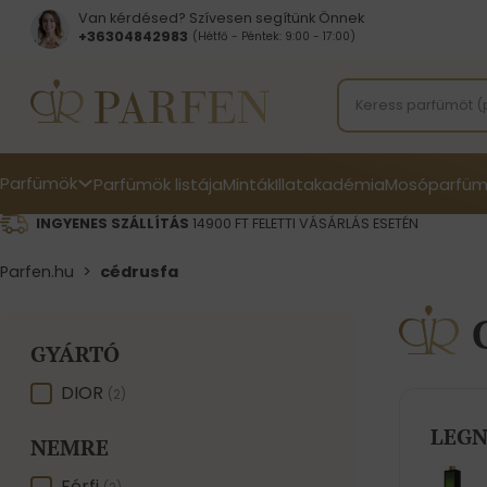
Van kérdésed? Szívesen segítünk Önnek
+36304842983
(Hétfő - Péntek: 9:00 - 17:00)
Parfümök
Parfümök listája
Minták
Illatakadémia
Mosóparfüm
INGYENES SZÁLLÍTÁS
14900 FT FELETTI VÁSÁRLÁS ESETÉN
Parfen.hu
>
cédrusfa
GYÁRTÓ
GYÁRTÓ
DIOR
(2)
LEGN
NEMRE
Férfi