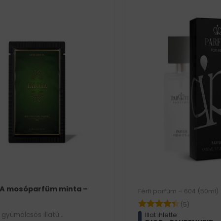
A mosóparfüm minta –
Férfi parfüm – 604 (50ml)
(5)
, gyümölcsös illatú
Illat ihlette: