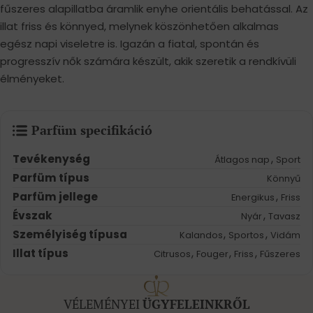
fűszeres alapillatba áramlik enyhe orientális behatással. Az
illat friss és könnyed, melynek köszönhetően alkalmas
egész napi viseletre is. Igazán a fiatal, spontán és
progresszív nők számára készült, akik szeretik a rendkívüli
élményeket.
Parfüm specifikáció
Tevékenység
,
Átlagos nap
Sport
Parfüm típus
Könnyű
Parfüm jellege
,
Energikus
Friss
Évszak
,
Nyár
Tavasz
Személyiség típusa
,
,
Kalandos
Sportos
Vidám
Illat típus
,
,
,
Citrusos
Fouger
Friss
Fűszeres
VÉLEMÉNYEI
ÜGYFELEINKRŐL