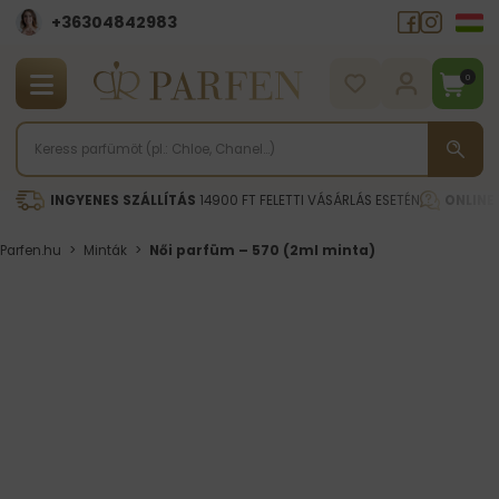
+36304842983
0
INGYENES SZÁLLÍTÁS
14900 FT FELETTI VÁSÁRLÁS ESETÉN
ONLINE
Parfen.hu
>
Minták
>
Női parfüm – 570 (2ml minta)