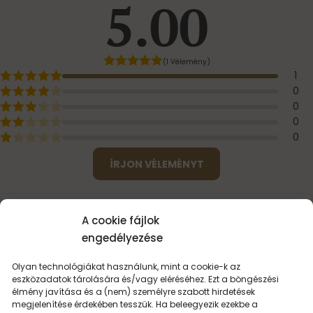
5.00
(1 Vélemény)
1
0
0
0
0
ÍRJON VÉLEMÉNYT
25. április 2024
Andrejkó Viktória
A cookie fájlok
engedélyezése
Annyira finom illata van , egyszerűen szerelmes vagyok
ebbe az illatba ! Már a 4. üveggel rendeltem . ❤️🥰
Olyan technológiákat használunk, mint a cookie-k az
eszközadatok tárolására és/vagy eléréséhez. Ezt a böngészési
élmény javítása és a (nem) személyre szabott hirdetések
megjelenítése érdekében tesszük. Ha beleegyezik ezekbe a