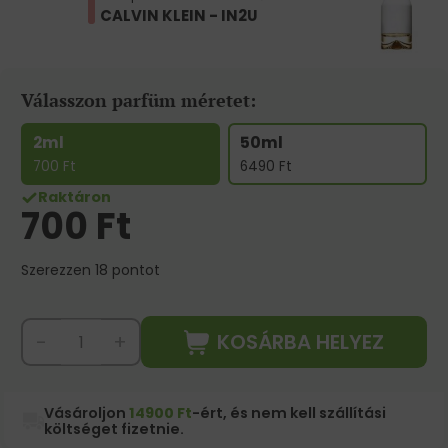
CALVIN KLEIN - IN2U
Válasszon parfüm méretet:
2ml
50ml
700
Ft
6490
Ft
Raktáron
700
Ft
Szerezzen 18 pontot
KOSÁRBA HELYEZ
-
+
Vásároljon
14900 Ft
-ért, és nem kell szállítási
költséget fizetnie.