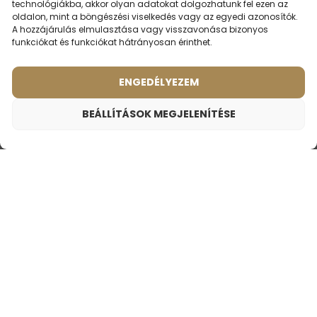
technológiákba, akkor olyan adatokat dolgozhatunk fel ezen az
oldalon, mint a böngészési viselkedés vagy az egyedi azonosítók.
A hozzájárulás elmulasztása vagy visszavonása bizonyos
funkciókat és funkciókat hátrányosan érinthet.
LEHET,
HOGY ÉRDEKEL
ENGEDÉLYEZEM
BEÁLLÍTÁSOK MEGJELENÍTÉSE
LEGKERESETTEBB PARFÜMÖK
Női parfüm – 570 (2ml minta)
700
Ft
Illat ihlette:
CALVIN KLEIN - IN2U