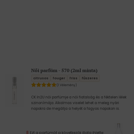
Női parfüm - 570 (2ml minta)
citrusos
fouger
friss
fűszeres
(1 Vélemény)
CK In2U női parfümje a női fiatalság és a féktelen lélek
szinonímája. Alkalmas viselet lehet a meleg nyári
napokra de megállja a helyét a fagyos napokon is.
Ezt a parfümöt a következők illata ihlette: