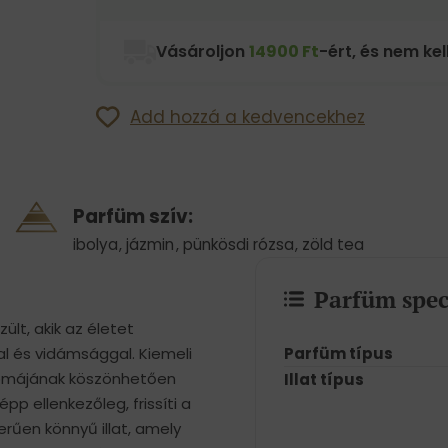
Vásároljon
14900 Ft
-ért, és nem kell
Add hozzá a kedvencekhez
Parfüm szív:
ibolya
,
jázmin
,
pünkösdi rózsa
,
zöld tea
Parfüm spec
lt, akik az életet
Parfüm típus
gal és vidámsággal. Kiemeli
 aromájának köszönhetően
Illat típus
pp ellenkezőleg, frissíti a
erűen könnyű illat, amely