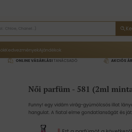
Ke
ök
Kedvezmények
Ajándékok
ONLINE VÁSÁRLÁSI
TANÁCSADÓ
AKCIÓS Á
Női parfüm - 581 (2ml mint
Funny! egy vidám virág-gyümölcsös illat lány
hangulat. A fiatal elme gondatlanságát és játé
Ezt a parfümöt a következők 