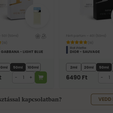
– 501 (50ml)
Férfi parfüm – 401 (50ml)
(19)
(18)
:
Illat ihlette:
 GABBANA - LIGHT BLUE
DIOR - SAUVAGE
20ml
50ml
100ml
2ml
20ml
50ml
t
6490
Ft
sztással kapcsolatban?
VEDD 