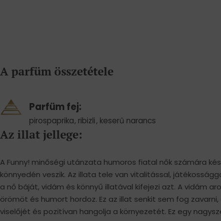
A parfüm összetétele
Parfüm fej:
pirospaprika
,
ribizli
,
keserű narancs
Az illat jellege:
A Funny! minőségi utánzata humoros fiatal nők számára készü
könnyedén veszik. Az illata tele van vitalitással, játékosság
a nő báját, vidám és könnyű illatával kifejezi azt. A vidám
örömöt és humort hordoz. Ez az illat senkit sem fog zavarni, é
viselőjét és pozitívan hangolja a környezetét. Ez egy nagysz