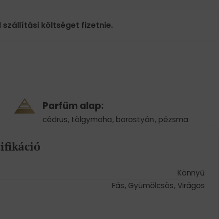
 szállítási költséget fizetnie.
Parfüm alap:
cédrus
,
tölgymoha
,
borostyán
,
pézsma
ifikáció
Könnyű
Fás
,
Gyümölcsös
,
Virágos