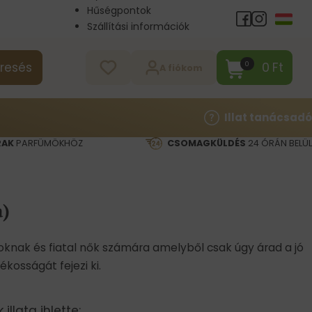
Hűségpontok
Szállítási információk
Nagykereskedelem
Kapcsolat
0
Ft
0
resés
A fiókom
Illat tanácsadó
RAK
PARFÜMÖKHÖZ
CSOMAGKÜLDÉS
24 ÓRÁN BELÜL
a)
oknak és fiatal nők számára amelyből csak úgy árad a jó
kosságát fejezi ki.
illata ihlette: