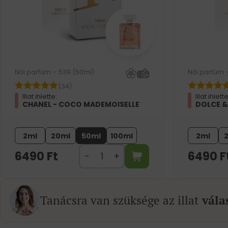
Női parfüm – 539 (50ml)
Női parfüm 
(34)
Illat ihlette:
Illat ihlette
CHANEL - COCO MADEMOISELLE
DOLCE &
2ml
20ml
50ml
100ml
2ml
6490
Ft
6490
F
Tanácsra van szüksége az illat
vála