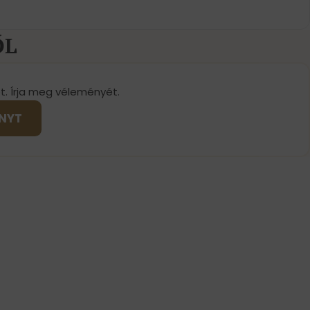
ŐL
t. Írja meg véleményét.
ÉNYT