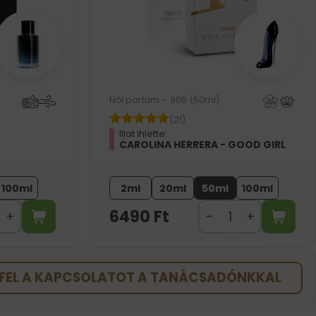
Női parfüm – 905 (50ml)
(21)
Illat ihlette:
CAROLINA HERRERA - GOOD GIRL
100ml
2ml
20ml
50ml
100ml
6490
Ft
FEL A KAPCSOLATOT A TANÁCSADÓNKKAL