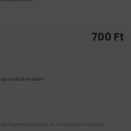
700
Ft
 újra raktáron lesz?
égi figyelmeztetések és frissítések küldésére.