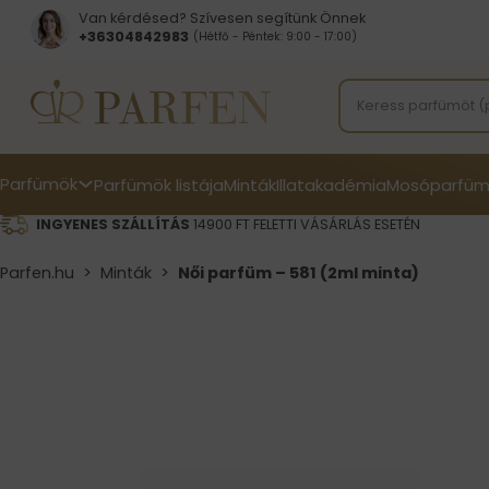
Van kérdésed? Szívesen segítünk Önnek
+36304842983
(Hétfő - Péntek: 9:00 - 17:00)
Parfümök
Parfümök listája
Minták
Illatakadémia
Mosóparfüm
INGYENES SZÁLLÍTÁS
14900 FT FELETTI VÁSÁRLÁS ESETÉN
Parfen.hu
>
Minták
>
Női parfüm – 581 (2ml minta)