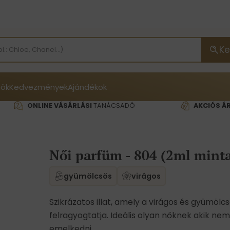
Ke
ök
Kedvezmények
Ajándékok
ONLINE VÁSÁRLÁSI
TANÁCSADÓ
AKCIÓS Á
Női parfüm - 804 (2ml mint
gyümölcsös
virágos
Szikrázatos illat, amely a virágos és gyümöl
felragyogtatja. Ideális olyan nőknek akik ne
emelkedni.