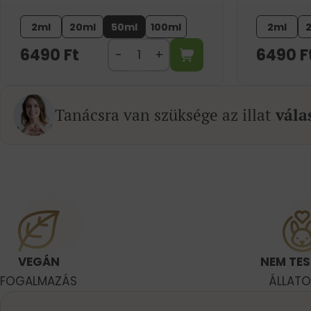
2ml
20ml
50ml
100ml
2ml
6490
Ft
6490
F
Tanácsra van szüksége az illat
vála
VEGÁN
NEM TES
FOGALMAZÁS
ÁLLAT