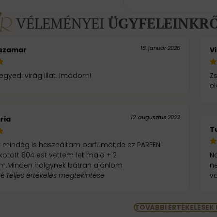
VÉLEMÉNYEI
ÜGYFELEINKR
18. január 2025
szamar
Vi
egyedi virág illat. Imádom!
Zs
el
12. augusztus 2023
ria
T
k mindég is használtam parfümöt,de ez PARFEN
kotott 804 est vettem 1et majd + 2
Na
em.Minden hölgynek bátran ajánlom
ne
té
Teljes értékelés megtekintése
va
TOVÁBBI ÉRTÉKELÉSEK