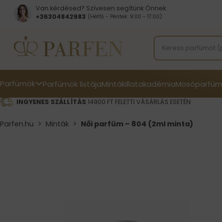
Van kérdésed? Szívesen segítünk Önnek
+36304842983
(Hétfő - Péntek: 9:00 - 17:00)
Parfümök
Parfümök listája
Minták
Illatakadémia
Mosóparfüm
INGYENES SZÁLLÍTÁS
14900 FT FELETTI VÁSÁRLÁS ESETÉN
Parfen.hu
>
Minták
>
Női parfüm – 804 (2ml minta)