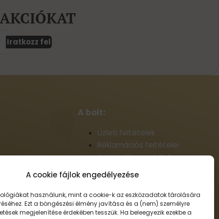
 AKCIÓKAT
Iratkozz fel
A bolt:
Üzleti feltételek
Reklamációs feltételei
A személyes adatok
feldolgozásának alapelvei
A cookie fájlok engedélyezése
 arcszesz
Szállítási információk
Cookie-fájlok
ológiákat használunk, mint a cookie-k az eszközadatok tárolására
réséhez. Ezt a böngészési élmény javítása és a (nem) személyre
Nagykereskedelem
detések megjelenítése érdekében tesszük. Ha beleegyezik ezekbe a
Elállás a szerződéstől