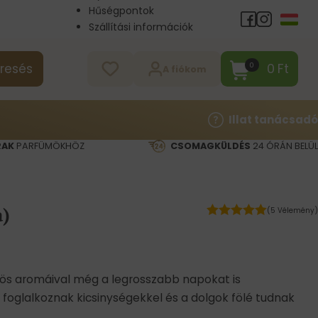
Hűségpontok
Szállítási információk
Nagykereskedelem
Kapcsolat
0
Ft
0
resés
A fiókom
Illat tanácsadó
RAK
PARFÜMÖKHÖZ
CSOMAGKÜLDÉS
24 ÓRÁN BELÜL
a)
(5 Vélemény)
csös aromáival még a legrosszabb napokat is
m foglalkoznak kicsinységekkel és a dolgok fölé tudnak