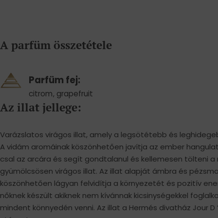
A parfüm összetétele
Parfüm fej:
citrom
,
grapefruit
Az illat jellege:
Varázslatos virágos illat, amely a legsötétebb és leghideg
A vidám aromáinak köszönhetően javítja az ember hangulatá
csal az arcára és segít gondtalanul és kellemesen tölteni a
gyümölcsösen virágos illat. Az illat alapját ámbra és pézsm
köszönhetően lágyan felvidítja a környezetét és pozitív ene
nőknek készült akiknek nem kívánnak kicsinységekkel foglalk
mindent könnyedén venni. Az illat a Hermés divatház Jour 