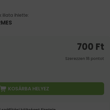
illata ihlette:
RMES
700
Ft
Szerezzen 18 pontot
KOSÁRBA HELYEZ
 szállítási költséget fizetnie.