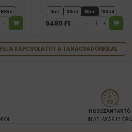
100ml
2ml
20ml
50ml
100ml
6490
Ft
FEL A KAPCSOLATOT A TANÁCSADÓNKKAL
K
HOSSZANTARTÓ
GBÓL
ILLAT, AKÁR 12 ÓRA