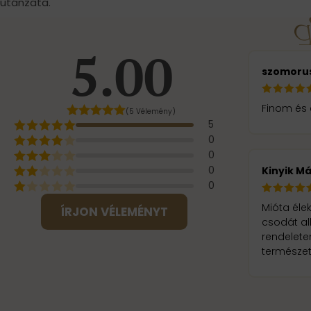
utánzata.
5.00
szomoru
Finom és 
(5 Vélemény)
5
0
0
0
Kinyik Má
0
Mióta éle
ÍRJON VÉLEMÉNYT
csodát al
rendelet
természe