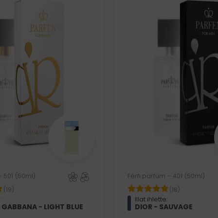
– 501 (50ml)
Férfi parfüm – 401 (50ml)
(19)
(18)
:
Illat ihlette:
 GABBANA - LIGHT BLUE
DIOR - SAUVAGE