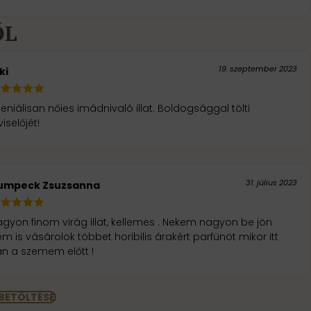
ŐL
19. szeptember 2023
ki
eniálisan nőies imádnivaló illat. Boldogsággal tölti
viselőjét!
31. július 2023
umpeck Zsuzsanna
gyon finom virág illat, kellemes . Nekem nagyon be jön
m is vásárolok többet horibilis árakért parfünöt mikor itt
n a szemem előtt !
 BETÖLTÉSE