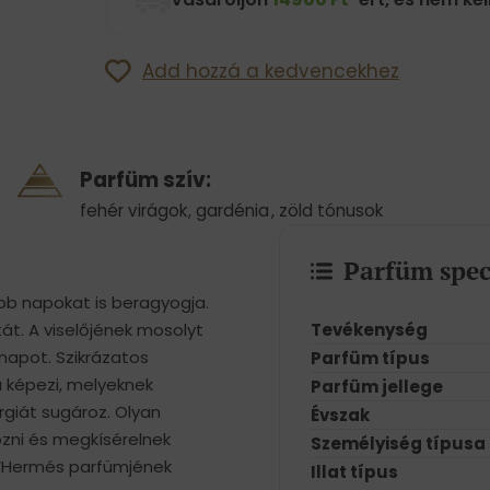
Add hozzá a kedvencekhez
Parfüm szív:
fehér virágok
,
gardénia
,
zöld tónusok
Parfüm spec
ebb napokat is beragyogja.
Tevékenység
t. A viselőjének mosolyt
 napot. Szikrázatos
Parfüm típus
a képezi, melyeknek
Parfüm jellege
rgiát sugároz. Olyan
Évszak
ozni és megkísérelnek
Személyiség típusa
D ’Hermés parfümjének
Illat típus