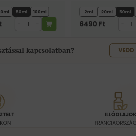
20ml
50ml
100ml
2ml
20ml
50ml
t
6490
Ft
sztással kapcsolatban?
VEDD 
ZTELT
ILLÓOLAJO
OKON
FRANCIAORSZÁ