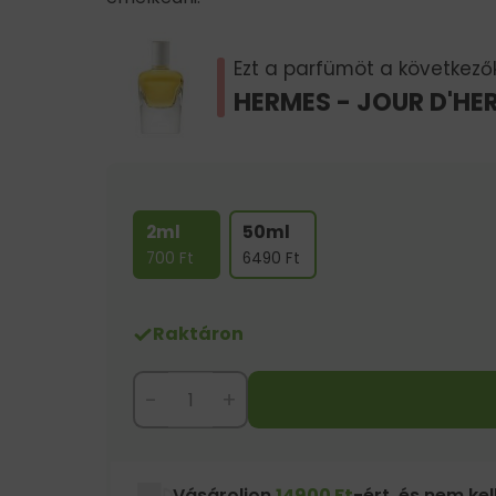
Ezt a parfümöt a következők 
HERMES - JOUR D'HE
2ml
50ml
700
Ft
6490
Ft
Raktáron
-
+
Vásároljon
14900 Ft
-ért, és nem kell