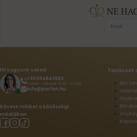
NE HA
Itt vagyunk neked:
Tanácsot 
+36304842983
Illat t
(Hétfő - Péntek: 9:00 - 17:00)
info@parfen.hu
Vélemé
Gyakran
Illatak
Kövess minket a közösségi
Artykuł
médiában:
Kapcso