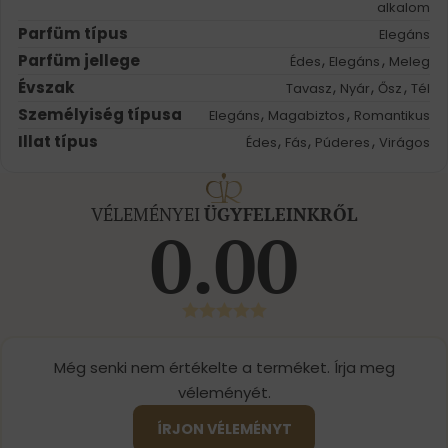
alkalom
Parfüm típus
Elegáns
Parfüm jellege
,
,
Édes
Elegáns
Meleg
Évszak
,
,
,
Tavasz
Nyár
Ősz
Tél
Személyiség típusa
,
,
Elegáns
Magabiztos
Romantikus
Illat típus
,
,
,
Édes
Fás
Púderes
Virágos
VÉLEMÉNYEI
ÜGYFELEINKRŐL
0.00
Még senki nem értékelte a terméket. Írja meg
véleményét.
ÍRJON VÉLEMÉNYT