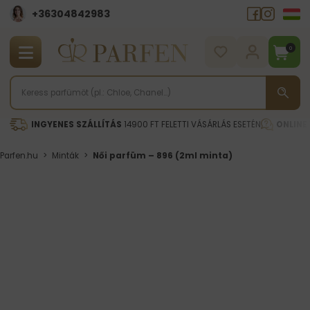
+36304842983
0
INGYENES SZÁLLÍTÁS
14900 FT FELETTI VÁSÁRLÁS ESETÉN
ONLINE
Parfen.hu
>
Minták
>
Női parfüm – 896 (2ml minta)