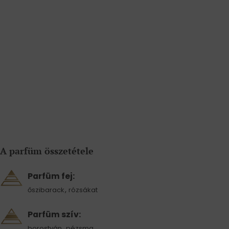
A parfüm összetétele
Parfüm fej:
,
őszibarack
rózsákat
Parfüm szív:
,
borostyán
pézsma