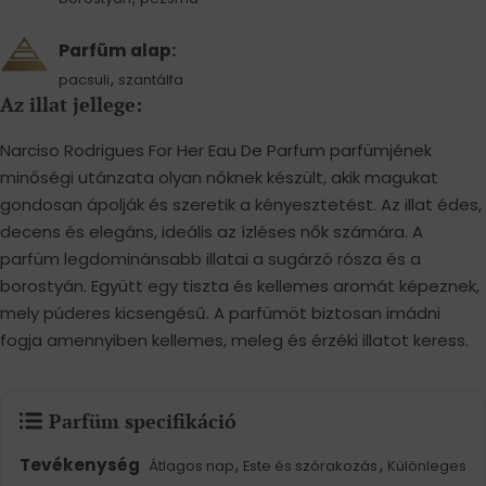
Parfüm alap:
,
pacsuli
szantálfa
Az illat jellege:
Narciso Rodrigues For Her Eau De Parfum parfümjének
minőségi utánzata olyan nőknek készült, akik magukat
gondosan ápolják és szeretik a kényesztetést. Az illat édes,
decens és elegáns, ideális az ízléses nők számára. A
parfüm legdominánsabb illatai a sugárzó rósza és a
borostyán. Együtt egy tiszta és kellemes aromát képeznek,
mely púderes kicsengésű. A parfümöt biztosan imádni
fogja amennyiben kellemes, meleg és érzéki illatot keress.
Parfüm specifikáció
Tevékenység
,
,
Átlagos nap
Este és szórakozás
Különleges