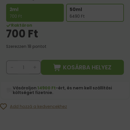
2ml
50ml
700
Ft
6490
Ft
Raktáron
700
Ft
Szerezzen 18 pontot
KOSÁRBA HELYEZ
-
+
Vásároljon
14900 Ft
-ért, és nem kell szállítási
költséget fizetnie.
Add hozzá a kedvencekhez