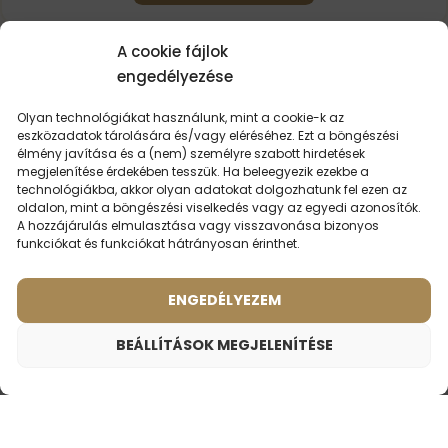
A cookie fájlok
engedélyezése
Olyan technológiákat használunk, mint a cookie-k az
eszközadatok tárolására és/vagy eléréséhez. Ezt a böngészési
LEHET,
HOGY ÉRDEKEL
élmény javítása és a (nem) személyre szabott hirdetések
megjelenítése érdekében tesszük. Ha beleegyezik ezekbe a
technológiákba, akkor olyan adatokat dolgozhatunk fel ezen az
oldalon, mint a böngészési viselkedés vagy az egyedi azonosítók.
A hozzájárulás elmulasztása vagy visszavonása bizonyos
funkciókat és funkciókat hátrányosan érinthet.
LEGKERESETTEBB PARFÜMÖK
ENGEDÉLYEZEM
BEÁLLÍTÁSOK MEGJELENÍTÉSE
Női parfüm – 896 (2ml minta)
700
Ft
Illat ihlette:
NARCISO RODRIGUES - FOR HER EAU DE