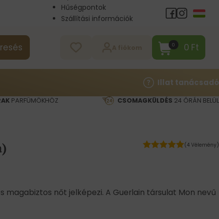
Hűségpontok
Szállítási információk
Nagykereskedelem
Kapcsolat
0
Ft
0
resés
A fiókom
Illat tanácsadó
RAK
PARFÜMÖKHÖZ
CSOMAGKÜLDÉS
24 ÓRÁN BELÜL
a)
(4 Vélemény)
 és magabiztos nőt jelképezi. A Guerlain társulat Mon nevű