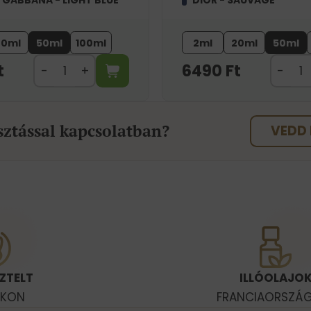
 GABBANA - LIGHT BLUE
DIOR - SAUVAGE
20ml
50ml
100ml
2ml
20ml
50ml
t
6490
Ft
sztással kapcsolatban?
VEDD 
ZTELT
ILLÓOLAJO
OKON
FRANCIAORSZÁ