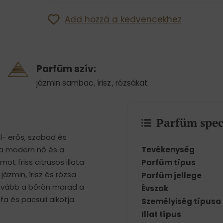
Add hozzá a kedvencekhez
Parfüm szív:
jázmin sambac
,
írisz
,
rózsákat
Parfüm spec
l- erős, szabad és
Tevékenység
 a modern nő és a
t friss citrusos illata
Parfüm típus
jázmin, írisz és rózsa
Parfüm jellege
tovább a bőrön marad a
Évszak
fa és pacsuli alkotja.
Személyiség típusa
Illat típus