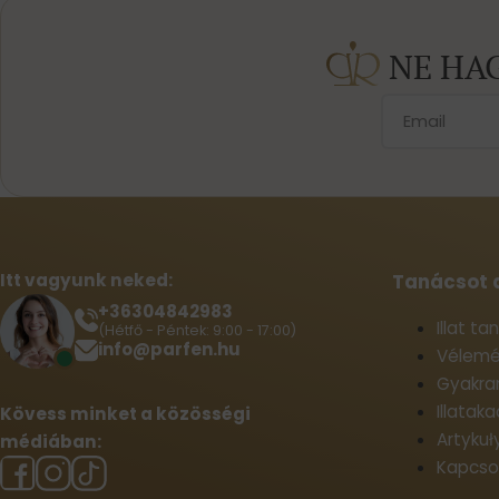
NE HA
Itt vagyunk neked:
Tanácsot 
+36304842983
Illat t
(Hétfő - Péntek: 9:00 - 17:00)
info@parfen.hu
Vélemé
Gyakran
Illatak
Kövess minket a közösségi
Artykuł
médiában:
Kapcso