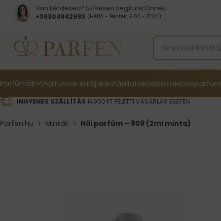
Van kérdésed? Szívesen segítünk Önnek
+36304842983
(Hétfő - Péntek: 9:00 - 17:00)
Parfümök
Parfümök listája
Minták
Illatakadémia
Mosóparfüm
INGYENES SZÁLLÍTÁS
14900 FT FELETTI VÁSÁRLÁS ESETÉN
Parfen.hu
>
Minták
>
Női parfüm – 909 (2ml minta)