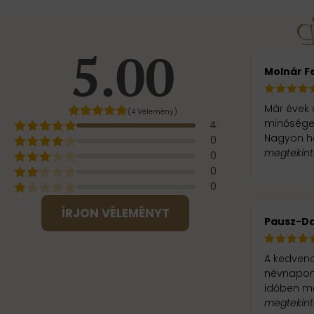
5.00
Molnár F
Már évek 
(4 Vélemény)
minősége, 
4
Nagyon ha
0
megtekin
0
0
0
ÍRJON VÉLEMÉNYT
Pausz-Da
A kedvenc
névnapomr
időben m
megtekin