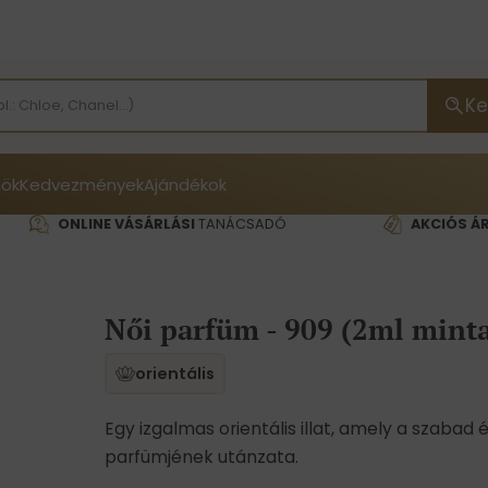
Ke
ök
Kedvezmények
Ajándékok
ONLINE VÁSÁRLÁSI
TANÁCSADÓ
AKCIÓS Á
Női parfüm - 909 (2ml mint
orientális
Egy izgalmas orientális illat, amely a szabad
parfümjének utánzata.