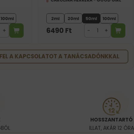
CAROLINA HERRERA - GOOD GIRL
100ml
2ml
20ml
50ml
100ml
6490
Ft
FEL A KAPCSOLATOT A TANÁCSADÓNKKAL
K
HOSSZANTARTÓ
GBÓL
ILLAT, AKÁR 12 ÓRA