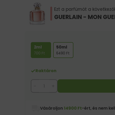
Ezt a parfümöt a következők 
GUERLAIN - MON GUE
2ml
50ml
700
Ft
6490
Ft
Raktáron
-
+
Vásároljon
14900 Ft
-ért, és nem kell