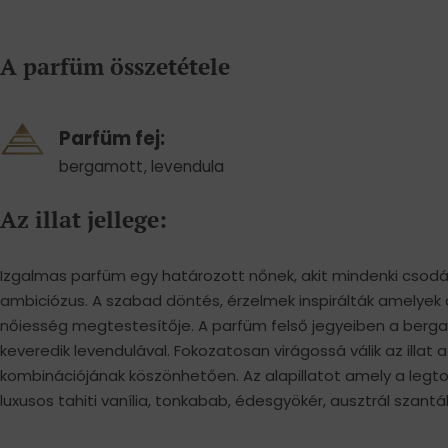
A parfüm összetétele
Parfüm fej:
bergamott
,
levendula
Az illat jellege:
Izgalmas parfüm egy határozott nőnek, akit mindenki csodá
ambiciózus. A szabad döntés, érzelmek inspirálták amelyek
nőiesség megtestesítője. A parfüm felső jegyeiben a bergamo
keveredik levendulával. Fokozatosan virágossá válik az illat a 
kombinációjának köszönhetően. Az alapillatot amely a leg
luxusos tahiti vanília, tonkabab, édesgyökér, ausztrál szantál