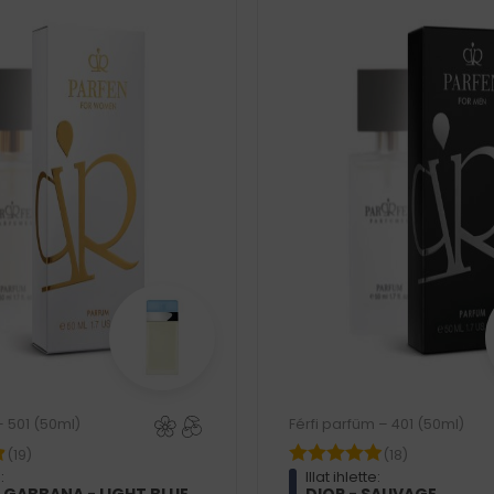
– 501 (50ml)
Férfi parfüm – 401 (50ml)
(19)
(18)
:
Illat ihlette: