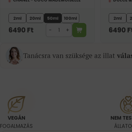
CHANEL - COCO MADEMOISELLE
DOLCE &
2ml
20ml
50ml
100ml
2ml
6490
Ft
6490
F
Tanácsra van szüksége az illat
vála
VEGÁN
NEM TES
FOGALMAZÁS
ÁLLAT