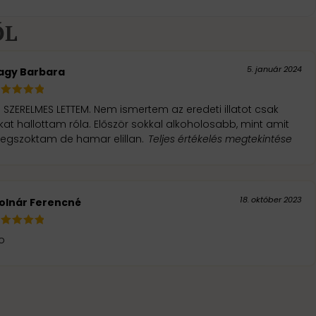
ŐL
5. január 2024
agy Barbara
 SZERELMES LETTEM. Nem ismertem az eredeti illatot csak
hallottam róla. Először sokkal alkoholosabb, mint amit
egszoktam de hamar elillan.
Teljes értékelés megtekintése
18. október 2023
olnár Ferencné
o