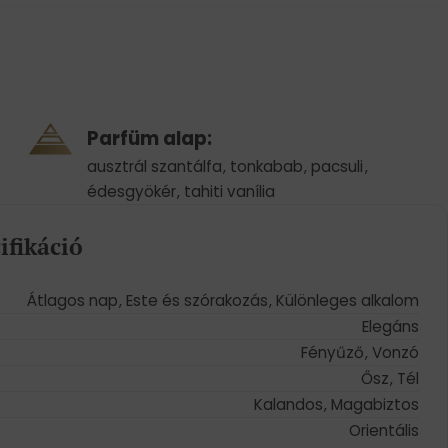
Parfüm alap:
ausztrál szantálfa
,
tonkabab
,
pacsuli
,
édesgyökér
,
tahiti vanília
ifikáció
Átlagos nap
,
Este és szórakozás
,
Különleges alkalom
Elegáns
Fényűző
,
Vonzó
Ősz
,
Tél
Kalandos
,
Magabiztos
Orientális