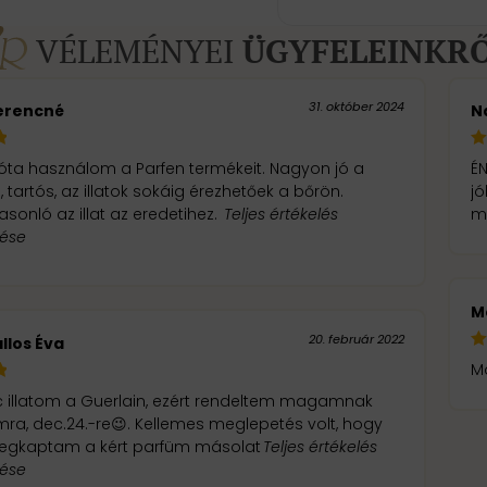
VÉLEMÉNYEI
ÜGYFELEINKR
31. október 2024
erencné
N
óta használom a Parfen termékeit. Nagyon jó a
ÉN
tartós, az illatok sokáig érezhetőek a bőrön.
jókat 
sonló az illat az eredetihez.
Teljes értékelés
m
tése
M
20. február 2022
llos Éva
M
 illatom a Guerlain, ezért rendeltem magamnak
a, dec.24.-re😉. Kellemes meglepetés volt, hogy
egkaptam a kért parfüm másolat
Teljes értékelés
tése