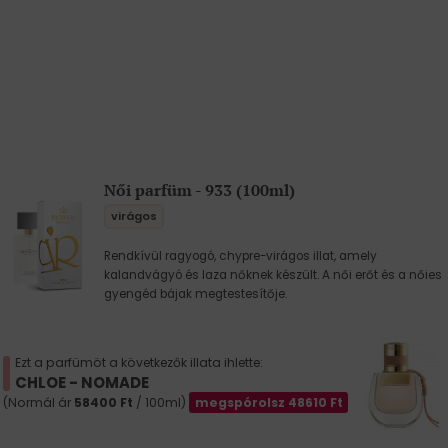
Női parfüm - 933 (100ml)
virágos
Rendkívül ragyogó, chypre-virágos illat, amely
kalandvágyó és laza nőknek készült. A női erőt és a nőies
gyengéd bájak megtestesítője.
Ezt a parfümöt a következők illata ihlette:
CHLOE - NOMADE
(Normál ár
58400
Ft
/ 100ml)
megspórolsz
48610
Ft