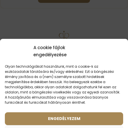
LEHET,
HOGY ÉRDEKEL
A cookie fájlok
engedélyezése
Olyan technológiákat használunk, mint a cookie-k az
eszközadatok tárolására és/vagy eléréséhez. Ezt a böngészési
élmény javítása és a (nem) személyre szabott hirdetések
megjelenítése érdekében tesszük. Ha beleegyezik ezekbe a
technológiákba, akkor olyan adatokat dolgozhatunk fel ezen az
oldalon, mint a böngészési viselkedés vagy az egyedi azonosítók.
A hozzájárulás elmulasztása vagy visszavonása bizonyos
funkciókat és funkciókat hátrányosan érinthet.
ENGEDÉLYEZEM