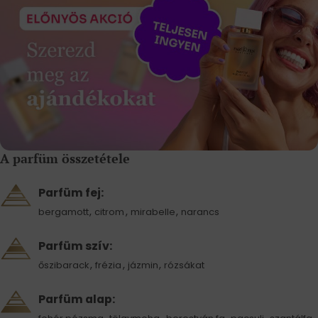
A parfüm összetétele
Parfüm fej:
,
,
,
bergamott
citrom
mirabelle
narancs
Parfüm szív:
,
,
,
őszibarack
frézia
jázmin
rózsákat
Parfüm alap:
,
,
,
,