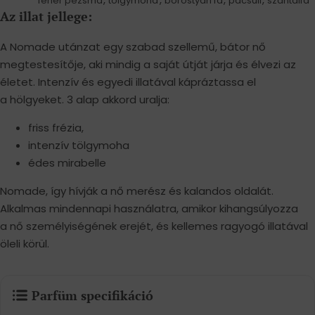
fehér pézsma
tölgymoha
borostyán fa
pacsuli
szantálfa
Az illat jellege:
A Nomade utánzat egy szabad szellemű, bátor nő
megtestesítője, aki mindig a saját útját járja és élvezi az
életet. Intenzív és egyedi illatával kápráztassa el
a hölgyeket. 3 alap akkord uralja:
friss frézia,
intenzív tölgymoha
édes mirabelle
Nomade, így hívják a nő merész és kalandos oldalát.
Alkalmas mindennapi használatra, amikor kihangsúlyozza
a nő személyiségének erejét, és kellemes ragyogó illatával
öleli körül.
Parfüm specifikáció