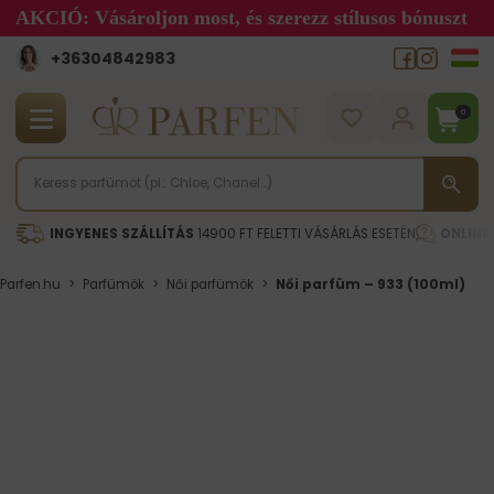
AKCIÓ: Vásároljon most, és szerezz stílusos bónuszt
+36304842983
0
INGYENES SZÁLLÍTÁS
14900 FT FELETTI VÁSÁRLÁS ESETÉN
ONLINE
Parfen.hu
>
Parfümök
>
Női parfümök
>
Női parfüm – 933 (100ml)