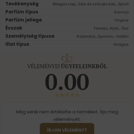
Tevékenység
,
,
Átlagos nap
Este és szórakozás
Sport
Parfüm típus
Könnyű
Parfüm jellege
Chypre
Évszak
,
,
Tavasz
Nyár
Ősz
Személyiség típusa
,
,
Kalandos
Sportos
Vidám
Illat típus
Virágos
VÉLEMÉNYEI
ÜGYFELEINKRŐL
0.00
Még senki nem értékelte a terméket. Írja meg
véleményét.
ÍRJON VÉLEMÉNYT