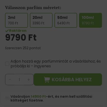
Válasszon parfüm méretet:
2ml
20ml
50ml
100ml
700
Ft
3390
Ft
6490
Ft
9790
Ft
Raktáron
9790
Ft
Szerezzen 252 pontot
Adjon hozzá egy parfümmintát a vásárláshoz, és
próbálja ki – ingyenes
KOSÁRBA HELYEZ
-
+
Vásároljon
14900 Ft
-ért, és nem kell szállítási
költséget fizetnie.