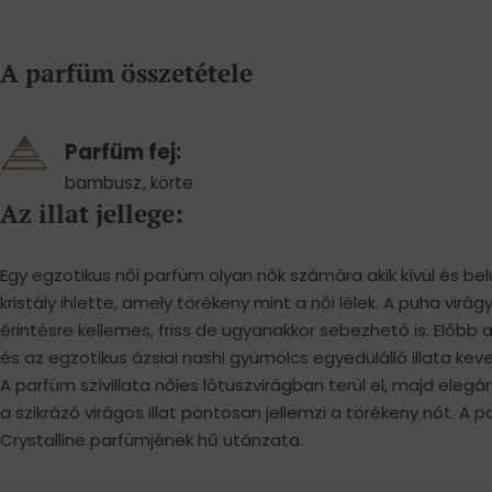
A parfüm összetétele
Parfüm fej:
bambusz
,
körte
Az illat jellege:
Egy egzotikus női parfüm olyan nők számára akik kívül és bel
kristály ihlette, amely törékeny mint a női lélek. A puha vir
érintésre kellemes, friss de ugyanakkor sebezhető is. Előb
és az egzotikus ázsiai nashi gyümölcs egyedülálló illata keve
A parfüm szívillata nőies lótuszvirágban terül el, majd elegán
a szikrázó virágos illat pontosan jellemzi a törékeny nőt. A 
Crystalline parfümjének hű utánzata.