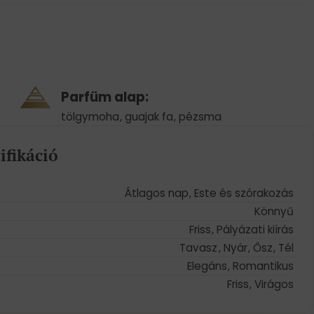
Parfüm alap:
tölgymoha
,
guajak fa
,
pézsma
ifikáció
Átlagos nap
,
Este és szórakozás
Könnyű
Friss
,
Pályázati kiírás
Tavasz
,
Nyár
,
Ősz
,
Tél
Elegáns
,
Romantikus
Friss
,
Virágos