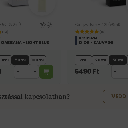
– 501 (50ml)
Férfi parfüm – 401 (50ml)
(19)
(18)
:
Illat ihlette:
 GABBANA - LIGHT BLUE
DIOR - SAUVAGE
20ml
50ml
100ml
2ml
20ml
50ml
t
6490
Ft
sztással kapcsolatban?
VEDD 