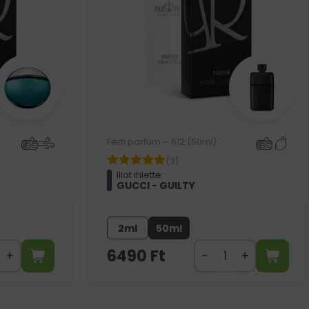
Férfi parfüm – 612 (50ml)
(3)
Illat ihlette:
GUCCI - GUILTY
2ml
50ml
6490
Ft