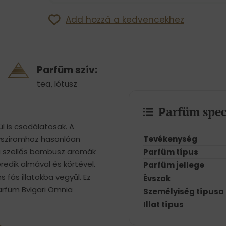
Add hozzá a kedvencekhez
Parfüm szív:
tea
,
lótusz
Parfüm spec
ül is csodálatosak. A
Tevékenység
ágysziromhoz hasonlóan
b a szellős bambusz aromák
Parfüm típus
redik almával és körtével.
Parfüm jellege
s fás illatokba vegyül. Ez
Évszak
parfüm Bvlgari Omnia
Személyiség típusa
Illat típus