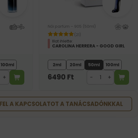
Női parfüm – 905 (50ml)
(21)
Illat ihlette:
CAROLINA HERRERA - GOOD GIRL
100ml
2ml
20ml
50ml
100ml
6490
Ft
FEL A KAPCSOLATOT A TANÁCSADÓNKKAL