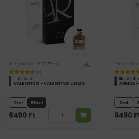
Férfi parfüm – 697 (50ml)
Férfi parfüm
(3)
Illat ihlette:
Illat ihlette
VALENTINO - VALENTINO UOMO
ARMANI 
2ml
50ml
2ml
6490
Ft
6490
F