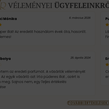
VÉLEMÉNYEI
ÜGYFELEINKR
6. március 2026
ki Mónika
P
per illat! Az eredetit használom évek óta, hasonlít.
L
llemes!
Fi
25. április 2024
ibolya
E
tem az eredeti parfümöt. A vásárlók véleményét
C
Az egyik vásárló azt írta púderes illat , azért is
er
rendeltem meg. Sajnos nem, egy
Teljes értékelés
tése
TOVÁBBI ÉRTÉKELÉSEK