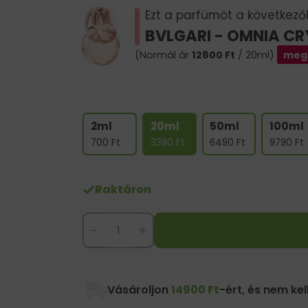
Ezt a parfümöt a következők 
BVLGARI - OMNIA CR
(Normál ár
12800
Ft
/ 20ml)
meg
2ml
20ml
50ml
100ml
700
Ft
3390
Ft
6490
Ft
9790
Ft
Raktáron
-
+
Vásároljon
14900 Ft
-ért, és nem kell