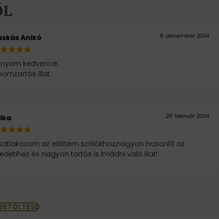
ŐL
8. december 2024
uskás Anikó
ányom kedvence.
nom,tartós illat.
29. február 2024
rika
satlakozom az előttem szólókhoz,nagyon hasonlít az
edetihez és nagyon tartós is.Imádni való illat!
 BETÖLTÉSE