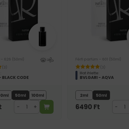
 – 626 (50ml)
Férfi parfüm – 601 (50ml)
(3)
(3)
:
Illat ihlette:
- BLACK CODE
BVLGARI - AQVA
20ml
50ml
100ml
2ml
50ml
t
6490
Ft