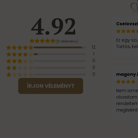
4.92
Cselovsz
Ez egy szu
(13 Vélemény)
Tartós, ke
12
1
0
0
magony.
0
ÍRJON VÉLEMÉNYT
Nem ismer
olvastam. 
megtekin