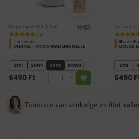
Női parfüm – 539 (50ml)
Női parfüm 
(34)
Illat ihlette:
Illat ihlette
CHANEL - COCO MADEMOISELLE
DOLCE &
2ml
20ml
50ml
100ml
2ml
6490
Ft
6490
F
Tanácsra van szüksége az illat
vála