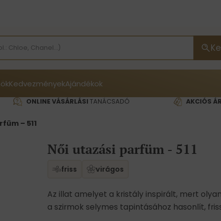
Ke
ök
Kedvezmények
Ajándékok
ONLINE VÁSÁRLÁSI
TANÁCSADÓ
AKCIÓS Á
rfüm – 511
Női utazási parfüm - 511
friss
virágos
Az illat amelyet a kristály inspirált, mert oly
a szirmok selymes tapintásához hasonlít, fris