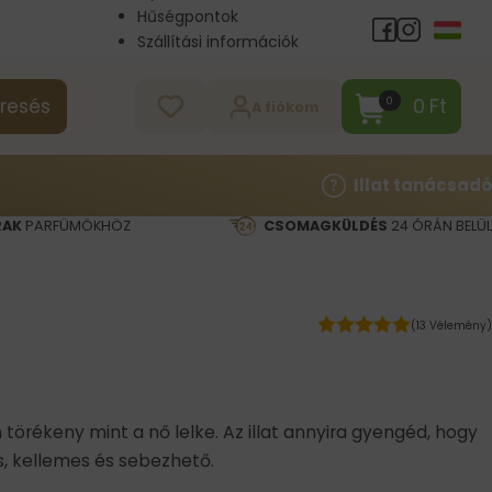
Hűségpontok
Szállítási információk
Nagykereskedelem
Kapcsolat
0
Ft
0
resés
A fiókom
Illat tanácsadó
RAK
PARFÜMÖKHÖZ
CSOMAGKÜLDÉS
24 ÓRÁN BELÜL
(13 Vélemény)
an törékeny mint a nő lelke. Az illat annyira gyengéd, hogy
s, kellemes és sebezhető.