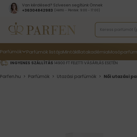
Van kérdésed? Szívesen segítünk Önnek
+36304842983
(Hétfő - Péntek: 9:00 - 17:00)
Parfümök
Parfümök listája
Minták
Illatakadémia
Mosóparfüm
INGYENES SZÁLLÍTÁS
14900 FT FELETTI VÁSÁRLÁS ESETÉN
Parfen.hu
>
Parfümök
>
Utazási parfümök
>
Női utazási pa