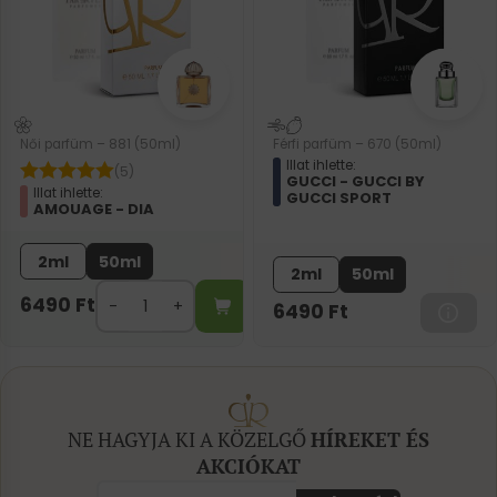
Női parfüm – 881 (50ml)
Férfi parfüm – 670 (50ml)
Illat ihlette:
(5)
GUCCI - GUCCI BY
Illat ihlette:
GUCCI SPORT
AMOUAGE - DIA
2ml
50ml
2ml
50ml
6490
Ft
6490
Ft
NE HAGYJA KI A KÖZELGŐ
HÍREKET ÉS
AKCIÓKAT