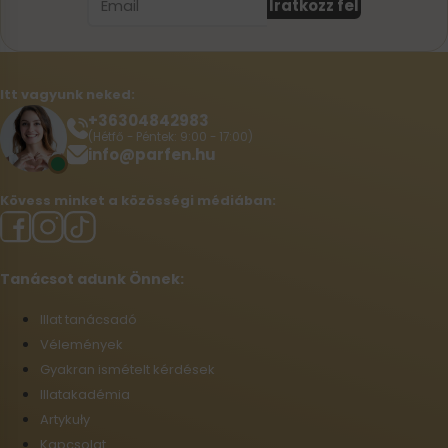
Iratkozz fel
Itt vagyunk neked:
+36304842983
(Hétfő - Péntek: 9:00 - 17:00)
info@parfen.hu
Kövess minket a közösségi médiában:
Tanácsot adunk Önnek:
Illat tanácsadó
Vélemények
Gyakran ismételt kérdések
Illatakadémia
Artykuły
Kapcsolat