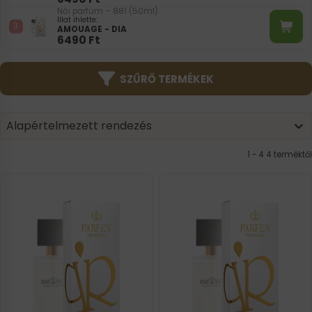
Női parfüm – 881 (50ml)
Illat ihlette:
AMOUAGE - DIA
6490
Ft
SZŰRŐ TERMÉKEK
Product | Sorting
Sort content
Sort content
Alapértelmezett rendezés
1 - 4 4 terméktől