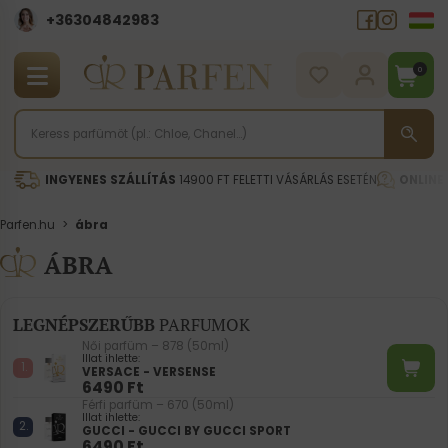
+36304842983
0
INGYENES SZÁLLÍTÁS
14900 FT FELETTI VÁSÁRLÁS ESETÉN
ONLINE
Parfen.hu
>
ábra
ÁBRA
LEGNÉPSZERŰBB
PARFUMOK
Női parfüm – 878 (50ml)
Illat ihlette:
VERSACE - VERSENSE
6490
Ft
Férfi parfüm – 670 (50ml)
Illat ihlette:
GUCCI - GUCCI BY GUCCI SPORT
6490
Ft