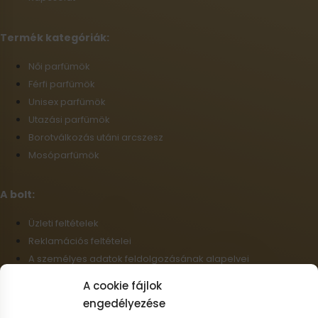
Termék kategóriák:
Női parfümök
Férfi parfümök
Unisex parfümök
Utazási parfümök
Borotválkozás utáni arcszesz
Mosóparfümök
A bolt:
Üzleti feltételek
Reklamációs feltételei
A személyes adatok feldolgozásának alapelvei
Szállítási információk
A cookie fájlok
Cookie-fájlok
engedélyezése
Nagykereskedelem