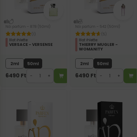
Női parfüm – 878 (50ml)
Női parfüm – 542 (50ml)
(1)
(5)
Illat ihlette:
Illat ihlette:
VERSACE - VERSENSE
THIERRY MUGLER -
WOMANITY
2ml
50ml
2ml
50ml
6490
Ft
6490
Ft