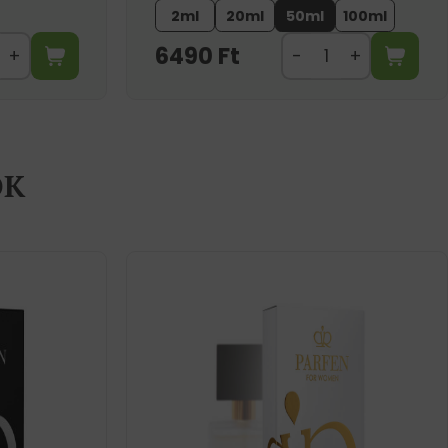
2ml
20ml
50ml
100ml
6490
Ft
ÖK