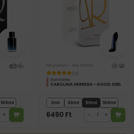
Női parfüm – 905 (50ml)
(21)
Illat ihlette:
CAROLINA HERRERA - GOOD GIRL
100ml
2ml
20ml
50ml
100ml
6490
Ft