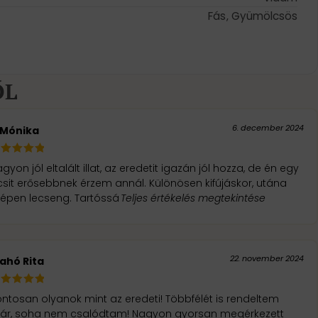
Fás
,
Gyümölcsös
ŐL
6. december 2024
.Mónika
gyon jól eltalált illat, az eredetit igazán jól hozza, de én egy
csit erősebbnek érzem annál. Különösen kifújáskor, utána
zépen lecseng. Tartóssá
Teljes értékelés megtekintése
22. november 2024
lahó Rita
ntosan olyanok mint az eredeti! Többfélét is rendeltem
ár, soha nem csalódtam! Nagyon gyorsan megérkezett