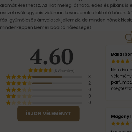
aromát érezhetsz. Az illat meleg, átható, édes és pikáns is 
összetevők ugyanis vidáman keverednek a lüktető bőrön. 
fás-gyümölcsös árnyalatok jellemzik, de minden nőnek kicsit
mindenképpen kiemeli bódító nőiességét.
4.60
Balla Ibo
Nem ismer
(5 Vélemény)
véleményt
3
parfümöt.
2
megtekin
0
0
0
ÍRJON VÉLEMÉNYT
Magony I
Majdnem o