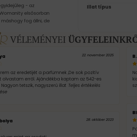
egyidejűleg - az
Illat típus
A Womanity elsősorban
 máshogy fog állni, de
VÉLEMÉNYEI
ÜGYFELEINKR
22. november 2025
lya
B
em az eredetijét a parfümnek ,De sok pozitív
Na
 olvastam erről. Ajándékba kaptam az 542-es
ki
 Nagyon tetszik, nagyszerű illat
Teljes értékelés
s
tése
B
28. október 2023
bolya
Po
m
lyan mint az eredeti.