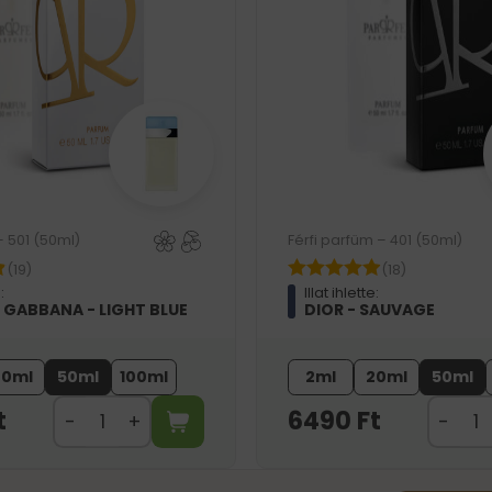
– 501 (50ml)
Férfi parfüm – 401 (50ml)
(19)
(18)
:
Illat ihlette:
 GABBANA - LIGHT BLUE
DIOR - SAUVAGE
20ml
50ml
100ml
2ml
20ml
50ml
t
6490
Ft