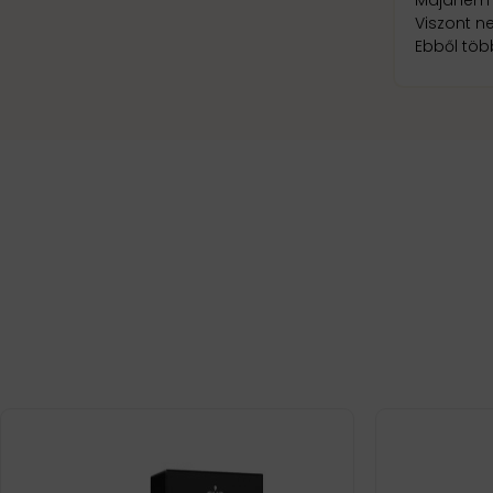
Viszont n
Ebből több