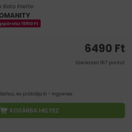
illata ihlette:
WOMANITY
spórolsz
15910
Ft
6490
Ft
Szerezzen 167 pontot
shoz, és próbálja ki – ingyenes
KOSÁRBA HELYEZ