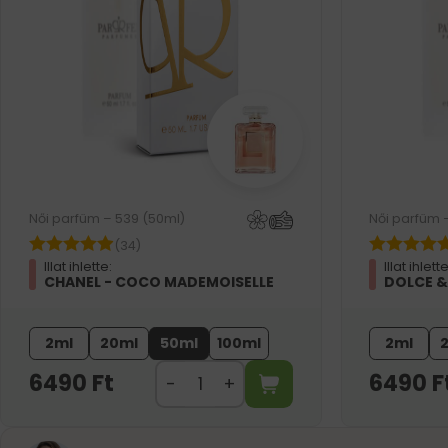
Női parfüm – 539 (50ml)
Női parfüm 
(34)
Illat ihlette:
Illat ihlette
CHANEL - COCO MADEMOISELLE
DOLCE &
2ml
20ml
50ml
100ml
2ml
6490
Ft
6490
F