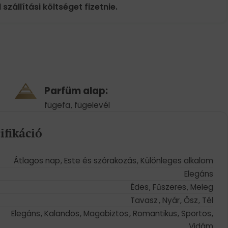
 szállítási költséget fizetnie.
Parfüm alap:
fügefa
,
fügelevél
ifikáció
Átlagos nap
,
Este és szórakozás
,
Különleges alkalom
Elegáns
Édes
,
Fűszeres
,
Meleg
Tavasz
,
Nyár
,
Ősz
,
Tél
Elegáns
,
Kalandos
,
Magabiztos
,
Romantikus
,
Sportos
,
Vidám