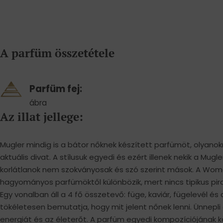
A parfüm összetétele
Parfüm fej:
ábra
Az illat jellege:
Mugler mindig is a bátor nőknek készített parfümöt, olyano
aktuális divat. A stílusuk egyedi és ezért illenek nekik a Mug
korlátlanok nem szokványosak és szó szerint mások. A Woman
hagyományos parfümöktől különbözik, mert nincs tipikus pi
Egy vonalban áll a 4 fő összetevő: füge, kaviár, fügelevél és
tökéletesen bemutatja, hogy mit jelent nőnek lenni. Ünnepli a
energiát és az életerőt. A parfüm egyedi kompozíciójának