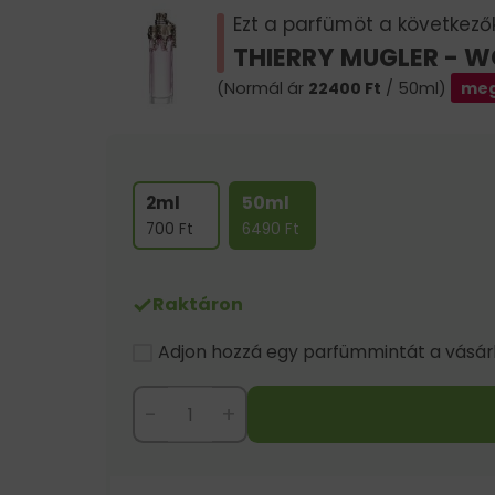
Ezt a parfümöt a következők 
THIERRY MUGLER - 
(Normál ár
22400
Ft
/ 50ml)
meg
2ml
50ml
700
Ft
6490
Ft
Raktáron
Adjon hozzá egy parfümmintát a vásárlá
-
+