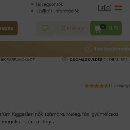
Hűségpontok
Szállítási információk
Nagykereskedelem
Kapcsolat
0
Ft
0
resés
A fiókom
Illat tanácsadó
RAK
PARFÜMÖKHÖZ
CSOMAGKÜLDÉS
24 ÓRÁN BELÜL
(5 Vélemény)
rfüm független nők számára. Meleg, fás-gyümölcsös
hangokat is érezni fogsz.