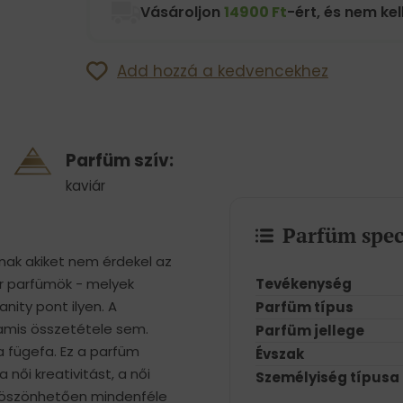
Vásároljon
14900 Ft
-ért, és nem kell
Add hozzá a kedvencekhez
Parfüm szív:
kaviár
Parfüm spec
knak akiket nem érdekel az
Tevékenység
ler parfümök - melyek
ity pont ilyen. A
Parfüm típus
ramis összetétele sem.
Parfüm jellege
 a fügefa. Ez a parfüm
Évszak
 női kreativitást, a női
Személyiség típusa
 köszönhetően mindenféle