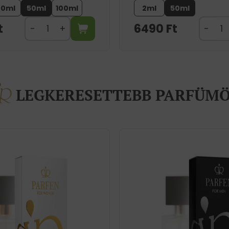
20ml
50ml
100ml
2ml
50ml
t
6490
Ft
LEGKERESETTEBB PARFÜM