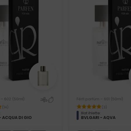
 – 602 (50ml)
Férfi parfüm – 601 (50ml)
(14)
(3)
:
Illat ihlette:
- ACQUA DI GIO
BVLGARI - AQVA