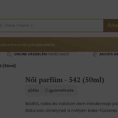
Ke
ök
Kedvezmények
Ajándékok
ONLINE VÁSÁRLÁSI
TANÁCSADÓ
AKCIÓS Á
2 (50ml)
Női parfüm - 542 (50ml)
fás
gyümölcsös
Bódító, nőies és valóban nem mindennapi pa
illata van, amelynek a mélyén édes-fűszeres 