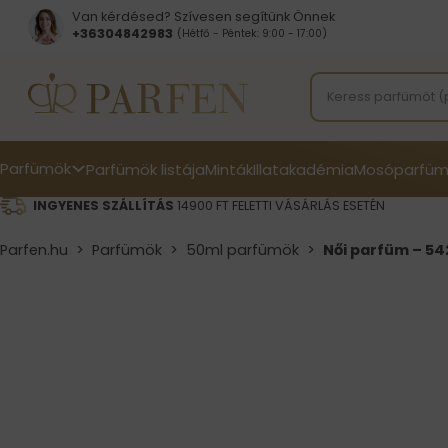
Van kérdésed? Szívesen segítünk Önnek
+36304842983
(Hétfő - Péntek: 9:00 - 17:00)
Parfümök
Parfümök listája
Minták
Illatakadémia
Mosóparfüm
INGYENES SZÁLLÍTÁS
14900 FT FELETTI VÁSÁRLÁS ESETÉN
Parfen.hu
>
Parfümök
>
50ml parfümök
>
Női parfüm – 54