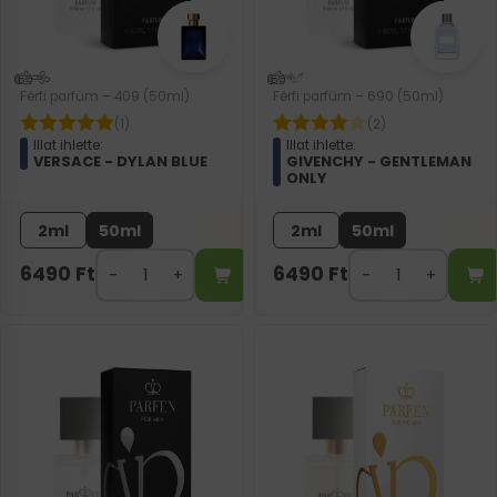
Férfi parfüm – 409 (50ml)
Férfi parfüm – 690 (50ml)
(1)
(2)
Illat ihlette:
Illat ihlette:
VERSACE - DYLAN BLUE
GIVENCHY - GENTLEMAN
ONLY
2ml
50ml
2ml
50ml
6490
Ft
6490
Ft