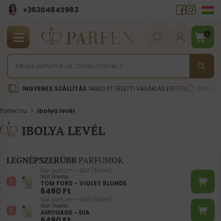
+36304842983
0
INGYENES SZÁLLÍTÁS
14900 FT FELETTI VÁSÁRLÁS ESETÉN
ONLINE
Parfen.hu
>
ibolya levél
IBOLYA LEVÉL
LEGNÉPSZERŰBB
PARFUMOK
Női parfüm – 810 (50ml)
Illat ihlette:
TOM FORD - VIOLET BLONDE
6490
Ft
Női parfüm – 881 (50ml)
Illat ihlette:
AMOUAGE - DIA
6490
Ft