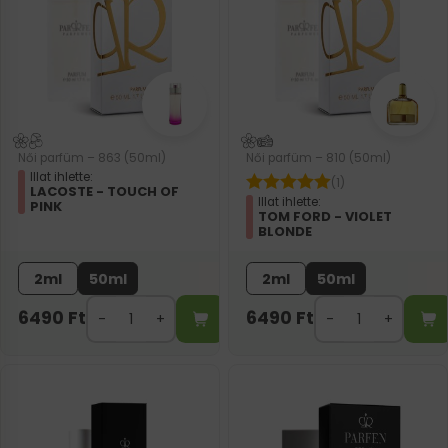
Női parfüm – 863 (50ml)
Női parfüm – 810 (50ml)
Illat ihlette:
(1)
LACOSTE - TOUCH OF
Illat ihlette:
PINK
TOM FORD - VIOLET
BLONDE
2ml
50ml
2ml
50ml
6490
Ft
6490
Ft