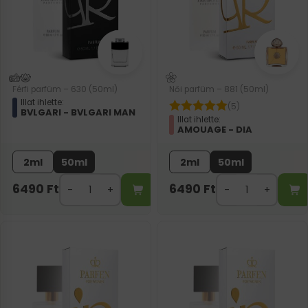
Férfi parfüm – 630 (50ml)
Női parfüm – 881 (50ml)
Illat ihlette:
(5)
BVLGARI - BVLGARI MAN
Illat ihlette:
AMOUAGE - DIA
2ml
50ml
2ml
50ml
6490
Ft
6490
Ft