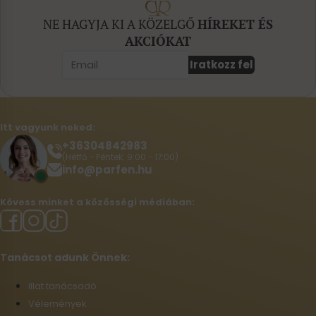
NE HAGYJA KI A KÖZELGŐ
HÍREKET ÉS
AKCIÓKAT
Iratkozz fel
Itt vagyunk neked:
+36304842983
(Hétfő - Péntek: 9:00 - 17:00)
info@parfen.hu
Kövess minket a közösségi médiában:
Tanácsot adunk Önnek:
Illat tanácsadó
Vélemények