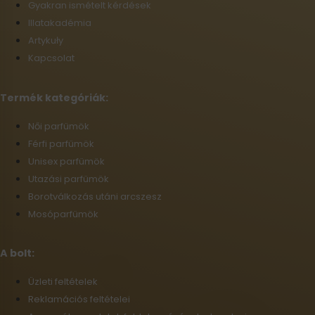
Gyakran ismételt kérdések
Illatakadémia
Artykuły
Kapcsolat
Termék kategóriák:
Női parfümök
Férfi parfümök
Unisex parfümök
Utazási parfümök
Borotválkozás utáni arcszesz
Mosóparfümök
A bolt:
Üzleti feltételek
Reklamációs feltételei