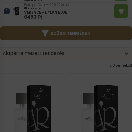
Férfi parfüm – 409 (50ml)
Illat ihlette:
VERSACE - DYLAN BLUE
6490
Ft
SZŰRŐ TERMÉKEK
Product | Sorting
Sort content
Sort content
Alapértelmezett rendezés
1 - 8 8 terméktől