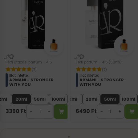
Férfi utazási parfüm – 415
Férfi parfüm – 415 (50ml)
(7)
(7)
Illat ihlette:
Illat ihlette:
ARMANI - STRONGER
ARMANI - STRONGER
WITH YOU
WITH YOU
2ml
20ml
50ml
100ml
2ml
20ml
50ml
100ml
3390
Ft
6490
Ft