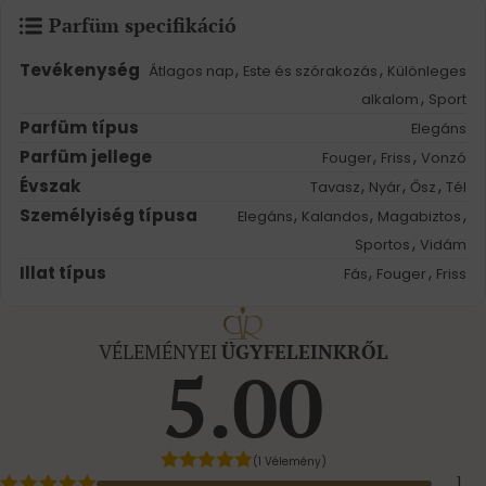
Parfüm specifikáció
Tevékenység
,
,
Átlagos nap
Este és szórakozás
Különleges
,
alkalom
Sport
Parfüm típus
Elegáns
Parfüm jellege
,
,
Fouger
Friss
Vonzó
Évszak
,
,
,
Tavasz
Nyár
Ősz
Tél
Személyiség típusa
,
,
,
Elegáns
Kalandos
Magabiztos
,
Sportos
Vidám
Illat típus
,
,
Fás
Fouger
Friss
VÉLEMÉNYEI
ÜGYFELEINKRŐL
5.00
(1 Vélemény)
1