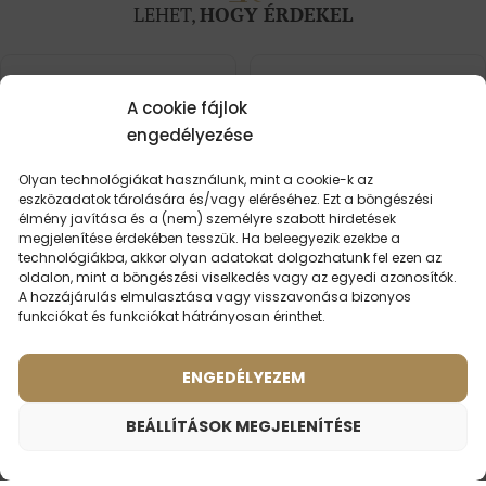
LEHET,
HOGY ÉRDEKEL
A cookie fájlok
engedélyezése
Olyan technológiákat használunk, mint a cookie-k az
eszközadatok tárolására és/vagy eléréséhez. Ezt a böngészési
élmény javítása és a (nem) személyre szabott hirdetések
megjelenítése érdekében tesszük. Ha beleegyezik ezekbe a
technológiákba, akkor olyan adatokat dolgozhatunk fel ezen az
oldalon, mint a böngészési viselkedés vagy az egyedi azonosítók.
A hozzájárulás elmulasztása vagy visszavonása bizonyos
funkciókat és funkciókat hátrányosan érinthet.
Női parfüm – 511 (50ml)
Férfi parfüm – 606 (50ml)
ENGEDÉLYEZEM
Illat ihlette:
(13)
HUGO BOSS - HUGO
Illat ihlette:
BVLGARI - OMNIA
BEÁLLÍTÁSOK MEGJELENÍTÉSE
CRYSTALLINE