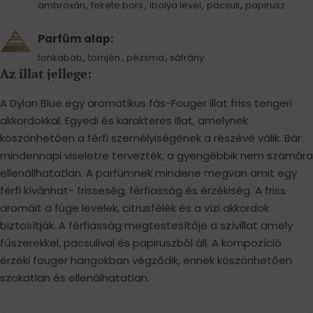
,
,
,
,
ambroxán
fekete bors
ibolya levél
pacsuli
papirusz
Parfüm alap:
,
,
,
tonkabab
tömjén
pézsma
sáfrány
Az illat jellege:
A Dylan Blue egy aromatikus fás-Fouger illat friss tengeri
akkordokkal. Egyedi és karakteres illat, amelynek
köszönhetően a férfi személyiségének a részévé válik. Bár
mindennapi viseletre tervezték, a gyengébbik nem számára
ellenállhatatlan. A parfümnek mindene megvan amit egy
férfi kívánhat- frisseség, férfiasság és érzékiség. A friss
aromáit a füge levelek, citrusfélék és a vízi akkordok
biztosítják. A férfiasság megtestesítője a szívillat amely
fűszerekkel, pacsulival és papiruszból áll. A kompozíció
érzéki fouger hangokban végződik, ennek köszönhetően
szokatlan és ellenálhatatlan.