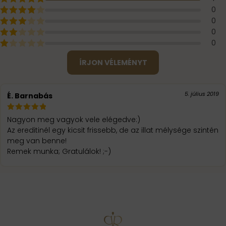
0
0
0
0
ÍRJON VÉLEMÉNYT
5. július 2019
É. Barnabás
Nagyon meg vagyok vele elégedve:)
Az ereditinél egy kicsit frissebb, de az illat mélysége szintén
meg van benne!
Remek munka; Gratulálok! ;-)