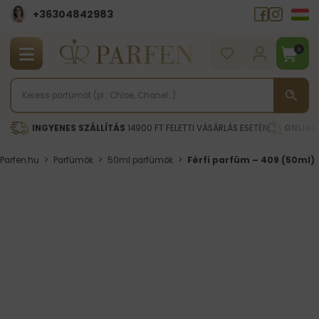
+36304842983
0
INGYENES SZÁLLÍTÁS
14900 FT FELETTI VÁSÁRLÁS ESETÉN
ONLINE
Parfen.hu
>
Parfümök
>
50ml parfümök
>
Férfi parfüm – 409 (50ml)