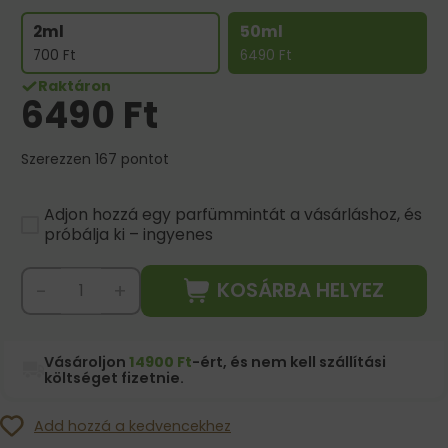
2ml
50ml
700
Ft
6490
Ft
Raktáron
6490
Ft
Szerezzen 167 pontot
Adjon hozzá egy parfümmintát a vásárláshoz, és
próbálja ki – ingyenes
KOSÁRBA HELYEZ
-
+
Vásároljon
14900 Ft
-ért, és nem kell szállítási
költséget fizetnie.
Add hozzá a kedvencekhez