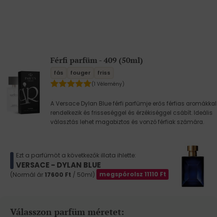
Férfi parfüm - 409 (50ml)
fás
fouger
friss
(1 Vélemény)
A Versace Dylan Blue férfi parfümje erős férfias aromákkal
rendelkezik és frisseséggel és érzékiséggel csábít. Ideális
választás lehet magabiztos és vonzó férfiak számára.
Ezt a parfümöt a következők illata ihlette:
VERSACE - DYLAN BLUE
(Normál ár
17600
Ft
/ 50ml)
megspórolsz
11110
Ft
Válasszon parfüm méretet: