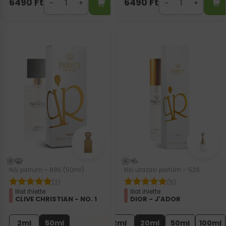
6490
Ft
6490
Ft
Női parfüm – 885 (50ml)
Női utazási parfüm – 526
(2)
(5)
Illat ihlette:
Illat ihlette:
CLIVE CHRISTIAN - NO. 1
DIOR - J'ADOR
2ml
50ml
2ml
20ml
50ml
100ml