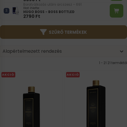
Borotválkozás utáni arcszesz – 691
Illat ihlette:
HUGO BOSS - BOSS BOTTLED
2790
Ft
SZŰRŐ TERMÉKEK
Product | Sorting
Sort content
Sort content
Alapértelmezett rendezés
1 - 21 21 terméktől
AKCIÓ
AKCIÓ