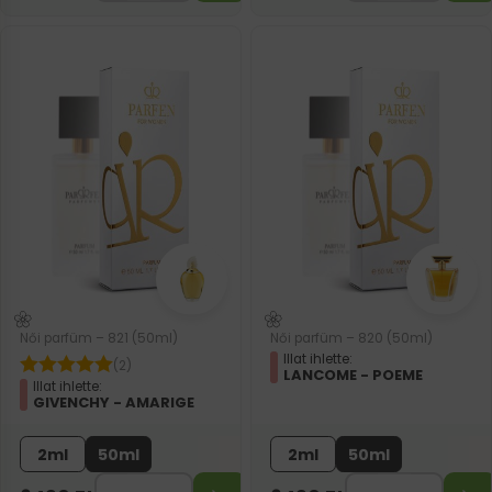
Női parfüm – 821 (50ml)
Női parfüm – 820 (50ml)
Illat ihlette:
(2)
LANCOME - POEME
Illat ihlette:
GIVENCHY - AMARIGE
2ml
50ml
2ml
50ml