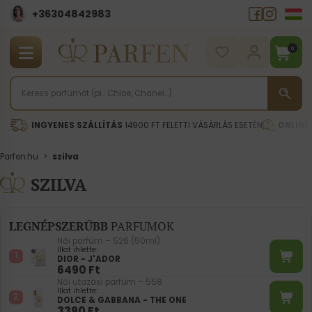
+36304842983
0
INGYENES SZÁLLÍTÁS
14900 FT FELETTI VÁSÁRLÁS ESETÉN
ONLINE
Parfen.hu
>
szilva
SZILVA
LEGNÉPSZERŰBB
PARFUMOK
Női parfüm – 526 (50ml)
Illat ihlette:
DIOR - J'ADOR
6490
Ft
Női utazási parfüm – 558
Illat ihlette:
DOLCE & GABBANA - THE ONE
3390
Ft