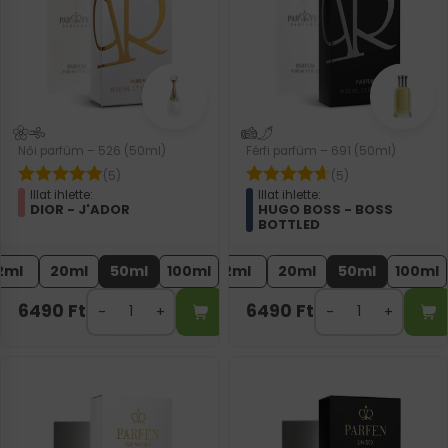
Női parfüm – 526 (50ml)
Férfi parfüm – 691 (50ml)
(5)
(5)
Illat ihlette:
Illat ihlette:
DIOR - J'ADOR
HUGO BOSS - BOSS
BOTTLED
2ml
20ml
50ml
100ml
2ml
20ml
50ml
100ml
6490
Ft
6490
Ft