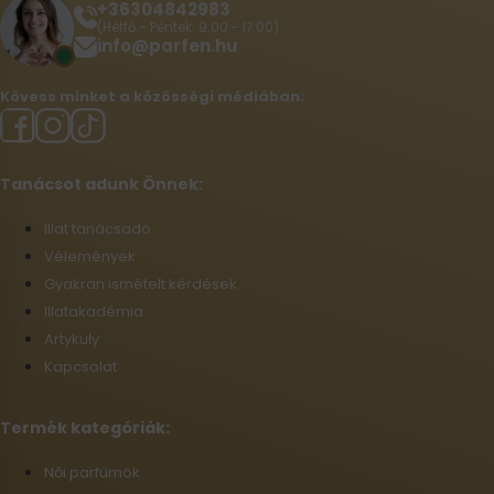
+36304842983
(Hétfő - Péntek: 9:00 - 17:00)
info@parfen.hu
Kövess minket a közösségi médiában:
Tanácsot adunk Önnek:
Illat tanácsadó
Vélemények
Gyakran ismételt kérdések
Illatakadémia
Artykuły
Kapcsolat
Termék kategóriák:
Női parfümök