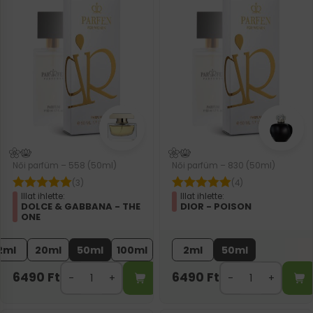
Női parfüm – 558 (50ml)
Női parfüm – 830 (50ml)
(3)
(4)
Illat ihlette:
Illat ihlette:
DOLCE & GABBANA - THE
DIOR - POISON
ONE
2ml
20ml
50ml
100ml
2ml
50ml
6490
Ft
6490
Ft