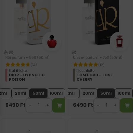
Női parfüm – 556 (50ml)
Unisex parfüm – 753 (50ml)
(14)
(12)
Illat ihlette:
Illat ihlette:
DIOR - HYPNOTIC
TOM FORD - LOST
POISON
CHERRY
2ml
20ml
50ml
100ml
2ml
20ml
50ml
100ml
6490
Ft
6490
Ft