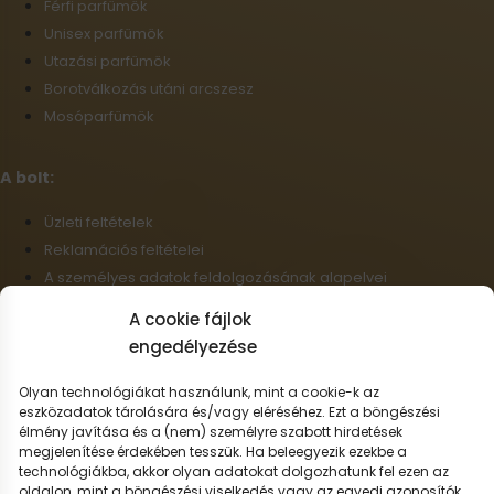
Férfi parfümök
Unisex parfümök
Utazási parfümök
Borotválkozás utáni arcszesz
Mosóparfümök
A bolt:
Üzleti feltételek
Reklamációs feltételei
A személyes adatok feldolgozásának alapelvei
Szállítási információk
A cookie fájlok
Cookie-fájlok
engedélyezése
Nagykereskedelem
Elállás a szerződéstől
Olyan technológiákat használunk, mint a cookie-k az
eszközadatok tárolására és/vagy eléréséhez. Ezt a böngészési
élmény javítása és a (nem) személyre szabott hirdetések
Magyar
megjelenítése érdekében tesszük. Ha beleegyezik ezekbe a
technológiákba, akkor olyan adatokat dolgozhatunk fel ezen az
Szállítási lehetőségek:
oldalon, mint a böngészési viselkedés vagy az egyedi azonosítók.