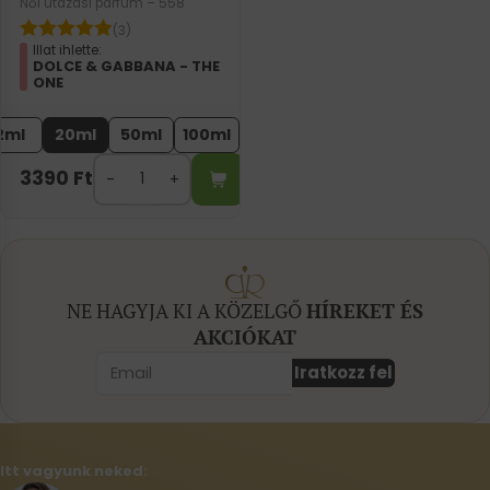
Női utazási parfüm – 558
(3)
Illat ihlette:
DOLCE & GABBANA - THE
ONE
2ml
20ml
50ml
100ml
3390
Ft
NE HAGYJA KI A KÖZELGŐ
HÍREKET ÉS
AKCIÓKAT
Iratkozz fel
Itt vagyunk neked: