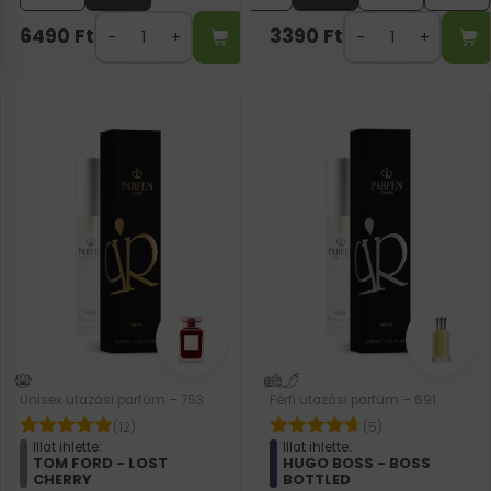
6490
Ft
3390
Ft
Unisex utazási parfüm – 753
Férfi utazási parfüm – 691
(12)
(5)
Illat ihlette:
Illat ihlette:
TOM FORD - LOST
HUGO BOSS - BOSS
CHERRY
BOTTLED