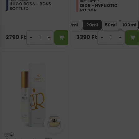
Illat ihlette:
HUGO BOSS - BOSS
DIOR - HYPNOTIC
BOTTLED
POISON
2ml
20ml
50ml
100ml
2790
Ft
3390
Ft