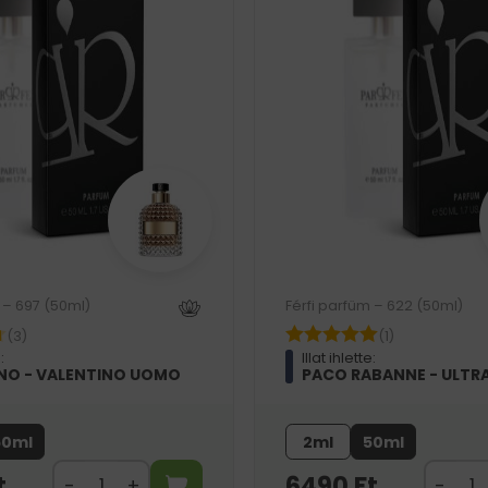
 – 697 (50ml)
Férfi parfüm – 622 (50ml)
(3)
(1)
:
Illat ihlette:
NO - VALENTINO UOMO
PACO RABANNE - ULTR
50ml
2ml
50ml
t
6490
Ft