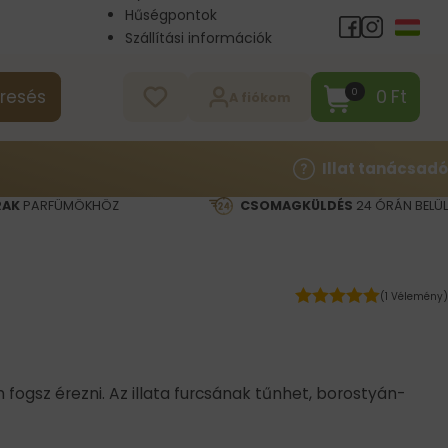
Hűségpontok
Szállítási információk
Nagykereskedelem
Kapcsolat
0
Ft
0
resés
A fiókom
Illat tanácsadó
RAK
PARFÜMÖKHÖZ
CSOMAGKÜLDÉS
24 ÓRÁN BELÜL
(1 Vélemény)
 fogsz érezni. Az illata furcsának tűnhet, borostyán-