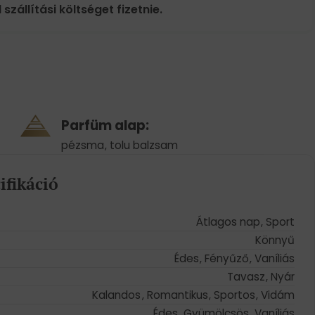
 szállítási költséget fizetnie.
Parfüm alap:
pézsma
,
tolu balzsam
ifikáció
Átlagos nap
,
Sport
Könnyű
Édes
,
Fényűző
,
Vaníliás
Tavasz
,
Nyár
Kalandos
,
Romantikus
,
Sportos
,
Vidám
Édes
,
Gyümölcsös
,
Vaníliás