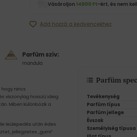
Vásároljon
14900 Ft
-ért, és nem kell
Add hozzá a kedvencekhez
Parfüm szív:
mandula
Parfüm spec
, hogy nincs
Tevékenység
 viszonylag hosszú ideig
után. Miben különbözik a
Parfüm típus
Parfüm jellege
Évszak
 de leülepedés után édes
Személyiség típusa
ztet, jellegzetes „gumi“
Illat típus