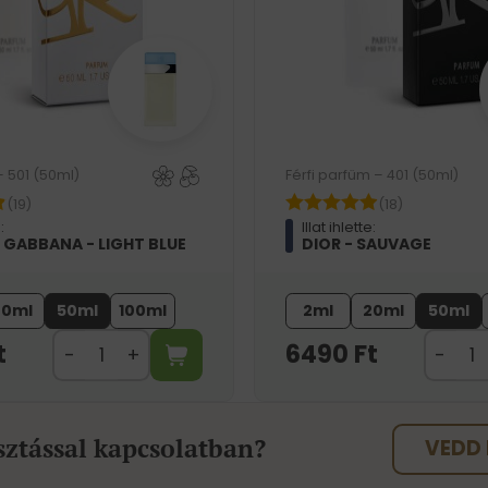
– 501 (50ml)
Férfi parfüm – 401 (50ml)
(19)
(18)
:
Illat ihlette:
 GABBANA - LIGHT BLUE
DIOR - SAUVAGE
20ml
50ml
100ml
2ml
20ml
50ml
t
6490
Ft
sztással kapcsolatban?
VEDD 