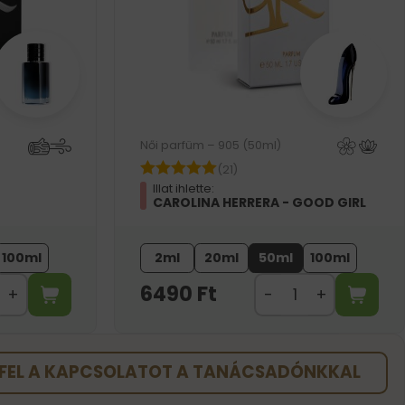
Női parfüm – 905 (50ml)
(21)
Illat ihlette:
CAROLINA HERRERA - GOOD GIRL
100ml
2ml
20ml
50ml
100ml
6490
Ft
FEL A KAPCSOLATOT A TANÁCSADÓNKKAL