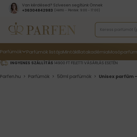
Van kérdésed? Szívesen segítünk Önnek
+36304842983
(Hétfő - Péntek: 9:00 - 17:00)
Parfümök
Parfümök listája
Minták
Illatakadémia
Mosóparfüm
INGYENES SZÁLLÍTÁS
14900 FT FELETTI VÁSÁRLÁS ESETÉN
Parfen.hu
>
Parfümök
>
50ml parfümök
>
Unisex parfüm –