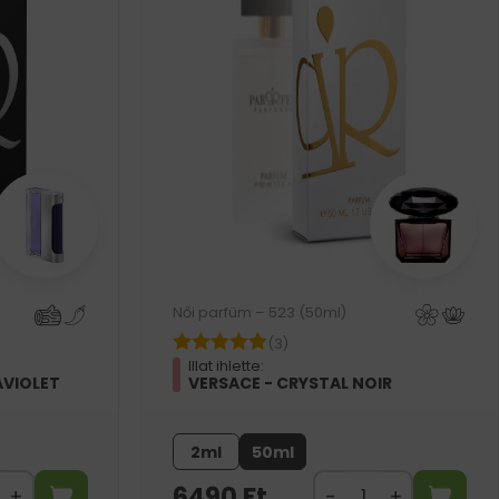
Női parfüm – 523 (50ml)
(3)
Illat ihlette:
AVIOLET
VERSACE - CRYSTAL NOIR
2ml
50ml
6490
Ft