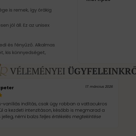
ége is remek, így órákig
en jól áll. Ez az unisex
yedi és fényűző. Alkalmas
ét, kis könnyedséget,
VÉLEMÉNYEI
ÜGYFELEINKR
17. március 2026
zpeter
s-vaníliás indítás, csak úgy robban a vattacukros
is jelleg, némi balzs
Teljes értékelés megtekintése