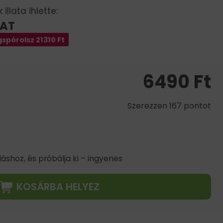
illata ihlette:
LAT
spórolsz
21310
Ft
6490
Ft
Szerezzen 167 pontot
shoz, és próbálja ki – ingyenes
KOSÁRBA HELYEZ