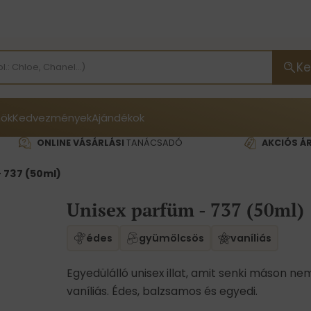
Ke
ök
Kedvezmények
Ajándékok
ONLINE VÁSÁRLÁSI
TANÁCSADÓ
AKCIÓS Á
 737 (50ml)
Unisex parfüm - 737 (50ml)
édes
gyümölcsös
vaníliás
Egyedülálló unisex illat, amit senki máson nem
vaníliás. Édes, balzsamos és egyedi.