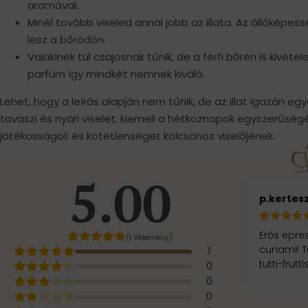
aromával.
Minél tovább viseled annál jobb az illata. Az állóképess
lesz a bőrödön.
Valakinek túl csajosnak tűnik, de a férfi bőrén is kivételes
parfüm így mindkét nemnek kiváló.
Lehet, hogy a leírás alapján nem tűnik, de az illat igazán eg
tavaszi és nyári viselet, kiemeli a hétköznapok egyszerűség
játékosságot és kötetlenséget kölcsönöz viselőjének.
5.00
p.kertes
Erős epre
(1 Vélemény)
cunami! Túl a kezdeti intenzitáson, később is megmarad a
1
tutti-frutt
0
0
0