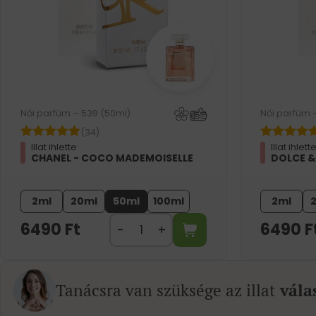
Női parfüm – 539 (50ml)
Női parfüm 
(34)
Illat ihlette:
Illat ihlette
CHANEL - COCO MADEMOISELLE
DOLCE &
2ml
20ml
50ml
100ml
2ml
6490
Ft
6490
F
Tanácsra van szüksége az illat
vála