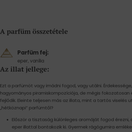
A parfüm összetétele
Parfüm fej:
eper
,
vanília
Az illat jellege:
Ezt a parfümöt vagy imádni fogod, vagy utálni. Érdekessége
hagyományos piramiskompozíciója, de mégis fokozatosan és
fejlődik. Eleinte teljesen más az illata, mint a tartós viselés 
„hétköznapi“ parfümtől?
Először a tisztaság különleges aromáját fogod érezni,
eper illattal bontakozik ki. Gyermek rágógumira emléke