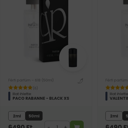
Férfi parfüm – 618 (50ml)
Férfi parfüm
(6)
Illat ihlette:
Illat ihlette
PACO RABANNE - BLACK XS
VALENTI
2ml
50ml
2ml
6490
Ft
6490
F