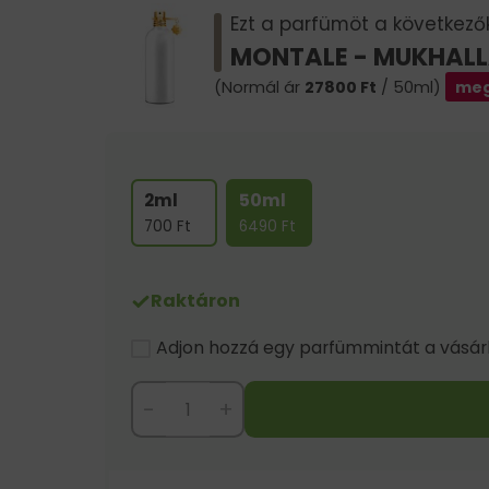
Ezt a parfümöt a következők 
MONTALE - MUKHAL
(Normál ár
27800
Ft
/ 50ml)
meg
2ml
50ml
700
Ft
6490
Ft
Raktáron
Adjon hozzá egy parfümmintát a vásárlá
-
+