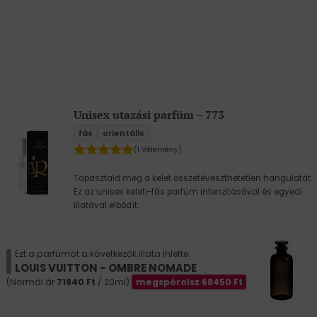
Unisex utazási parfüm – 773
fás
orientális
(1 Vélemény)
Tapasztald meg a kelet összetéveszthetetlen hangulatát.
Ez az unisex keleti-fás parfüm intenzitásával és egyedi
illatával elbódít.
Ezt a parfümöt a következők illata ihlette:
LOUIS VUITTON - OMBRE NOMADE
(Normál ár
71840
Ft
/ 20ml)
megspórolsz
68450
Ft