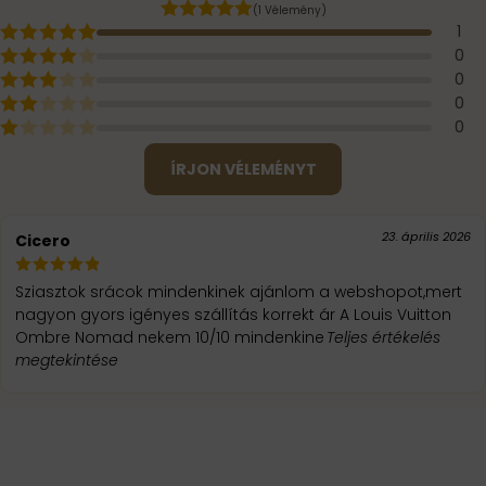
(1 Vélemény)
1
0
0
0
0
ÍRJON VÉLEMÉNYT
23. április 2026
Cicero
Sziasztok srácok mindenkinek ajánlom a webshopot,mert
nagyon gyors igényes szállítás korrekt ár A Louis Vuitton
Ombre Nomad nekem 10/10 mindenkine
Teljes értékelés
megtekintése