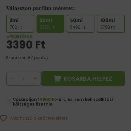
Válasszon parfüm méretet:
2ml
20ml
50ml
100ml
700
Ft
3390
Ft
6490
Ft
9790
Ft
Raktáron
3390
Ft
Szerezzen 87 pontot
KOSÁRBA HELYEZ
-
+
Vásároljon
14900 Ft
-ért, és nem kell szállítási
költséget fizetnie.
Add hozzá a kedvencekhez