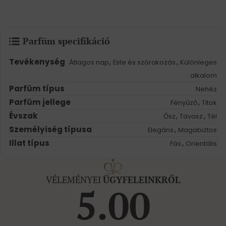
Parfüm specifikáció
Tevékenység
,
,
Átlagos nap
Este és szórakozás
Különleges
alkalom
Parfüm típus
Nehéz
Parfüm jellege
,
Fényűző
Titok
Évszak
,
,
Ősz
Tavasz
Tél
Személyiség típusa
,
Elegáns
Magabiztos
Illat típus
,
Fás
Orientális
VÉLEMÉNYEI
ÜGYFELEINKRŐL
5.00