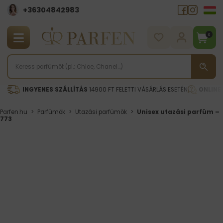
+36304842983
0
INGYENES SZÁLLÍTÁS
14900 FT FELETTI VÁSÁRLÁS ESETÉN
ONLINE
Parfen.hu
>
Parfümök
>
Utazási parfümök
>
Unisex utazási parfüm –
773