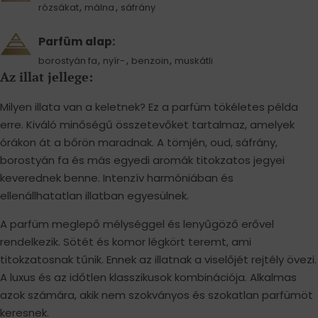
,
,
rózsákat
málna
sáfrány
Parfüm alap:
,
,
,
borostyán fa
nyír-
benzoin
muskátli
Az illat jellege:
Milyen illata van a keletnek? Ez a parfüm tökéletes példa
erre. Kiváló minőségű összetevőket tartalmaz, amelyek
órákon át a bőrön maradnak. A tömjén, oud, sáfrány,
borostyán fa és más egyedi aromák titokzatos jegyei
keverednek benne. Intenzív harmóniában és
ellenállhatatlan illatban egyesülnek.
A parfüm meglepő mélységgel és lenyűgöző erővel
rendelkezik. Sötét és komor légkört teremt, ami
titokzatosnak tűnik. Ennek az illatnak a viselőjét rejtély övezi.
A luxus és az időtlen klasszikusok kombinációja. Alkalmas
azok számára, akik nem szokványos és szokatlan parfümöt
keresnek.