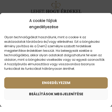
LEHET,
HOGY ÉRDEKEL
A cookie fájlok
engedélyezése
Olyan technológiákat használunk, mint a cookie-k az
eszközadatok tárolására és/vagy eléréséhez. Ezt a böngészési
élmény javítása és a (nem) személyre szabott hirdetések
megjelenítése érdekében tesszük. Ha beleegyezik ezekbe a
technológiákba, akkor olyan adatokat dolgozhatunk fel ezen az
oldalon, mint a böngészési viselkedés vagy az egyedi azonosítók.
A hozzájárulás elmulasztása vagy visszavonása bizonyos
funkciókat és funkciókat hátrányosan érinthet.
ENGEDÉLYEZEM
Női parfüm – 501 (50ml)
Férfi parfüm – 697 (50ml)
BEÁLLÍTÁSOK MEGJELENÍTÉSE
(19)
(3)
Illat ihlette:
Illat ihlette:
DOLCE & GABBANA -
VALENTINO - VALENTINO
LIGHT BLUE
UOMO
Unisex utazási parfüm – 773