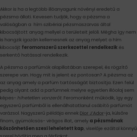
Akkor is ha a legtöbb illóanyagunk növényi eredetű a
pézsma állati. Kevesen tudják, hogy a pézsma a
valóságban a hím szibériai pézsmaszarvas által
kibocsájtott anyag mellyel a területeit jelöli. Mégha így nem
is hangzik igazán kellemesnek az anyag melyet a hím
kibocsájt
feromonszerű szerkezettel rendelkezik
és
serkentő hatással rendelkezik.
A pézsma a parfümök alapillatában szerepel, és rögzítő
szerepe van. Hogy mit is jelent ez pontosan? A pézsma az
az anyag amely a parfüm tartósságát biztosítja. Ezen felül
pedig olyant add a parfümnek melyre egyetlen illóolaj sem
képes-
hihetetlen vonzerőt
. Feromonként működik, így egy
egyszerű parfümből is ellenálhatatlanul csábító parfümöt
varázsol. Nagyszerű példája ennek
Dior J’Ador
-ja, külsőre
finom, gyümölcsös- virágos illat, amely
a pézsmának
köszönhetően szexi leheletett kap
, viselője ezáltal könnyű
szerel hódítja meg a férfiakat.