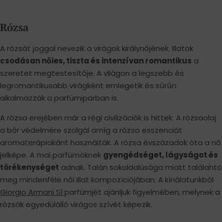
Rózsa
A rózsát joggal nevezik a virágok királynőjének. Illatok
csodásan nőies, tiszta és intenzívan romantikus
a
szeretet megtestesítője. A világon a legszebb és
legromantikusabb virágként emlegetik és sűrűn
alkalmazzák a parfümiparban is.
A rózsa erejében már a régi civilizációk is hittek. A rózsaolaj
a bőr védelmére szolgál amíg a rózsa esszenciát
aromaterápiakánt használták. A rózsa évszázadok óta a nő
jelképe. A mai parfümöknek
gyengédséget, lágyságot és
törékenységet
adnak. Talán sokoldalúsága miatt találahtó
meg mindenféle női illat kompozíciójában. A kínálatunkból
Giorgio Armani Sí
parfümjét ajánljuk figyelmében, melynek a
rózsák egyedülálló virágos szívét képezik.