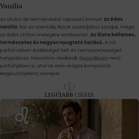
Vanília
Az utolsó de nem kevésbé népszerű kivonat
az édes
vanília
. Bár az orientális illatok családjához soroljuk, mégis
az édes otthon melegére emlékeztet.
Az illata kellemes,
természetes és nagyon nyugtató hatású.
A női
parfümökben érzékiséget kelt és természetességet
hangsúlyozz. Hasonlóan viselkedik
Gucci Bloom
nevű
parfümjében is, ahol az erős virágos kompozíció
kiegészítőjeként szerepel.
LEGÚJABB
CIKKEK