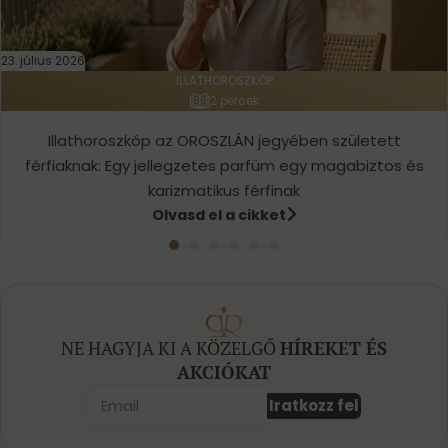
23. július 2026
ILLATHOROSZKÓP
2 percek
Illathoroszkóp az OROSZLÁN jegyében született
férfiaknak: Egy jellegzetes parfüm egy magabiztos és
karizmatikus férfinak
Olvasd el a cikket
NE HAGYJA KI A KÖZELGŐ
HÍREKET ÉS
AKCIÓKAT
Iratkozz fel