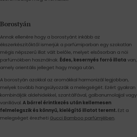
Borostyán
Annak ellenére hogy a borostyánt inkább az
ékszerkészítőktől ismerjük a parfümiparban egy szokatlan
mégis népszerű illat vált belőle, melyet elsősorban a nöi
parfümökben használnak.
Édes, kesernyés forró illata
van,
amely orientális jelleget hagy maga után.
A borostyán azokkal az aromákkal harmonizál legjobban,
melyek tovább hangsúlyozzák a melegségét. Ezért gyakran
kombinálják aldehidekkel, szantálfával, galbanumolajjal vagy
vaníliával.
A bőrrel érintkezés után kellemesen
felmelegszik és könnyű, kielégítő illatot teremt.
Ezt a
melegséget érezheti
Gucci Bamboo parfümjében
.