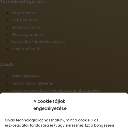
Termék kategóriák:
Női parfümök
Férfi parfümök
Unisex parfümök
Utazási parfümök
Borotválkozás utáni arcszesz
Mosóparfümök
A bolt:
Üzleti feltételek
Reklamációs feltételei
A személyes adatok feldolgozásának alapelvei
Szállítási információk
A cookie fájlok
Cookie-fájlok
engedélyezése
Nagykereskedelem
Elállás a szerződéstől
Olyan technológiákat használunk, mint a cookie-k az
eszközadatok tárolására és/vagy eléréséhez. Ezt a böngészési