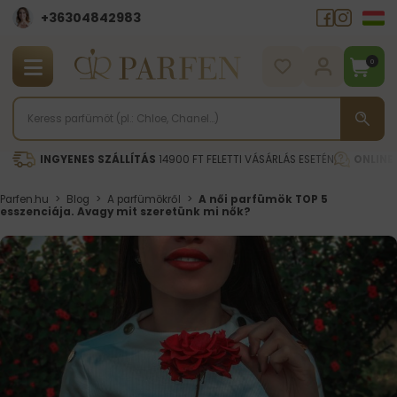
+36304842983
0
INGYENES SZÁLLÍTÁS
14900 FT FELETTI VÁSÁRLÁS ESETÉN
ONLINE
Parfen.hu
>
Blog
>
A parfümökről
>
A női parfümök TOP 5
esszenciája. Avagy mit szeretünk mi nők?