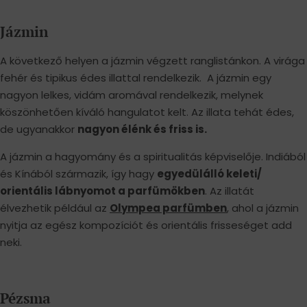
Jázmin
A következő helyen a jázmin végzett ranglistánkon. A virága
fehér és tipikus édes illattal rendelkezik. A jázmin egy
nagyon lelkes, vidám aromával rendelkezik, melynek
köszönhetően kíváló hangulatot kelt. Az illata tehát édes,
de ugyanakkor
nagyon élénk és friss is.
A jázmin a hagyomány és a spiritualitás képviselője. Indiából
és Kínából származik, így hagy
egyedülálló keleti/
orientális lábnyomot a parfümökben
. Az illatát
élvezhetik például az
Olympea parfümben
, ahol a jázmin
nyitja az egész kompozíciót és orientális frisseséget add
neki.
Pézsma