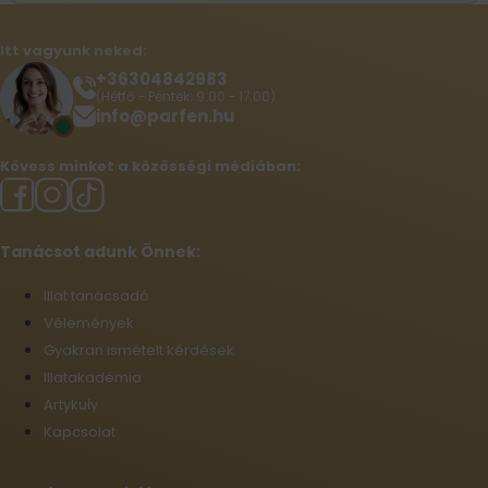
Itt vagyunk neked:
+36304842983
(Hétfő - Péntek: 9:00 - 17:00)
info@parfen.hu
Kövess minket a közösségi médiában:
Tanácsot adunk Önnek:
Illat tanácsadó
Vélemények
Gyakran ismételt kérdések
Illatakadémia
Artykuły
Kapcsolat