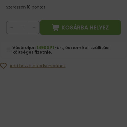
Szerezzen 18 pontot
KOSÁRBA HELYEZ
-
+
Vásároljon
14900 Ft
-ért, és nem kell szállítási
költséget fizetnie.
Add hozzá a kedvencekhez