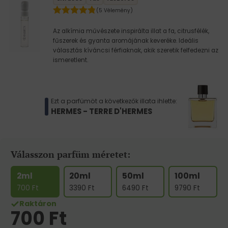
(5 Vélemény)
Az alkímia művészete inspirálta illat a fa, citrusfélék,
fűszerek és gyanta aromájának keveréke. Ideális
választás kíváncsi férfiaknak, akik szeretik felfedezni az
ismeretlent.
Ezt a parfümöt a következők illata ihlette:
HERMES - TERRE D'HERMES
Válasszon parfüm méretet:
2ml
20ml
50ml
100ml
700
Ft
3390
Ft
6490
Ft
9790
Ft
Raktáron
700
Ft