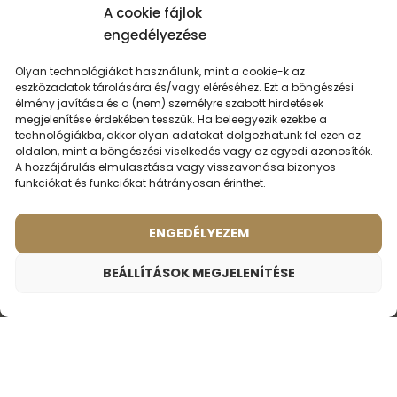
A cookie fájlok
engedélyezése
15. december 2024
Visztra Györgyné
Olyan technológiákat használunk, mint a cookie-k az
Nagyon finom illat. A férjem és a fiam is szereti.
eszközadatok tárolására és/vagy eléréséhez. Ezt a böngészési
élmény javítása és a (nem) személyre szabott hirdetések
megjelenítése érdekében tesszük. Ha beleegyezik ezekbe a
22. július 2024
Gábor
technológiákba, akkor olyan adatokat dolgozhatunk fel ezen az
oldalon, mint a böngészési viselkedés vagy az egyedi azonosítók.
A hozzájárulás elmulasztása vagy visszavonása bizonyos
A TERRE D'HERMES-re tökéletesen emlékeztet.
funkciókat és funkciókat hátrányosan érinthet.
Erdei fa és levéltakaró illatára emlékeztet.
Tartós, kellemes, frissítő.
ENGEDÉLYEZEM
2. március 2020
Tóth László
BEÁLLÍTÁSOK MEGJELENÍTÉSE
Nagyon jó! Nekem bevált különleges, tényleg tartós. Nem
Férfi parfüm – 613 (2ml minta)
belélegezhetetlenül nehéz, hanem könnyű felszabadító
700
Ft
Illat ihlette:
illat.
HERMES - TERRE D'HERMES