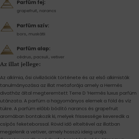
Parfüm fej:
,
grapefruit
narancs
Parfüm szív:
,
bors
muskátli
Parfüm alap:
,
,
cédrus
pacsuli
vetiver
Az illat jellege:
Az alkímia, ősi civilizációk története és az első alkimisták
tanulmányozása az illat metaforája amely a Hermés
divatház által megteremtett Terre D ’Hermés luxus parfüm
utánzata. A parfüm a hagyományos elemek a föld és víz
tükre. A parfüm előbb bódító narancs és grapefruit
aromában bontakozik ki, melyek frissessége keveredik a
csípős feketeborssal. Rövid idő elteltével az illatban
megjelenik a vetiver, amely hosszú ideig uralja.