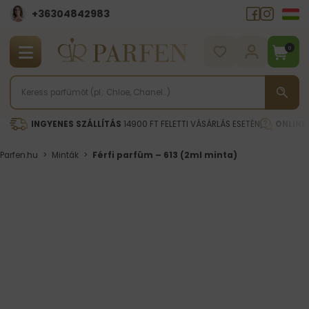
+36304842983
0
INGYENES SZÁLLÍTÁS
14900 FT FELETTI VÁSÁRLÁS ESETÉN
ONLINE
Parfen.hu
>
Minták
>
Férfi parfüm – 613 (2ml minta)