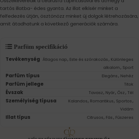
Összekeveredik a cédrusfa tapintásával és átmegy a
tartós illatba- édes gyanta. Az illat elkísér minket a
felfedezés útján, ösztönözz minket új dolgok létrehozására,
amit átadhatunk a következő generációk számára.
Parfüm specifikáció
Tevékenység
,
,
Átlagos nap
Este és szórakozás
Különleges
,
alkalom
Sport
Parfüm típus
,
Elegáns
Nehéz
Parfüm jellege
Titok
Évszak
,
,
,
Tavasz
Nyár
Ősz
Tél
Személyiség típusa
,
,
,
Kalandos
Romantikus
Sportos
Vidám
Illat típus
,
,
Citrusos
Fás
Fűszeres