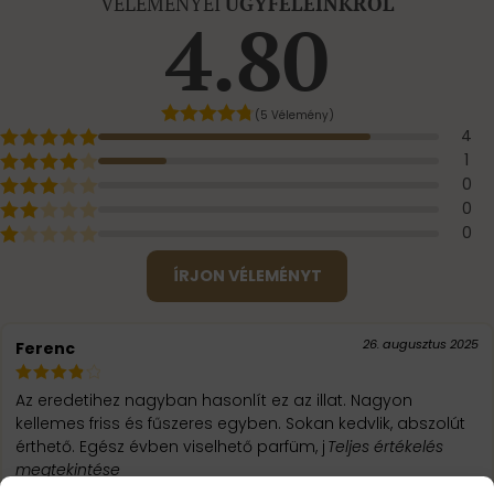
VÉLEMÉNYEI
ÜGYFELEINKRŐL
4.80
(5 Vélemény)
4
1
0
0
0
ÍRJON VÉLEMÉNYT
26. augusztus 2025
Ferenc
Az eredetihez nagyban hasonlít ez az illat. Nagyon
kellemes friss és fűszeres egyben. Sokan kedvlik, abszolút
érthető. Egész évben viselhető parfüm, j
Teljes értékelés
megtekintése