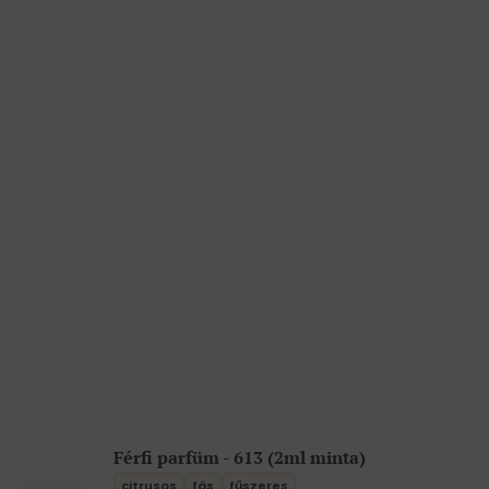
Férfi parfüm - 613 (2ml minta)
citrusos
fás
fűszeres