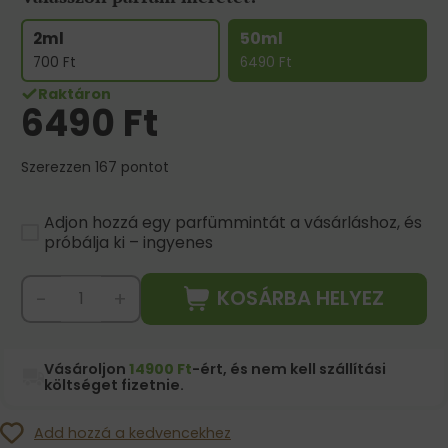
2ml
50ml
700
Ft
6490
Ft
Raktáron
6490
Ft
Szerezzen 167 pontot
Adjon hozzá egy parfümmintát a vásárláshoz, és
próbálja ki – ingyenes
KOSÁRBA HELYEZ
-
+
Vásároljon
14900 Ft
-ért, és nem kell szállítási
költséget fizetnie.
Add hozzá a kedvencekhez