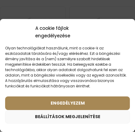
A cookie fájlok
engedélyezése
Olyan technológiákat használunk, mint a cookie-k az
eszközadatok tárolására és/vagy eléréséhez. Ezt a böngészési
élmény javítása és a (nem) személyre szabott hirdetések
megjelenítése érdekében tesszük. Ha beleegyezik ezekbe a
technológiákba, akkor olyan adatokat dolgozhatunk fel ezen az
oldalon, mint a böngészési viselkedés vagy az egyedi azonosítók.
A hozzájárulás elmulasztása vagy visszavonása bizonyos
funkciókat és funkciókat hátrányosan érinthet.
Női parfüm – 523 (50ml)
Női parfüm – 530 (50ml)
(3)
(7)
ENGEDÉLYEZEM
Illat ihlette:
Illat ihlette:
VERSACE - CRYSTAL
PACO RABANNE - LADY
NOIR
MILLION
BEÁLLÍTÁSOK MEGJELENÍTÉSE
2ml
50ml
2ml
20ml
50ml
100ml