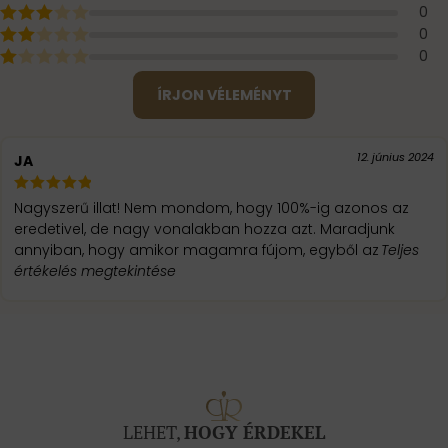
0
0
0
ÍRJON VÉLEMÉNYT
12. június 2024
JA
Nagyszerű illat! Nem mondom, hogy 100%-ig azonos az
eredetivel, de nagy vonalakban hozza azt. Maradjunk
annyiban, hogy amikor magamra fújom, egyből az
Teljes
értékelés megtekintése
LEHET,
HOGY ÉRDEKEL