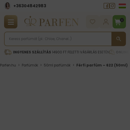
+36304842983
0
INGYENES SZÁLLÍTÁS
14900 FT FELETTI VÁSÁRLÁS ESETÉN
ONLINE
Parfen.hu
>
Parfümök
>
50ml parfümök
>
Férfi parfüm – 622 (50ml)