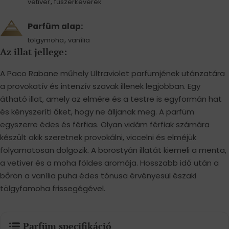
,
vetiver
fűszerkeverék
Parfüm alap:
,
tölgymoha
vanília
Az illat jellege:
A Paco Rabane műhely Ultraviolet parfümjének utánzatára
a provokatív és intenzív szavak illenek legjobban. Egy
átható illat, amely az elmére és a testre is egyformán hat
és kényszeríti őket, hogy ne álljanak meg. A parfüm
egyszerre édes és férfias. Olyan vidám férfiak számára
készült akik szeretnek provokálni, viccelni és elméjük
folyamatosan dolgozik. A borostyán illatát kiemeli a menta,
a vetiver és a moha földes aromája. Hosszabb idő után a
bőrön a vanília puha édes tónusa érvényesül északi
tölgyfamoha frissegégével.
Parfüm specifikáció