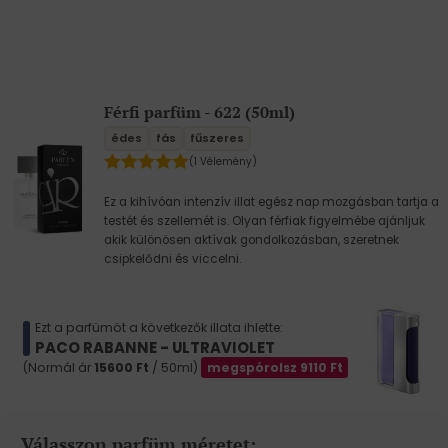
Férfi parfüm - 622 (50ml)
édes
fás
fűszeres
(1 Vélemény)
Ez a kihívóan intenzív illat egész nap mozgásban tartja a
testét és szellemét is. Olyan férfiak figyelmébe ajánljuk
akik különösen aktívak gondolkozásban, szeretnek
csipkelődni és viccelni.
Ezt a parfümöt a következők illata ihlette:
PACO RABANNE - ULTRAVIOLET
(Normál ár
15600
Ft
/ 50ml)
megspórolsz
9110
Ft
Válasszon parfüm méretet: