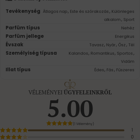
Tevékenység
,
,
Átlagos nap
Este és szórakozás
Különleges
,
alkalom
Sport
Parfüm típus
Nehéz
Parfüm jellege
Energikus
Évszak
,
,
,
Tavasz
Nyár
Ősz
Tél
Személyiség típusa
,
,
,
Kalandos
Romantikus
Sportos
Vidám
Illat típus
,
,
Édes
Fás
Fűszeres
VÉLEMÉNYEI
ÜGYFELEINKRŐL
5.00
(1 Vélemény)
1
0