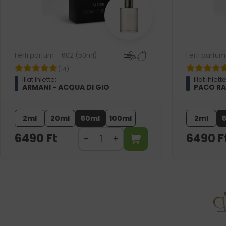
Férfi parfüm – 602 (50ml)
Férfi parfüm
(14)
Illat ihlette:
Illat ihlette
ARMANI - ACQUA DI GIO
PACO RA
2ml
20ml
50ml
100ml
2ml
6490
Ft
6490
F