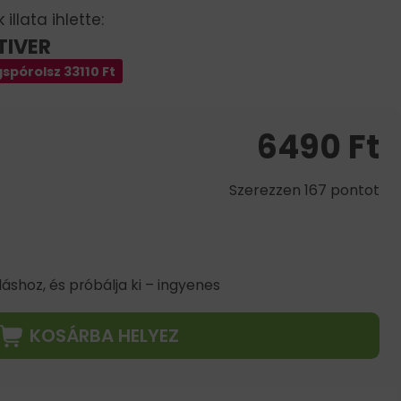
illata ihlette:
TIVER
spórolsz
33110
Ft
6490
Ft
Szerezzen 167 pontot
shoz, és próbálja ki – ingyenes
KOSÁRBA HELYEZ