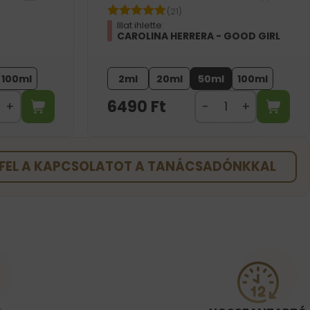
(21)
Illat ihlette:
CAROLINA HERRERA - GOOD GIRL
100ml
2ml
20ml
50ml
100ml
6490
Ft
FEL A KAPCSOLATOT A TANÁCSADÓNKKAL