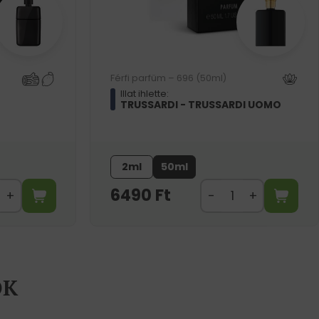
Férfi parfüm – 696 (50ml)
Illat ihlette:
TRUSSARDI - TRUSSARDI UOMO
2ml
50ml
6490
Ft
ÖK