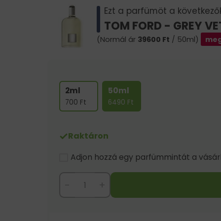
Ezt a parfümöt a következők 
TOM FORD - GREY VE
(Normál ár
39600
Ft
/ 50ml)
meg
2ml
50ml
700
Ft
6490
Ft
Raktáron
Adjon hozzá egy parfümmintát a vásárlá
-
+