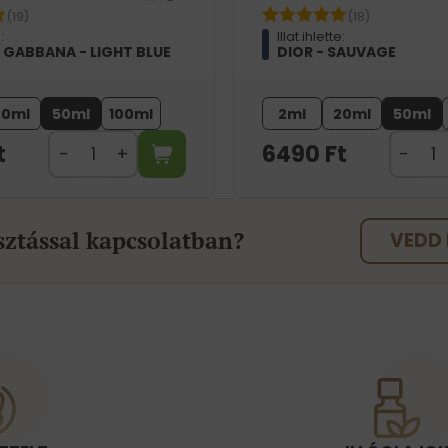
(19)
(18)
:
Illat ihlette:
 GABBANA - LIGHT BLUE
DIOR - SAUVAGE
20ml
50ml
100ml
2ml
20ml
50ml
t
6490
Ft
sztással kapcsolatban?
VEDD 