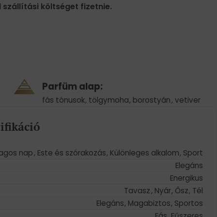
 szállítási költséget fizetnie.
Parfüm alap:
fás tónusok
,
tölgymoha
,
borostyán
,
vetiver
ifikáció
lagos nap
,
Este és szórakozás
,
Különleges alkalom
,
Sport
Elegáns
Energikus
Tavasz
,
Nyár
,
Ősz
,
Tél
Elegáns
,
Magabiztos
,
Sportos
Fás
,
Fűszeres