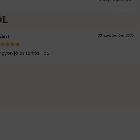
ŐL
20. szeptember 2025
lint
gyon jó es tartós illat.