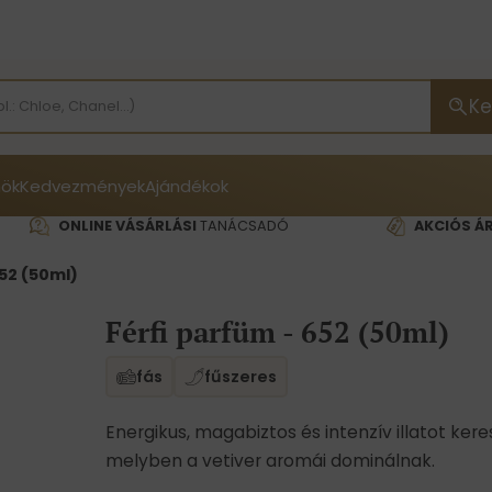
Ke
ök
Kedvezmények
Ajándékok
ONLINE VÁSÁRLÁSI
TANÁCSADÓ
AKCIÓS Á
652 (50ml)
Férfi parfüm - 652 (50ml)
fás
fűszeres
Energikus, magabiztos és intenzív illatot ke
melyben a vetiver aromái dominálnak.