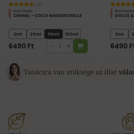
(34)
Illat ihlette:
Illat ihlette
CHANEL - COCO MADEMOISELLE
DOLCE &
2ml
20ml
50ml
100ml
2ml
6490
Ft
6490
F
Tanácsra van szüksége az illat
vála