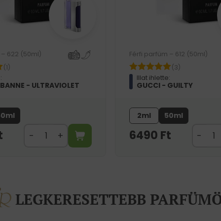
 – 622 (50ml)
Férfi parfüm – 612 (50ml)
(1)
(3)
:
Illat ihlette:
BANNE - ULTRAVIOLET
GUCCI - GUILTY
50ml
2ml
50ml
t
6490
Ft
LEGKERESETTEBB PARFÜM