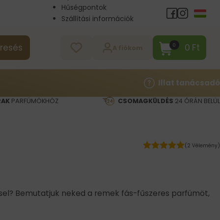
Hűségpontok
Szállítási információk
Nagykereskedelem
Kapcsolat
0
Ft
0
resés
A fiókom
Illat tanácsadó
RAK
PARFÜMÖKHÖZ
CSOMAGKÜLDÉS
24 ÓRÁN BELÜL
(2 Vélemény)
resel? Bemutatjuk neked a remek fás-fűszeres parfümöt,