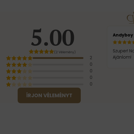
5.00
Andyboy
Szuper! N
(2 Vélemény)
Ajánlom!
2
0
0
0
0
ÍRJON VÉLEMÉNYT