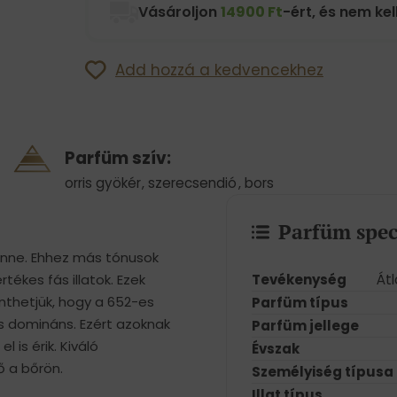
Vásároljon
14900 Ft
-ért, és nem kell
Add hozzá a kedvencekhez
Parfüm szív:
orris gyökér
,
szerecsendió
,
bors
Parfüm spec
benne. Ehhez más tónusok
Tevékenység
Át
rtékes fás illatok. Ezek
enthetjük, hogy a 652-es
Parfüm típus
és domináns. Ezért azoknak
Parfüm jellege
l is érik. Kiváló
Évszak
ő a bőrön.
Személyiség típusa
Illat típus