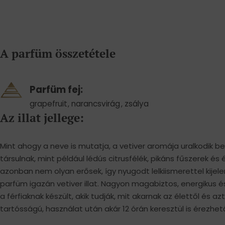
A parfüm összetétele
Parfüm fej:
grapefruit
,
narancsvirág
,
zsálya
Az illat jellege:
Mint ahogy a neve is mutatja, a vetiver aromája uralkodik 
társulnak, mint például lédús citrusfélék, pikáns fűszerek és é
azonban nem olyan erősek, így nyugodt lelkiismerettel kijel
parfüm igazán vetiver illat. Nagyon magabiztos, energikus 
a férfiaknak készült, akik tudják, mit akarnak az élettől és azt e
tartósságú, használat után akár 12 órán keresztül is érezhet