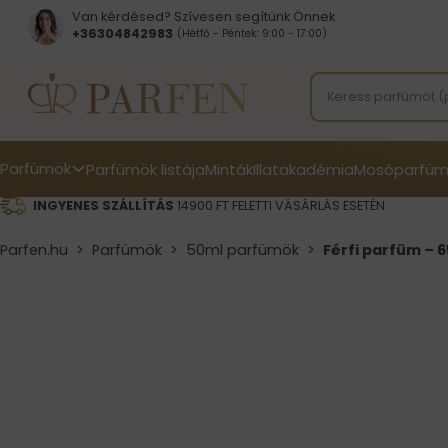
Van kérdésed? Szívesen segítünk Önnek
+36304842983
(Hétfő - Péntek: 9:00 - 17:00)
Parfümök
Parfümök listája
Minták
Illatakadémia
Mosóparfüm
INGYENES SZÁLLÍTÁS
14900 FT FELETTI VÁSÁRLÁS ESETÉN
Parfen.hu
>
Parfümök
>
50ml parfümök
>
Férfi parfüm – 