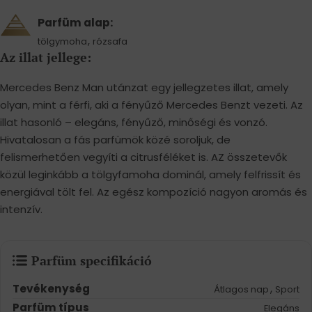
Parfüm alap:
,
tölgymoha
rózsafa
Az illat jellege:
Mercedes Benz Man utánzat egy jellegzetes illat, amely
olyan, mint a férfi, aki a fényűző Mercedes Benzt vezeti. Az
illat hasonló – elegáns, fényűző, minőségi és vonzó.
Hivatalosan a fás parfümök közé soroljuk, de
felismerhetően vegyíti a citrusféléket is. AZ összetevők
közül leginkább a tölgyfamoha dominál, amely felfrissít és
energiával tölt fel. Az egész kompozíció nagyon aromás és
intenzív.
Parfüm specifikáció
Tevékenység
,
Átlagos nap
Sport
Parfüm típus
Elegáns