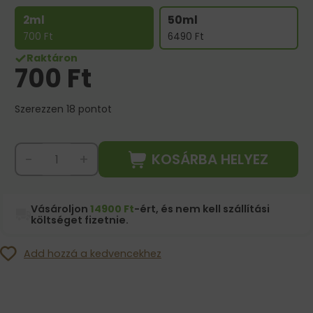
2ml
50ml
700
Ft
6490
Ft
Raktáron
700
Ft
Szerezzen 18 pontot
KOSÁRBA HELYEZ
-
+
Vásároljon
14900 Ft
-ért, és nem kell szállítási
költséget fizetnie.
Add hozzá a kedvencekhez