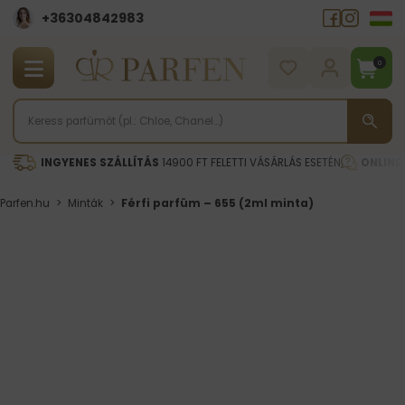
+36304842983
0
INGYENES SZÁLLÍTÁS
14900 FT FELETTI VÁSÁRLÁS ESETÉN
ONLINE
Parfen.hu
>
Minták
>
Férfi parfüm – 655 (2ml minta)