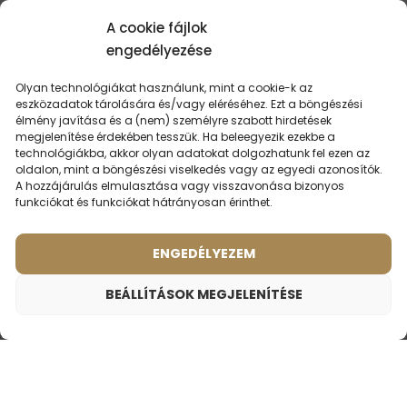
A cookie fájlok
engedélyezése
Olyan technológiákat használunk, mint a cookie-k az
LEHET,
HOGY ÉRDEKEL
eszközadatok tárolására és/vagy eléréséhez. Ezt a böngészési
élmény javítása és a (nem) személyre szabott hirdetések
megjelenítése érdekében tesszük. Ha beleegyezik ezekbe a
technológiákba, akkor olyan adatokat dolgozhatunk fel ezen az
oldalon, mint a böngészési viselkedés vagy az egyedi azonosítók.
A hozzájárulás elmulasztása vagy visszavonása bizonyos
LEGKERESETTEBB PARFÜMÖK
funkciókat és funkciókat hátrányosan érinthet.
ENGEDÉLYEZEM
BEÁLLÍTÁSOK MEGJELENÍTÉSE
Férfi parfüm – 655 (2ml minta)
700
Ft
Illat ihlette:
MERCEDES BENZ - MERCEDES BENZ
MAN