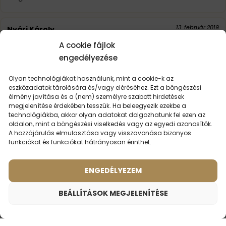
13. február 2019
Nyári Károly
A cookie fájlok
Illatara ugyanaz mint az eredeti de szerintem gyengébb
engedélyezése
az illat nem annyira tartós! De ez saját vélemény!
Olyan technológiákat használunk, mint a cookie-k az
eszközadatok tárolására és/vagy eléréséhez. Ezt a böngészési
élmény javítása és a (nem) személyre szabott hirdetések
megjelenítése érdekében tesszük. Ha beleegyezik ezekbe a
technológiákba, akkor olyan adatokat dolgozhatunk fel ezen az
oldalon, mint a böngészési viselkedés vagy az egyedi azonosítók.
A hozzájárulás elmulasztása vagy visszavonása bizonyos
funkciókat és funkciókat hátrányosan érinthet.
LEHET,
HOGY ÉRDEKEL
ENGEDÉLYEZEM
BEÁLLÍTÁSOK MEGJELENÍTÉSE
Férfi parfüm – 685 (50ml)