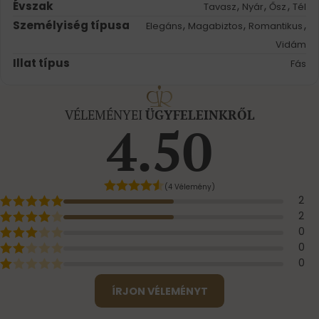
Évszak
,
,
,
Tavasz
Nyár
Ősz
Tél
Személyiség típusa
,
,
,
Elegáns
Magabiztos
Romantikus
Vidám
Illat típus
Fás
VÉLEMÉNYEI
ÜGYFELEINKRŐL
4.50
(4 Vélemény)
2
2
0
0
0
ÍRJON VÉLEMÉNYT