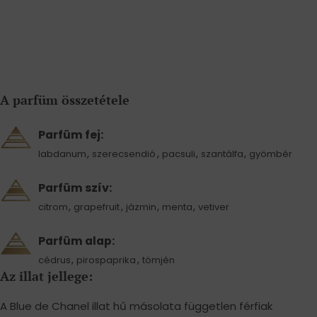
A parfüm összetétele
Parfüm fej:
,
,
,
,
labdanum
szerecsendió
pacsuli
szantálfa
gyömbér
Parfüm szív:
,
,
,
,
citrom
grapefruit
jázmin
menta
vetiver
Parfüm alap:
,
,
cédrus
pirospaprika
tömjén
Az illat jellege:
A Blue de Chanel illat hű másolata független férfiak