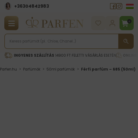
+36304842983
0
INGYENES SZÁLLÍTÁS
14900 FT FELETTI VÁSÁRLÁS ESETÉN
ONLINE
Parfen.hu
>
Parfümök
>
50ml parfümök
>
Férfi parfüm – 685 (50ml)