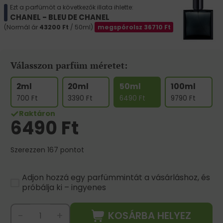
Ezt a parfümöt a következők illata ihlette:
CHANEL - BLEU DE CHANEL
(Normál ár
43200
Ft
/ 50ml)
megspórolsz
36710
Ft
Válasszon parfüm méretet:
2ml
20ml
50ml
100ml
700
Ft
3390
Ft
6490
Ft
9790
Ft
Raktáron
6490
Ft
Szerezzen 167 pontot
Adjon hozzá egy parfümmintát a vásárláshoz, és
próbálja ki – ingyenes
KOSÁRBA HELYEZ
-
+