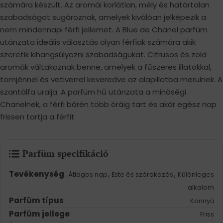
számára készült. Az aromái korlátlan, mély és határtalan
szabadságot sugároznak, amelyek kiválóan jelképezik a
nem mindennapi férfi jellemet. A Blue de Chanel parfüm
utánzata ideális választás olyan férfiak számára akik
szeretik kihangsúlyozni szabadságukat. Citrusos és zöld
aromák váltakoznak benne, amelyek a fűszeres illatokkal,
tömjénnel és vetiverrel keveredve az alapillatba merülnek. A
szantálfa uralja. A parfüm hű utánzata a minőségi
Chanelnek, a férfi bőrén több óráig tart és akár egész nap
frissen tartja a férfit
Parfüm specifikáció
Tevékenység
,
,
Átlagos nap
Este és szórakozás
Különleges
alkalom
Parfüm típus
Könnyű
Parfüm jellege
Friss