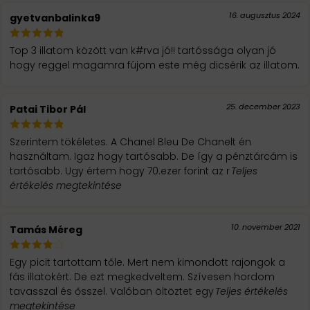
16. augusztus 2024
gyetvanbalinka9
Top 3 illatom között van k#rva jó!! tartóssága olyan jó
hogy reggel magamra fújom este még dicsérik az illatom.
25. december 2023
Patai Tibor Pál
Szerintem tökéletes. A Chanel Bleu De Chanelt én
használtam. Igaz hogy tartósabb. De így a pénztárcám is
tartósabb. Ugy értem hogy 70.ezer forint az r
Teljes
értékelés megtekintése
10. november 2021
Tamás Méreg
Egy picit tartottam tőle. Mert nem kimondott rajongok a
fás illatokért. De ezt megkedveltem. Szívesen hordom
tavasszal és ősszel. Valóban öltöztet egy
Teljes értékelés
megtekintése