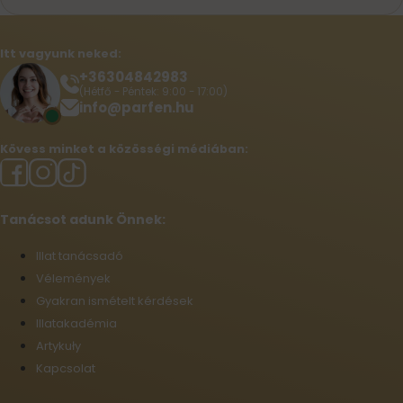
Itt vagyunk neked:
+36304842983
(Hétfő - Péntek: 9:00 - 17:00)
info@parfen.hu
Kövess minket a közösségi médiában:
Tanácsot adunk Önnek:
Illat tanácsadó
Vélemények
Gyakran ismételt kérdések
Illatakadémia
Artykuły
Kapcsolat