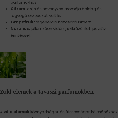
parfümökhöz.
Citrom:
erős és savanykás aromája boldog és
ragyogó érzéseket vált ki.
Grapefruit:
regeneráló hatásáról ismert.
Narancs:
jellemzően vidám, szikrázó illat, pozitív
érintéssel.
Zöld elemek a tavaszi parfümökben
A
zöld elemek
könnyedséget és frissességet kölcsönöznek