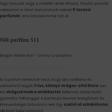
lágy tónusait vagy a zöldellő rétek átható, frissítő aromáit
választod-e. Most bemutatunk nektek
5 tavaszi
parfümöt
, ami önbizalommal tölt el.
Női parfüm 511
Bvlgari ihlette illat – Omnia Crystalline
Ez a parfüm lehetővé teszi, hogy újra törékeny és
sebezhető legyél.
Friss, könnyű virágos-zöld illata
van.
Kis
virágszirmokra emlékeztet
, kellemes ázsiai Nashi
gyümölcs felhanggal. A bambusz kivonat levegőzteti és
könnyedséget kölcsönöz neki. Egy
szelíd nő szimbóluma
,
aki kívül-belül gyönyörű.