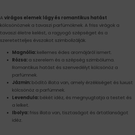
A
virágos elemek
lágy és romantikus hatást
kölcsönöznek a tavaszi parfümöknek. A friss virágok a
tavaszi életre kelést, a ragyogó szépséget és a
szeretetteljes évszakot szimbolizálják.
Magnólia:
kellemes édes aromájáról ismert.
Rózsa:
a szerelem és a szépség szimbóluma.
Romantikus hatást és szenvedélyt kölcsönöz a
parfümnek.
Jázmin:
bódító illata van, amely érzékiséget és luxust
kölcsönöz a parfümnek.
Levendula:
békét idéz, és megnyugtatja a testet és
a lelket.
Ibolya:
friss illata van, tisztaságot és ártatlanságot
idéz.