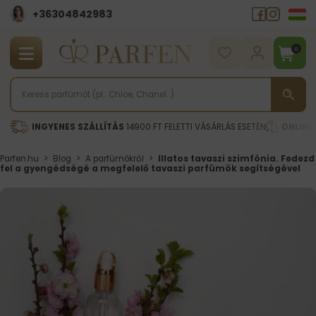
+36304842983
0
INGYENES SZÁLLÍTÁS
14900 FT FELETTI VÁSÁRLÁS ESETÉN
ONLINE
Parfen.hu
>
Blog
>
A parfümökről
>
Illatos tavaszi szimfónia. Fedezd
fel a gyengédségé a megfelelő tavaszi parfümök segítségével