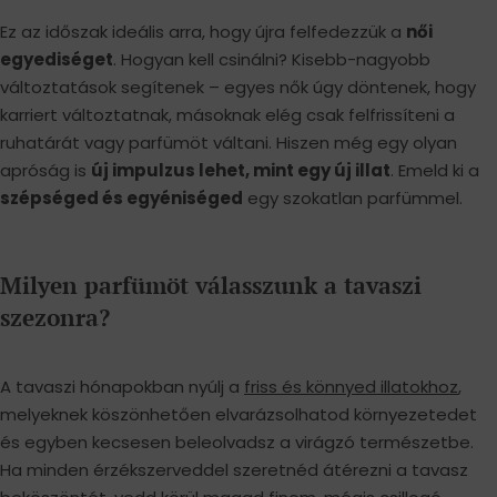
Ez az időszak ideális arra, hogy újra felfedezzük a
női
egyediséget
. Hogyan kell csinálni? Kisebb-nagyobb
változtatások segítenek – egyes nők úgy döntenek, hogy
karriert változtatnak, másoknak elég csak felfrissíteni a
ruhatárát vagy parfümöt váltani. Hiszen még egy olyan
apróság is
új impulzus lehet, mint egy új illat
. Emeld ki a
szépséged és egyéniséged
egy szokatlan parfümmel.
Milyen parfümöt válasszunk a tavaszi
szezonra?
A tavaszi hónapokban nyúlj a
friss és könnyed illatokhoz
,
melyeknek köszönhetően elvarázsolhatod környezetedet
és egyben kecsesen beleolvadsz a virágzó természetbe.
Ha minden érzékszerveddel szeretnéd átérezni a tavasz