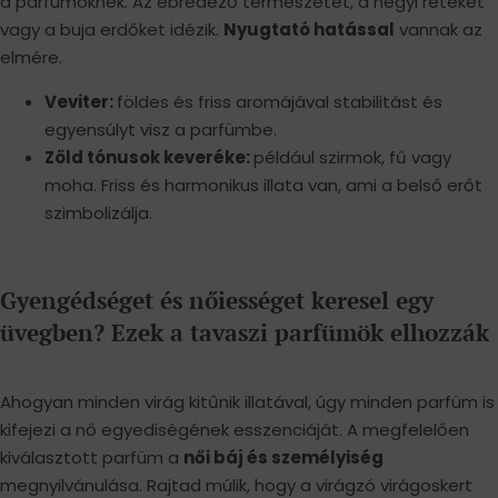
a parfümöknek. Az ébredező természetet, a hegyi réteket
vagy a buja erdőket idézik.
Nyugtató hatással
vannak az
elmére.
Veviter:
földes és friss aromájával stabilitást és
egyensúlyt visz a parfümbe.
Zöld tónusok keveréke:
például szirmok, fű vagy
moha. Friss és harmonikus illata van, ami a belső erőt
szimbolizálja.
Gyengédséget és nőiességet keresel egy
üvegben? Ezek a tavaszi parfümök elhozzák
Ahogyan minden virág kitűnik illatával, úgy minden parfüm is
kifejezi a nő egyediségének esszenciáját. A megfelelően
kiválasztott parfüm a
női báj és személyiség
megnyilvánulása. Rajtad múlik, hogy a virágzó virágoskert