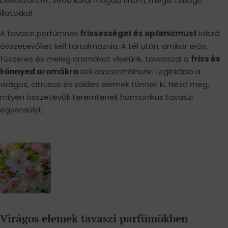
beköszöntét, vedd körül magad finom, mégis csillogó
illatokkal.
A tavaszi parfümnek
frissességet és optimizmust
idéző ​​
összetevőket kell tartalmaznia. A tél után, amikor erős,
fűszeres és meleg aromákat viselünk, tavasszal a
friss és
könnyed aromákra
kell koncentrálnunk. Leginkább a
virágos, citrusos és zöldes elemek tűnnek ki. Nézd meg,
milyen összetevők teremtenek harmonikus tavaszi
egyensúlyt.
Virágos elemek tavaszi parfümökben