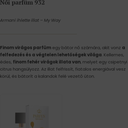
Női parfüm 932
Armani ihlette illat – My Way
Finom virágos parfüm
egy bátor nő számára, akit vonz
a
felfedezés és a végtelen lehetőségek világa
. Kellemes,
édes,
finom fehér virágok illata van
, melyet egy csipetnyi
citrus hangsúlyozz. Az illat felfrissít, fiatalos energiával vesz
körül, és bátorít a kalandok felé vezető úton.