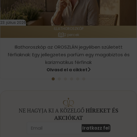
23. július 2026
ILLATHOROSZKÓP
2 percek
Illathoroszkóp az OROSZLÁN jegyében született
férfiaknak: Egy jellegzetes parfüm egy magabiztos és
karizmatikus férfinak
Olvasd el a cikket
NE HAGYJA KI A KÖZELGŐ
HÍREKET ÉS
AKCIÓKAT
Iratkozz fel