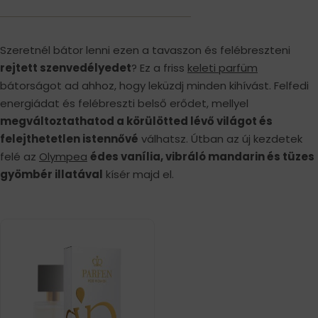
Szeretnél bátor lenni ezen a tavaszon és felébreszteni
rejtett szenvedélyedet
? Ez a friss
keleti parfüm
bátorságot ad ahhoz, hogy leküzdj minden kihívást. Felfedi
energiádat és felébreszti belső erődet, mellyel
megváltoztathatod a körülötted lévő világot és
felejthetetlen istennővé
válhatsz. Útban az új kezdetek
felé az
Olympea
édes vanília, vibráló mandarin és tüzes
gyömbér illatával
kísér majd el.