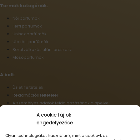
Termék kategóriák:
Női parfümök
Férfi parfümök
Unisex parfümök
Utazási parfümök
Borotválkozás utáni arcszesz
Mosóparfümök
A bolt:
Üzleti feltételek
Reklamációs feltételei
A személyes adatok feldolgozásának alapelvei
Szállítási információk
A cookie fájlok
Cookie-fájlok
engedélyezése
Nagykereskedelem
Elállás a szerződéstől
Olyan technológiákat használunk, mint a cookie-k az