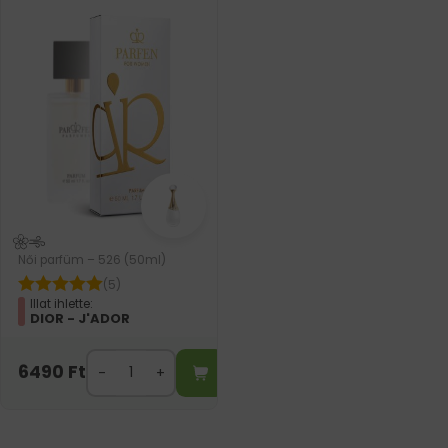
Női parfüm – 526 (50ml)
(5)
Illat ihlette:
DIOR - J'ADOR
6490
Ft