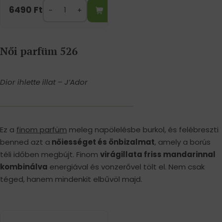
6490
Ft
Női parfüm 526
Dior ihlette illat – J’Ador
Ez a
finom parfüm
meleg napölelésbe burkol, és felébreszti
benned azt a
nőiességet és önbizalmat
, amely a borús
téli időben megbújt. Finom
virágillata friss mandarinnal
kombinálva
energiával és vonzerővel tölt el. Nem csak
téged, hanem mindenkit elbűvöl majd.