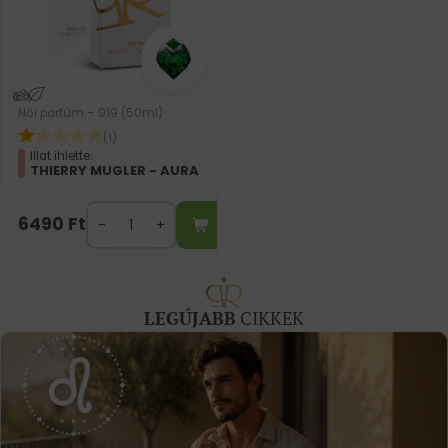
Női parfüm – 919 (50ml)
(1)
Illat ihlette:
THIERRY MUGLER - AURA
6490
Ft
LEGÚJABB
CIKKEK