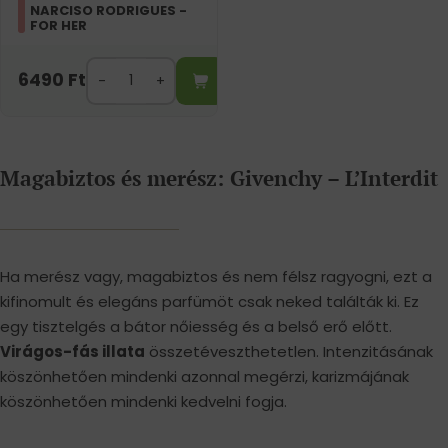
NARCISO RODRIGUES -
FOR HER
6490
Ft
Magabiztos és merész: Givenchy – L’Interdit
Ha merész vagy, magabiztos és nem félsz ragyogni, ezt a
kifinomult és elegáns parfümöt csak neked találták ki. Ez
egy tisztelgés a bátor nőiesség és a belső erő előtt.
Virágos-fás illata
összetéveszthetetlen. Intenzitásának
köszönhetően mindenki azonnal megérzi, karizmájának
köszönhetően mindenki kedvelni fogja.