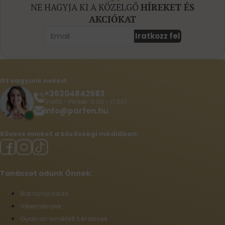
NE HAGYJA KI A KÖZELGŐ
HÍREKET ÉS
AKCIÓKAT
Iratkozz fel
Itt vagyunk neked:
+36304842983
(Hétfő - Péntek: 9:00 - 17:00)
info@parfen.hu
Kövess minket a közösségi médiában:
Tanácsot adunk Önnek:
Illat tanácsadó
Vélemények
Gyakran ismételt kérdések