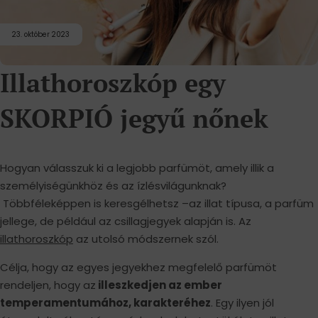
23. október 2023
Illathoroszkóp egy
SKORPIÓ jegyű nőnek
Hogyan válasszuk ki a legjobb parfümöt, amely illik a
személyiségünkhöz és az ízlésvilágunknak?
Többféleképpen is keresgélhetsz –az illat típusa, a parfüm
jellege, de például az csillagjegyek alapján is. Az
illathoroszkóp
az utolsó módszernek szól.
Célja, hogy az egyes jegyekhez megfelelő parfümöt
rendeljen, hogy az
illeszkedjen az ember
temperamentumához, karakteréhez
. Egy ilyen jól