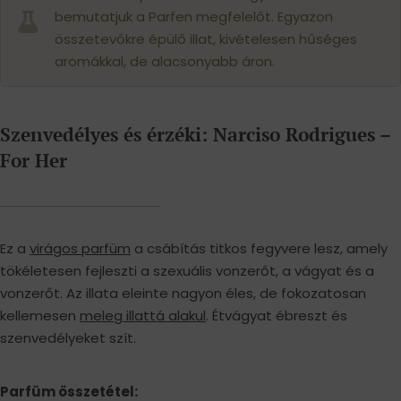
bemutatjuk a Parfen megfelelőt. Egyazon
összetevőkre épülő illat, kivételesen hűséges
aromákkal, de alacsonyabb áron.
Szenvedélyes és érzéki: Narciso Rodrigues –
For Her
Ez a
virágos parfüm
a csábítás titkos fegyvere lesz, amely
tökéletesen fejleszti a szexuális vonzerőt, a vágyat és a
vonzerőt. Az illata eleinte nagyon éles, de fokozatosan
kellemesen
meleg illattá alakul
. Étvágyat ébreszt és
szenvedélyeket szít.
Parfüm összetétel: