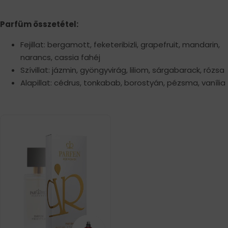
Parfüm összetétel:
Fejillat: bergamott, feketeribizli, grapefruit, mandarin,
narancs, cassia fahéj
Szívillat: jázmin, gyöngyvirág, liliom, sárgabarack, rózsa
Alapillat: cédrus, tonkabab, borostyán, pézsma, vanília