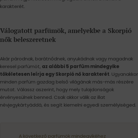
karakterét.
Válogatott parfümök, amelyekbe a Skorpió
nők beleszeretnek
Akár párodnak, barátnődnek, anyukádnak vagy magadnak
keresel parfümöt,
az alábbi 5 parfüm mindegyike
tökéletesen leírja egy Skorpió nő karakterét
. Ugyanakkor
minden parfüm gazdag belső világának más-más részére
mutat. Válassz aszerint, hogy mely tulajdonságok
érvényesülnek benned. Csak akkor válik az illat
névjegykártyáddá, és segít kiemelni egyedi személyiséged.
A következő parfümök mindegyikéhez