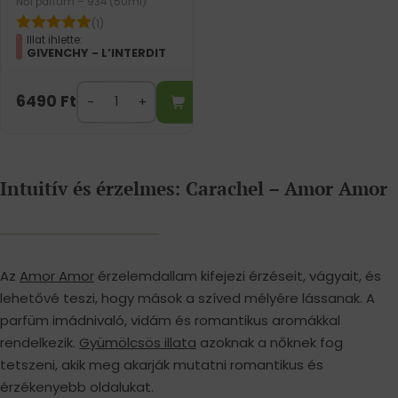
Női parfüm – 934 (50ml)
(1)
Illat ihlette:
GIVENCHY - L’INTERDIT
6490
Ft
Intuitív és érzelmes: Carachel – Amor Amor
Az
Amor Amor
érzelemdallam kifejezi érzéseit, vágyait, és
lehetővé teszi, hogy mások a szíved mélyére lássanak. A
parfüm imádnivaló, vidám és romantikus aromákkal
rendelkezik.
Gyümölcsös illata
azoknak a nőknek fog
tetszeni, akik meg akarják mutatni romantikus és
érzékenyebb oldalukat.