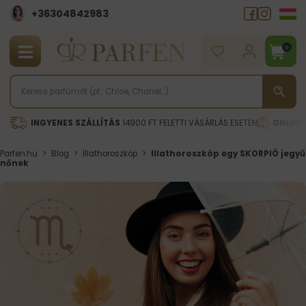
+36304842983
0
INGYENES SZÁLLÍTÁS
14900 FT FELETTI VÁSÁRLÁS ESETÉN
ONLINE
Parfen.hu
>
Blog
>
Illathoroszkóp
>
Illathoroszkóp egy SKORPIÓ jegyű
nőnek