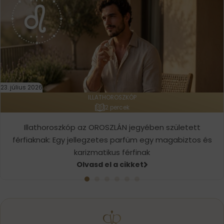
23. július 2026
ILLATHOROSZKÓP
2 percek
Illathoroszkóp az OROSZLÁN jegyében született
férfiaknak: Egy jellegzetes parfüm egy magabiztos és
karizmatikus férfinak
Olvasd el a cikket