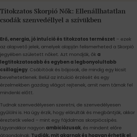
Titokzatos Skorpió Nők: Ellenállhatatlan
csodák szenvedéllyel a szívükben
Erő, energia, jó intuíció és titokzatos természet
– ezek
az alapvető jelek, amelyek alapján felismerheted a Skorpió
jegyében született nőket. Azt mondják, ők
a
legtitokzatosabb és egyben a legbonyolultabb
csillagjegy
. Csábítóak és bájosak, de mindig egy kicsit
bevehetetlenek. Belül az intuíció érzését és egy
érzelmekben gazdag világot rejtenek, amit nem tárnak fel
mindenki előtt.
Tudnak szenvedélyesen szeretni, de szenvedélyesen
gyűlölni is. Ha úgy érzik, hogy elárulták és megbántják, akkor
éreztetik veled – mint egy fájdalmas skorpiócsípés.
Ugyanakkor nagyon
ambiciózusak
, és mindent előre
átgondolnak.
Tudják, mit akarnak és hogyan érhetik el
.