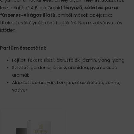
Olyan parfümöt keresel, amely olyan mély és titokzatos
lesz, mint te? A
Black Orchid
fényűző, sötét és pazar
fűszeres-virágos illatú
, amitől mások az éjszaka
titokzatos királynőjeként fogják fel. Nem szokványos és
időtlen.
Parfüm összetétel:
Fejillat: fekete ribizli, citrusfélék, jázmin, ylang-ylang
Szívillat: gardénia, lótusz, orchidea, gyümölcsös
aromák
Alapillat: borostyán, tömjén, étcsokoládé, vanília,
vetiver