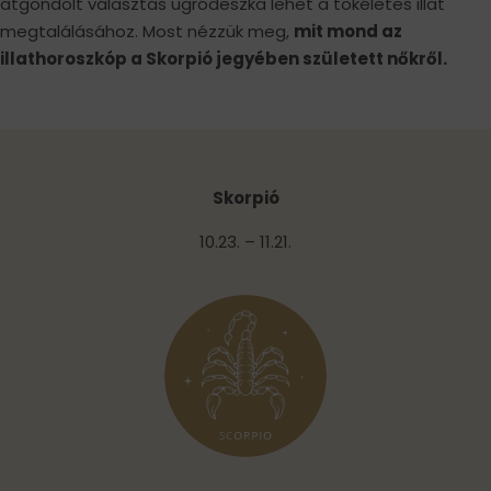
átgondolt választás ugródeszka lehet a tökéletes illat
megtalálásához. Most nézzük meg,
mit mond az
illathoroszkóp a Skorpió jegyében született nőkről.
Skorpió
10.23. – 11.21.