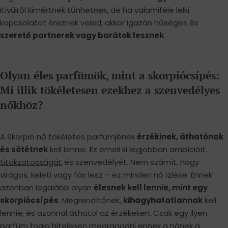
Kívülről kimértnek tűnhetnek, de ha valamiféle lelki
kapcsolatot éreznek veled, akkor igazán hűséges és
szerető partnerek vagy barátok lesznek
.
Olyan éles parfümök, mint a skorpiócsípés:
Mi illik tökéletesen ezekhez a szenvedélyes
nőkhöz?
A Skorpió nő tökéletes parfümjének
érzékinek, áthatónak
és sötétnek
kell lennie. Ez emeli ki legjobban ambícióit,
titokzatosságát
és szenvedélyét. Nem számít, hogy
virágos, keleti vagy fás lesz – ez minden nő ízlése. Ennek
azonban legalább olyan
élesnek kell lennie, mint egy
skorpiócsípés
. Megrendítőnek,
kihagyhatatlannak
kell
lennie, és azonnal áthatol az érzékeken. Csak egy ilyen
parfüm fogja hitelesen megragadni ennek a nőnek a