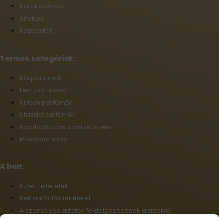
Illatakadémia
Artykuły
Kapcsolat
Termék kategóriák:
Női parfümök
Férfi parfümök
Unisex parfümök
Utazási parfümök
Borotválkozás utáni arcszesz
Mosóparfümök
A bolt:
Üzleti feltételek
Reklamációs feltételei
A személyes adatok feldolgozásának alapelvei