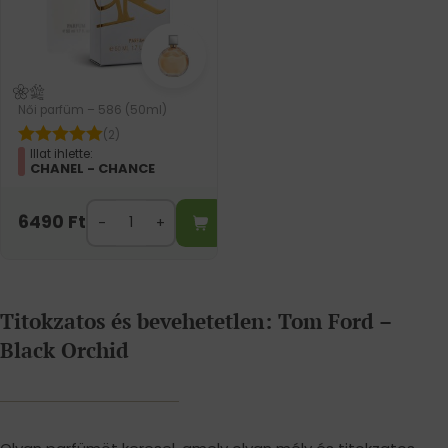
Női parfüm – 586 (50ml)
(2)
Illat ihlette:
CHANEL - CHANCE
6490
Ft
Titokzatos és bevehetetlen: Tom Ford –
Black Orchid