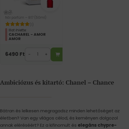
Női parfüm – 817 (50ml)
(1)
Illat ihlette:
CACHAREL - AMOR
AMOR
6490
Ft
Ambiciózus és kitartó: Chanel – Chance
Bátran és lelkesen megragadsz minden lehetőséget az
életben? Van egy világos célod, és keményen dolgozol
annak eléréséért? Ez a kifinomult és
elegáns chypre-