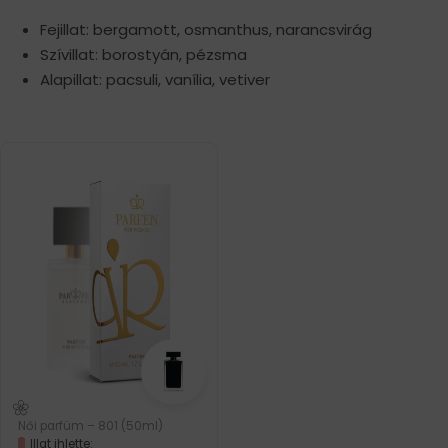
Fejillat: bergamott, osmanthus, narancsvirág
Szívillat: borostyán, pézsma
Alapillat: pacsuli, vanília, vetiver
Női parfüm – 801 (50ml)
Illat ihlette: