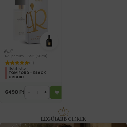
Női parfüm – 595 (50ml)
(3)
Illat ihlette:
TOM FORD - BLACK
ORCHID
6490
Ft
LEGÚJABB
CIKKEK