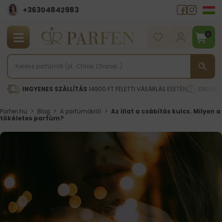
+36304842983
0
INGYENES SZÁLLÍTÁS
14900 FT FELETTI VÁSÁRLÁS ESETÉN
ONLINE
Parfen.hu
>
Blog
>
A parfümökről
>
Az illat a csábítás kulcs. Milyen a
tökéletes parfüm?