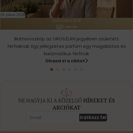
23. július 2026
ILLATHOROSZKÓP
2 percek
Illathoroszkóp az OROSZLÁN jegyében született
férfiaknak: Egy jellegzetes parfüm egy magabiztos és
karizmatikus férfinak
Olvasd el a cikket
NE HAGYJA KI A KÖZELGŐ
HÍREKET ÉS
AKCIÓKAT
Iratkozz fel