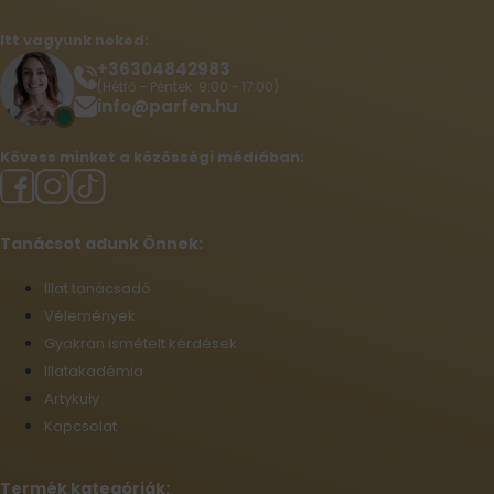
Itt vagyunk neked:
+36304842983
(Hétfő - Péntek: 9:00 - 17:00)
info@parfen.hu
Kövess minket a közösségi médiában:
Tanácsot adunk Önnek:
Illat tanácsadó
Vélemények
Gyakran ismételt kérdések
Illatakadémia
Artykuły
Kapcsolat
Termék kategóriák: