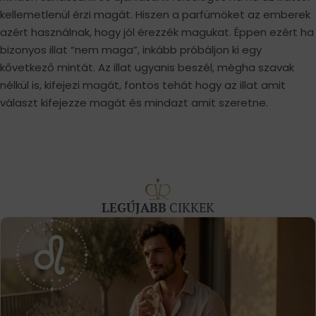
kellemetlenül érzi magát. Hiszen a parfümöket az emberek
azért használnak, hogy jól érezzék magukat. Éppen ezért ha
bizonyos illat “nem maga”, inkább próbáljon ki egy
kővetkező mintát. Az illat ugyanis beszél, mégha szavak
nélkül is, kifejezi magát, fontos tehát hogy az illat amit
választ kifejezze magát és mindazt amit szeretne.
LEGÚJABB
CIKKEK