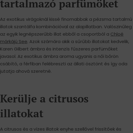
tartalmazó parfümöket
Az exotikus virágoknál kissé finomabbak a pézsma tartalmú
illatok szantálfa kombinációval az alapillatban. Valószinűleg
az egyik legnépszerűbb illat ebből a csoportból a
Chloé
márkájú See
. Azok számára akik a sűrűbb illatokat kedvelik,
Karen Gilbert ámbra és intenzís fűszeres parfümőket
javasol. Az exotikus ámbra aroma ugyanis a női bőrön
csábító, a férfiban felébreszti az állati ösztönt és így oda
jutatja ahová szeretné.
Kerülje a citrusos
illatokat
A citrusos és a vízes illatok enyhe szellővel frissítőek és