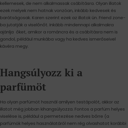
kellemesek, de nem alkalmassak csábításra. Olyan illatok
ezek melyek nem hatnak vonzóan, inkább kedvesek és
barátságosak. Karen szerint ezek az illatok ún. Friend zone-
ba jutatják a viselőnőt. Inkább mindennapi alkalmakra
ajánlja őket, amikor a románcra és a csábításra nem is
gondol, például munkába vagy ha kedves ismerőseivel
kávéra megy.
Hangsúlyozz ki a
parfümöt
Ha olyan parfümöt használ amilyen testápolót, akkor az
illatot még jobban kihangsúlyozza. Fontos a parfüm helyes
viselése is, például a permetezése nedves bőrre (a
parfümök helyes használatáról nem rég olvashatot korábbi