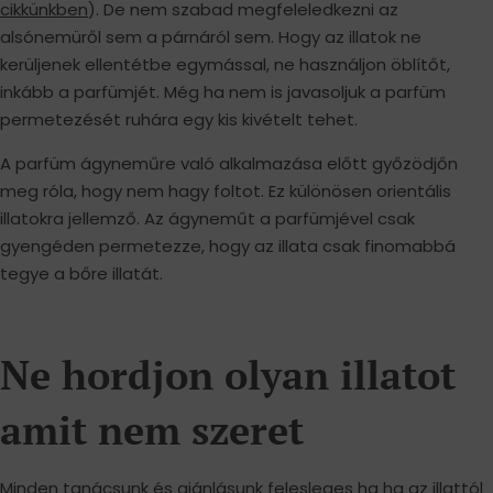
cikkünkben
). De nem szabad megfeleledkezni az
alsónemüről sem a párnáról sem. Hogy az illatok ne
kerüljenek ellentétbe egymással, ne használjon öblítőt,
inkább a parfümjét. Még ha nem is javasoljuk a parfüm
permetezését ruhára egy kis kivételt tehet.
A parfüm ágyneműre való alkalmazása előtt győzödjőn
meg róla, hogy nem hagy foltot. Ez különösen orientális
illatokra jellemző. Az ágyneműt a parfümjével csak
gyengéden permetezze, hogy az illata csak finomabbá
tegye a bőre illatát.
Ne hordjon olyan illatot
amit nem szeret
Minden tanácsunk és ajánlásunk felesleges ha ha az illattól