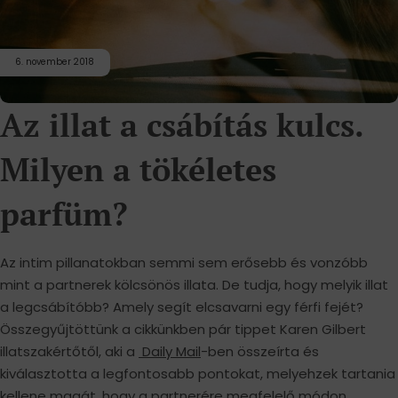
6. november 2018
Az illat a csábítás kulcs.
Milyen a tökéletes
parfüm?
Az intim pillanatokban semmi sem erősebb és vonzóbb
mint a partnerek kölcsönös illata. De tudja, hogy melyik illat
a legcsábítóbb? Amely segít elcsavarni egy férfi fejét?
Összegyűjtöttünk a cikkünkben pár tippet Karen Gilbert
illatszakértőtől, aki a
Daily Mail
-ben összeírta és
kiválasztotta a legfontosabb pontokat, melyehzek tartania
kellene magát, hogy a partnerére megfelelő módon