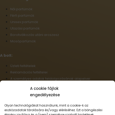
Női parfümök
Férfi parfümök
Unisex parfümök
Utazási parfümök
Borotválkozás utáni arcszesz
Mosóparfümök
A bolt:
Üzleti feltételek
Reklamációs feltételei
A személyes adatok feldolgozásának alapelvei
Szállítási információk
A cookie fájlok
Cookie-fájlok
engedélyezése
Nagykereskedelem
Elállás a szerződéstől
Olyan technológiákat használunk, mint a cookie-k az
eszközadatok tárolására és/vagy eléréséhez. Ezt a böngészési
élmény javítása és a (nem) személyre szabott hirdetések